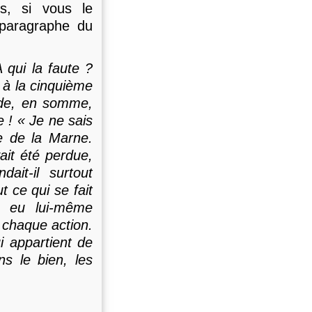
ns, si vous le
 paragraphe du
 qui la faute ?
 à la cinquième
nde, en somme,
e ! « Je ne sais
lle de la Marne.
vait été perdue,
ait-il surtout
t ce qui se fait
s eu lui-même
u chaque action.
ui appartient de
s le bien, les