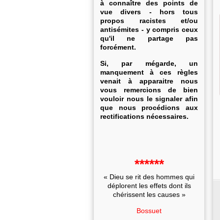
à connaître des points de
vue divers - hors tous
propos racistes et/ou
antisémites - y compris ceux
qu'il ne partage pas
forcément.
Si, par mégarde, un
manquement à ces règles
venait à apparaitre nous
vous remercions de bien
vouloir nous le signaler afin
que nous procédions aux
rectifications nécessaires.
******
« Dieu se rit des hommes qui
déplorent les effets dont ils
chérissent les causes »
Bossuet