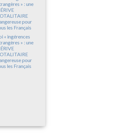
oi « ingérences
trangères » : une
ÉRIVE
OTALITAIRE
angereuse pour
ous les Français