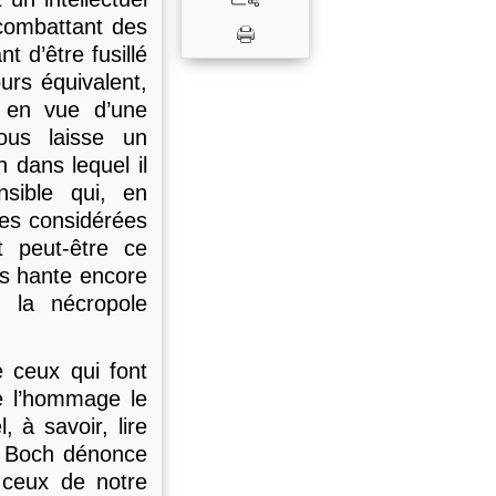
 combattant des
t d’être fusillé
urs équivalent,
 en vue d’une
ous laisse un
 dans lequel il
nsible qui, en
ées considérées
 peut-être ce
ous hante encore
e la nécropole
e ceux qui font
e l’hommage le
, à savoir, lire
», Boch dénonce
 ceux de notre