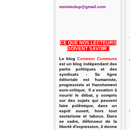
m
oimicdup@gmail.com
CE QUE NOS LECTEURS
DOIVENT SAVOIR :
Le blog
Commun Commune
est un blog indépendant des
partis politiques et des
syndicats - Sa ligne
éditoriale est humaniste,
progressiste et franchement
euro-critique. Il a vocation à
nourrir le débat, y compris
sur des sujets qui peuvent
faire polémique, dans un
esprit ouvert, hors tout
sectarisme et tabous. Dans
ce cadre, défenseur de la
liberté d'expression, il donne