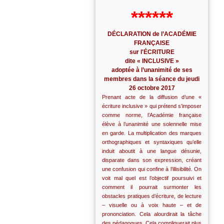
******
DÉCLARATION de l’ACADÉMIE
FRANÇAISE
sur l'ÉCRITURE
dite « INCLUSIVE »
adoptée à l’unanimité de ses
membres dans la séance du jeudi
26 octobre 2017
Prenant acte de la diffusion d’une «
écriture inclusive » qui prétend s’imposer
comme norme, l’Académie française
élève à l’unanimité une solennelle mise
en garde. La multiplication des marques
orthographiques et syntaxiques qu’elle
induit aboutit à une langue désunie,
disparate dans son expression, créant
une confusion qui confine à l’illisibilité. On
voit mal quel est l’objectif poursuivi et
comment il pourrait surmonter les
obstacles pratiques d’écriture, de lecture
– visuelle ou à voix haute – et de
prononciation. Cela alourdirait la tâche
des pédagogues. Cela compliquerait plus