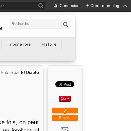
Connexion
+
Créer mon blog
et
Tribune libre
Histoire
Publié par
El Diablo
0
Repost
 fois, on peut
un intellectuel