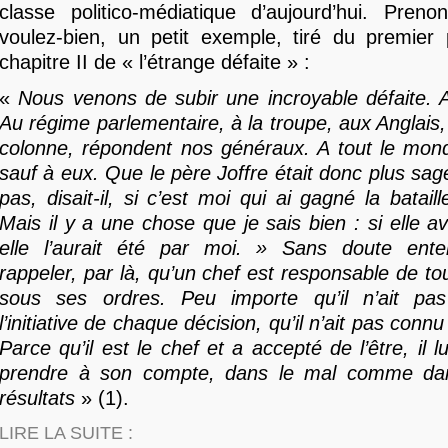
classe politico-médiatique d’aujourd’hui. Preno
voulez-bien, un petit exemple, tiré du premier
chapitre II de « l’étrange défaite » :
«
Nous venons de subir une incroyable défaite. A
Au régime parlementaire, à la troupe, aux Anglais,
colonne, répondent nos généraux. A tout le mo
sauf à eux. Que le père Joffre était donc plus sag
pas, disait-il, si c’est moi qui ai gagné la batai
Mais il y a une chose que je sais bien : si elle a
elle l’aurait été par moi. » Sans doute entend
rappeler, par là, qu’un chef est responsable de tou
sous ses ordres. Peu importe qu’il n’ait pa
l’initiative de chaque décision, qu’il n’ait pas conn
Parce qu’il est le chef et a accepté de l’être, il l
prendre à son compte, dans le mal comme dan
résultats
» (1).
LIRE LA SUITE :