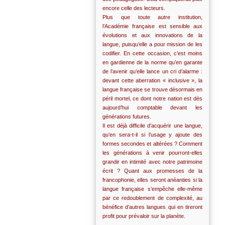
encore celle des lecteurs.
Plus que toute autre institution,
l’Académie française est sensible aux
évolutions et aux innovations de la
langue, puisqu’elle a pour mission de les
codifier. En cette occasion, c’est moins
en gardienne de la norme qu’en garante
de l’avenir qu’elle lance un cri d’alarme :
devant cette aberration « inclusive », la
langue française se trouve désormais en
péril mortel, ce dont notre nation est dès
aujourd’hui comptable devant les
générations futures.
Il est déjà difficile d’acquérir une langue,
qu’en sera-t-il si l’usage y ajoute des
formes secondes et altérées ? Comment
les générations à venir pourront-elles
grandir en intimité avec notre patrimoine
écrit ? Quant aux promesses de la
francophonie, elles seront anéanties si la
langue française s’empêche elle-même
par ce redoublement de complexité, au
bénéfice d’autres langues qui en tireront
profit pour prévaloir sur la planète.