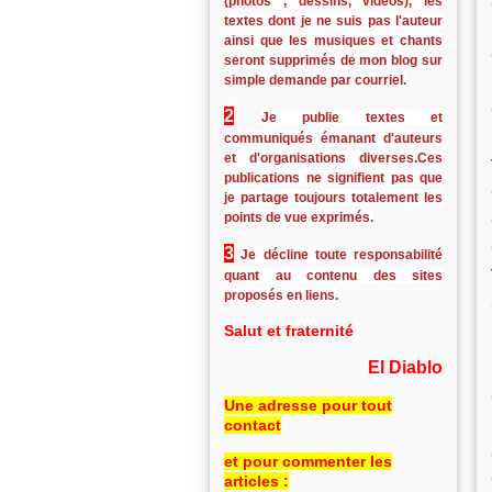
(photos , dessins, vidéos), les
textes dont je ne suis pas l'auteur
ainsi que les musiques et chants
seront supprimés de mon blog sur
simple demande par courriel.
2
Je publie textes et
communiqués émanant d'auteurs
et d'organisations diverses.Ces
publications ne signifient pas que
je partage toujours totalement les
points de vue exprimés.
3
Je décline toute responsabilité
quant au contenu des sites
proposés en liens.
Salut et fraternité
El Diablo
Une adresse pour tout
contact
et pour commenter les
articles :