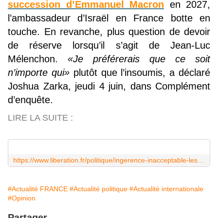
succession d’Emmanuel Macron
en 2027,
l’ambassadeur d’Israël en France botte en
touche. En revanche, plus question de devoir
de réserve lorsqu’il s’agit de Jean-Luc
Mélenchon.
«Je préférerais que ce soit
n’importe qui»
plutôt que l’insoumis, a déclaré
Joshua Zarka, jeudi 4 juin, dans Complément
d’enquête.
LIRE LA SUITE :
https://www.liberation.fr/politique/ingerence-inacceptable-les-propos-de-lambassadeur-disrael-contre-jean-luc-melenchon-denonces-par-une-partie-de-la-classe-politique-20260605_3ABRPTIOVJGQFEKHBRSL3DRHJ4/
#Actualité FRANCE
#Actualité politique
#Actualité internationale
#Opinion
Partager