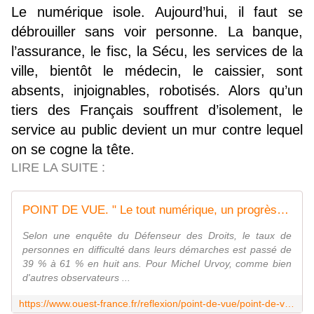
Le numérique isole. Aujourd’hui, il faut se
débrouiller sans voir personne. La banque,
l’assurance, le fisc, la Sécu, les services de la
ville, bientôt le médecin, le caissier, sont
absents, injoignables, robotisés. Alors qu’un
tiers des Français souffrent d’isolement, le
service au public devient un mur contre lequel
on se cogne la tête.
LIRE LA SUITE :
POINT DE VUE. " Le tout numérique, un progrès qui se paie cher "
Selon une enquête du Défenseur des Droits, le taux de
personnes en difficulté dans leurs démarches est passé de
39 % à 61 % en huit ans. Pour Michel Urvoy, comme bien
d'autres observateurs ...
https://www.ouest-france.fr/reflexion/point-de-vue/point-de-vue-le-tout-numerique-un-progres-qui-se-paie-cher-4b6fc0fa-4a2e-11f1-b599-156225cc86fe