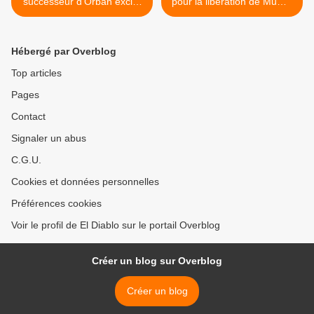
successeur d'Orbán exclut
pour la libération de Mumia
toute livraison d'armes à
ABU-JAMAL - Place de la
l'Ukraine
Concorde - Mercredi 3 juin
2026 - 18h00 >
Hébergé par Overblog
Top articles
Pages
Contact
Signaler un abus
C.G.U.
Cookies et données personnelles
Préférences cookies
Voir le profil de El Diablo sur le portail Overblog
Créer un blog sur Overblog
Créer un blog