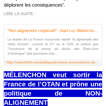
déplorent les conséquences".
LIRE LA SUITE :
"Non-alignement coopératif": Jean-Luc Mélenchon veut sortir de l'Otan et renforcer la coopération avec la Chine
Le leader de La France insoumise rejette "la diplomatie des
clubs fermés", comme le G7 ou le G20, et estime que
"l'ouverture de la phase du déclin des États-Unis
d'Amérique" doit permettre d'œ...
https://www.bfmtv.com/politique/la-france-insoumise/non-alignement-cooperatif-jean-luc-melenchon-veut-sortir-de-l-otan-et-renforcer-la-cooperation-avec-la-chine_AD-202606270237.html
MÉLENCHON veut sortir la
France de l’OTAN et prône une
politique de NON-
ALIGNEMENT