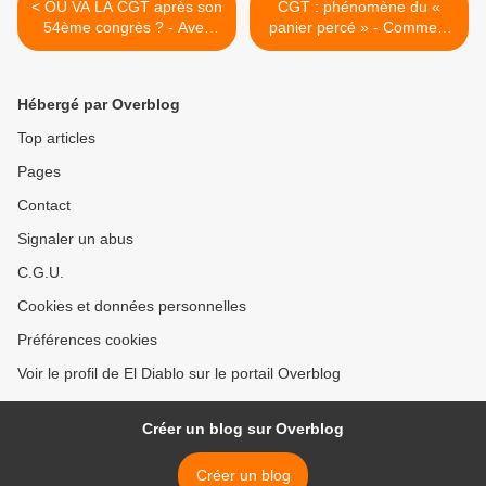
< OÙ VA LA CGT après son
CGT : phénomène du «
54ème congrès ? - Avec
panier percé » - Comment
Jean-Pierre Page, Axel
recruter de nouveaux
Persson, Suzy Lemoine et
adhérents…sans en perdre
Christophe Farinet
>
Hébergé par Overblog
Top articles
Pages
Contact
Signaler un abus
C.G.U.
Cookies et données personnelles
Préférences cookies
Voir le profil de El Diablo sur le portail Overblog
Créer un blog sur Overblog
Créer un blog