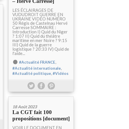
– Hervé Carresse]
LES ÉCLAIRAGES DE
VUDUDROIT GUERRE EN
UKRAINE VIDÉO NUMÉRO
50 Régis de Castelnau Hervé
Carresse SOMMAIRE :
Introduction I) Quid du Niger
? 1:07 II) Quid du théâtre
maritime en mer Noire ? 9:15
III) Quid de la guerre
logistique ? 20:33 IV) Quid de
l'aide...
,
#Actualité FRANCE
,
#Actualité internationale
,
#Actualité politique
#Vidéos
18 Août 2023
La CGT fait 100
propositions [document]
VOIR LE DOCUMENT EN