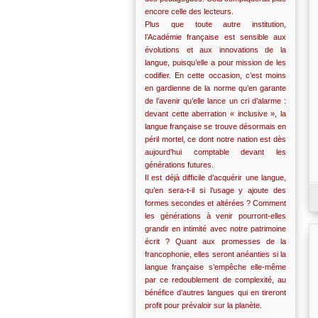
encore celle des lecteurs.
Plus que toute autre institution,
l’Académie française est sensible aux
évolutions et aux innovations de la
langue, puisqu’elle a pour mission de les
codifier. En cette occasion, c’est moins
en gardienne de la norme qu’en garante
de l’avenir qu’elle lance un cri d’alarme :
devant cette aberration « inclusive », la
langue française se trouve désormais en
péril mortel, ce dont notre nation est dès
aujourd’hui comptable devant les
générations futures.
Il est déjà difficile d’acquérir une langue,
qu’en sera-t-il si l’usage y ajoute des
formes secondes et altérées ? Comment
les générations à venir pourront-elles
grandir en intimité avec notre patrimoine
écrit ? Quant aux promesses de la
francophonie, elles seront anéanties si la
langue française s’empêche elle-même
par ce redoublement de complexité, au
bénéfice d’autres langues qui en tireront
profit pour prévaloir sur la planète.