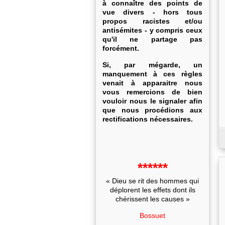
à connaître des points de
vue divers - hors tous
propos racistes et/ou
antisémites - y compris ceux
qu'il ne partage pas
forcément.
Si, par mégarde, un
manquement à ces règles
venait à apparaitre nous
vous remercions de bien
vouloir nous le signaler afin
que nous procédions aux
rectifications nécessaires.
******
« Dieu se rit des hommes qui
déplorent les effets dont ils
chérissent les causes »
Bossuet