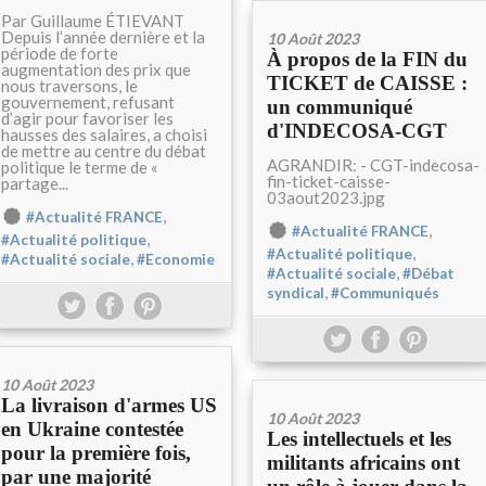
Par Guillaume ÉTIEVANT
Depuis l’année dernière et la
10 Août 2023
période de forte
À propos de la FIN du
augmentation des prix que
TICKET de CAISSE :
nous traversons, le
gouvernement, refusant
un communiqué
d’agir pour favoriser les
d'INDECOSA-CGT
hausses des salaires, a choisi
de mettre au centre du débat
AGRANDIR: - CGT-indecosa-
politique le terme de «
fin-ticket-caisse-
partage...
03aout2023.jpg
,
#Actualité FRANCE
,
#Actualité FRANCE
,
#Actualité politique
,
#Actualité politique
,
#Actualité sociale
#Economie
,
#Actualité sociale
#Débat
,
syndical
#Communiqués
10 Août 2023
La livraison d'armes US
10 Août 2023
en Ukraine contestée
Les intellectuels et les
pour la première fois,
militants africains ont
par une majorité