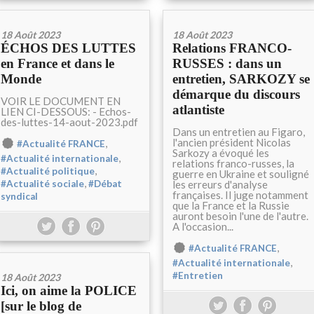
18 Août 2023
18 Août 2023
ÉCHOS DES LUTTES
Relations FRANCO-
en France et dans le
RUSSES : dans un
Monde
entretien, SARKOZY se
démarque du discours
VOIR LE DOCUMENT EN
atlantiste
LIEN CI-DESSOUS: - Echos-
des-luttes-14-aout-2023.pdf
Dans un entretien au Figaro,
l'ancien président Nicolas
,
#Actualité FRANCE
Sarkozy a évoqué les
,
#Actualité internationale
relations franco-russes, la
,
#Actualité politique
guerre en Ukraine et souligné
,
les erreurs d'analyse
#Actualité sociale
#Débat
françaises. Il juge notamment
syndical
que la France et la Russie
auront besoin l'une de l'autre.
A l'occasion...
,
#Actualité FRANCE
,
#Actualité internationale
#Entretien
18 Août 2023
Ici, on aime la POLICE
[sur le blog de