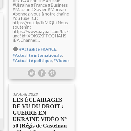
#FCFA #Poutine #russie
#Ukraine #France #Business
#Macron #Xavier #Moreau
Abonnez-vous à notre chaîne
YouTube ICI :
https://cutt.ly/tkMlQhi Nous
soutenir :
https://www.paypal.com/biz/f
und?id=XQKGXFFCQHAHS
iBA Channel:...
,
#Actualité FRANCE
,
#Actualité internationale
,
#Actualité politique
#Vidéos
18 Août 2023
LES ÉCLAIRAGES
DE VU-DU-DROIT :
GUERRE EN
UKRAINE VIDÉO N°
50 [Régis de Castelnau