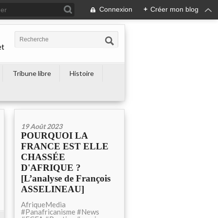
Connexion
+
Créer mon blog
et
Tribune libre
Histoire
19 Août 2023
POURQUOI LA
FRANCE EST ELLE
CHASSÉE
D'AFRIQUE ?
[L’analyse de François
ASSELINEAU]
AfriqueMedia
#Panafricanisme #News