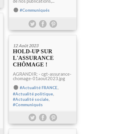
de nos publications,...
#Communiqués
12 Août 2023
HOLD-UP SUR
L'ASSURANCE
CHÔMAGE !
AGRANDIR: - cgt-assurance-
chomage-01aout2023.jpg
,
#Actualité FRANCE
,
#Actualité politique
,
#Actualité sociale
#Communiqués