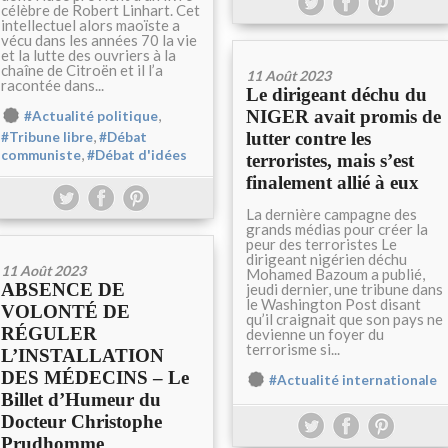
célèbre de Robert Linhart. Cet
intellectuel alors maoïste a
vécu dans les années 70 la vie
et la lutte des ouvriers à la
chaîne de Citroën et il l’a
11 Août 2023
racontée dans...
Le dirigeant déchu du
,
NIGER avait promis de
#Actualité politique
,
lutter contre les
#Tribune libre
#Débat
,
communiste
#Débat d'idées
terroristes, mais s’est
finalement allié à eux
La dernière campagne des
grands médias pour créer la
peur des terroristes Le
dirigeant nigérien déchu
11 Août 2023
Mohamed Bazoum a publié,
ABSENCE DE
jeudi dernier, une tribune dans
le Washington Post disant
VOLONTÉ DE
qu’il craignait que son pays ne
RÉGULER
devienne un foyer du
terrorisme si...
L’INSTALLATION
DES MÉDECINS – Le
#Actualité internationale
Billet d’Humeur du
Docteur Christophe
Prudhomme