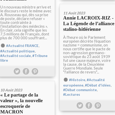
U n nouveau ministre arrive et
le discours reste le même avec
11 Août 2023
A. Rousseau qui, dès sa prise
Annie LACROIX-RIZ -
de poste, déclare refuser «
toute contrainte à
La Légende de l’alliance
l’installation des médecins ».
stalino-hitlérienne
En clair, cela signifie que les
7,5 millions de Français, dont
À l'heure où le Parlement
plus de 700 000 souffrant...
européen décrète l'équation
nazisme = communisme, on
,
#Actualité FRANCE
nous certifie que le pacte de
,
#Actualité politique
non-agression germano-
,
#Actualité sociale
#Tribune
soviétique du 23 août 1939
fut une cause majeure, voire
libre
la cause, de la Deuxième
Guerre Mondiale. Seule
"l'alliance de revers"...
,
#Histoire
#Actualité
,
,
européenne
#Débat d'idées
,
10 Août 2023
#Débat communiste
« Le partage de la
#Lectures
valeur », la nouvelle
escroquerie de
MACRON