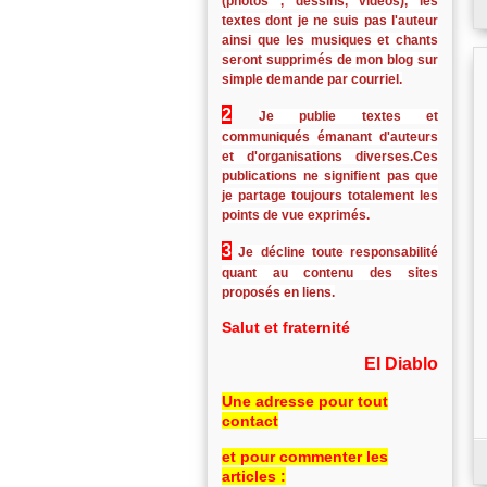
(photos , dessins, vidéos), les
textes dont je ne suis pas l'auteur
ainsi que les musiques et chants
seront supprimés de mon blog sur
simple demande par courriel.
2
Je publie textes et
communiqués émanant d'auteurs
et d'organisations diverses.Ces
publications ne signifient pas que
je partage toujours totalement les
points de vue exprimés.
3
Je décline toute responsabilité
quant au contenu des sites
proposés en liens.
Salut et fraternité
El Diablo
Une adresse pour tout
contact
et pour commenter les
articles :