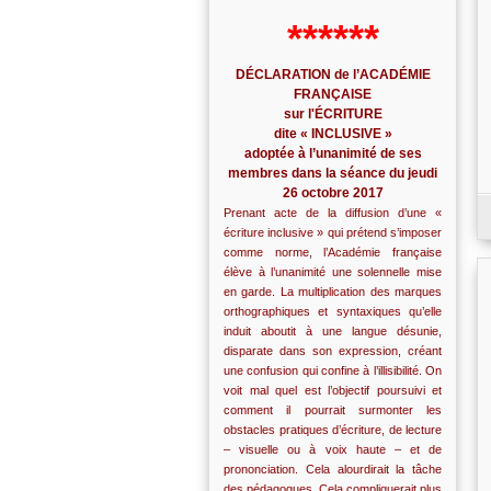
******
DÉCLARATION de l’ACADÉMIE
FRANÇAISE
sur l'ÉCRITURE
dite « INCLUSIVE »
adoptée à l’unanimité de ses
membres dans la séance du jeudi
26 octobre 2017
Prenant acte de la diffusion d’une «
écriture inclusive » qui prétend s’imposer
comme norme, l’Académie française
élève à l’unanimité une solennelle mise
en garde. La multiplication des marques
orthographiques et syntaxiques qu’elle
induit aboutit à une langue désunie,
disparate dans son expression, créant
une confusion qui confine à l’illisibilité. On
voit mal quel est l’objectif poursuivi et
comment il pourrait surmonter les
obstacles pratiques d’écriture, de lecture
– visuelle ou à voix haute – et de
prononciation. Cela alourdirait la tâche
des pédagogues. Cela compliquerait plus