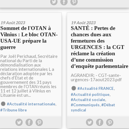
19 Août 2023
19 Août 2023
Sommet de l'OTAN à
SANTÉ : Pertes de
Vilnius : Le bloc OTAN-
chances dues aux
USA-UE prépare la
fermetures des
guerre
URGENCES : la CGT
réclame la création
Par Joël Perichaud, Secrétaire
d’une commission
national du Parti de la
démondialisation aux
d’enquête parlementaire
relations internationales L a
déclaration adoptée par les
AGRANDIR: - CGT-sante-
chefs d’État et de
urgences-17aout2023.pdf
gouvernement des 31 pays
membres de l’OTAN réunis les
,
#Actualité FRANCE
11 et 12 juillet à Vilnius en
,
#Actualité politique
Lituanie est un...
,
#Actualité sociale
,
#Actualité internationale
,
#Communiqués
#Débat
#Tribune libre
syndical