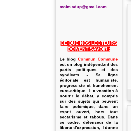
m
oimicdup@gmail.com
CE QUE NOS LECTEURS
DOIVENT SAVOIR :
Le blog
Commun Commune
est un blog indépendant des
partis politiques et des
syndicats - Sa ligne
éditoriale est humaniste,
progressiste et franchement
euro-critique. Il a vocation à
nourrir le débat, y compris
sur des sujets qui peuvent
faire polémique, dans un
esprit ouvert, hors tout
sectarisme et tabous. Dans
ce cadre, défenseur de la
liberté d'expression, il donne