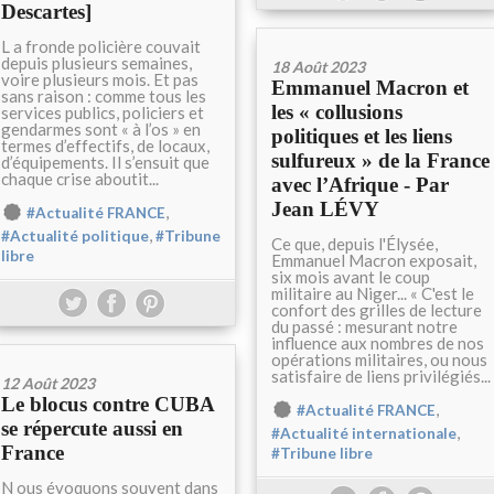
Descartes]
L a fronde policière couvait
depuis plusieurs semaines,
18 Août 2023
voire plusieurs mois. Et pas
Emmanuel Macron et
sans raison : comme tous les
les « collusions
services publics, policiers et
gendarmes sont « à l’os » en
politiques et les liens
termes d’effectifs, de locaux,
sulfureux » de la France
d’équipements. Il s’ensuit que
chaque crise aboutit...
avec l’Afrique - Par
Jean LÉVY
,
#Actualité FRANCE
,
#Actualité politique
#Tribune
Ce que, depuis l'Élysée,
libre
Emmanuel Macron exposait,
six mois avant le coup
militaire au Niger... « C'est le
confort des grilles de lecture
du passé : mesurant notre
influence aux nombres de nos
opérations militaires, ou nous
satisfaire de liens privilégiés...
12 Août 2023
Le blocus contre CUBA
,
#Actualité FRANCE
se répercute aussi en
,
#Actualité internationale
France
#Tribune libre
N ous évoquons souvent dans