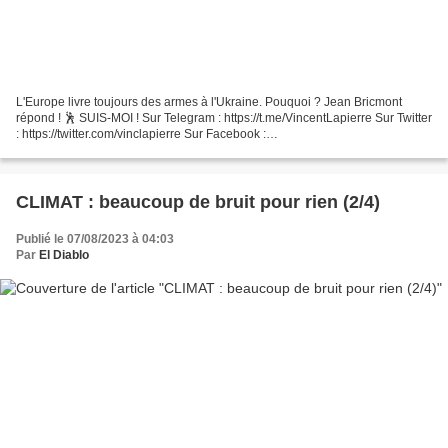
L'Europe livre toujours des armes à l'Ukraine. Pouquoi ? Jean Bricmont
répond ! 🕺 SUIS-MOI ! Sur Telegram : https://t.me/VincentLapierre Sur Twitter
: https://twitter.com/vinclapierre Sur Facebook :
https://www.facebook.com/lapierre.vincent/ Sur Instagram...
CLIMAT : beaucoup de bruit pour rien (2/4)
Publié le 07/08/2023 à 04:03
Par
El Diablo