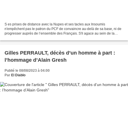
S es prises de distance avec la Nupes et ses tacles aux Insoumis
n'empêchent pas le patron du PCF de convaincre au-delà de sa base, ni de
progresser auprès de l’ensemble des Français. S'il agace au sein de la
Nupes, Fabien Roussel y tire néanmoins son...
Gilles PERRAULT, décès d’un homme à part :
l’hommage d’Alain Gresh
Publié le 08/08/2023 à 04:00
Par
El Diablo