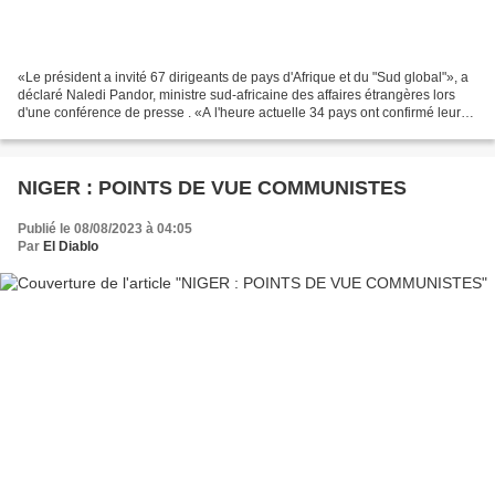
«Le président a invité 67 dirigeants de pays d'Afrique et du "Sud global"», a
déclaré Naledi Pandor, ministre sud-africaine des affaires étrangères lors
d'une conférence de presse . «A l'heure actuelle 34 pays ont confirmé leur
venue», a-t-elle précisé....
NIGER : POINTS DE VUE COMMUNISTES
Publié le 08/08/2023 à 04:05
Par
El Diablo