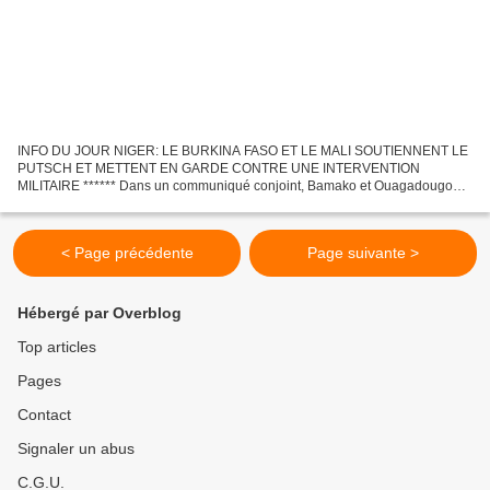
INFO DU JOUR NIGER: LE BURKINA FASO ET LE MALI SOUTIENNENT LE
PUTSCH ET METTENT EN GARDE CONTRE UNE INTERVENTION
MILITAIRE ****** Dans un communiqué conjoint, Bamako et Ouagadougou
apportent leur soutien au coup d'État au Niger et affirment qu'une «
intervention...
< Page précédente
Page suivante >
Hébergé par Overblog
Top articles
Pages
Contact
Signaler un abus
C.G.U.