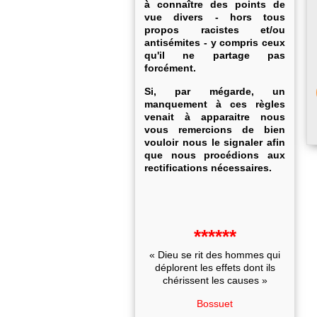
à connaître des points de
vue divers - hors tous
propos racistes et/ou
antisémites - y compris ceux
qu'il ne partage pas
forcément.
Si, par mégarde, un
manquement à ces règles
venait à apparaitre nous
vous remercions de bien
vouloir nous le signaler afin
que nous procédions aux
rectifications nécessaires.
******
« Dieu se rit des hommes qui
déplorent les effets dont ils
chérissent les causes »
Bossuet