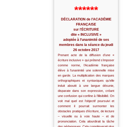
******
DÉCLARATION de l’ACADÉMIE
FRANÇAISE
sur l'ÉCRITURE
dite « INCLUSIVE »
adoptée à l’unanimité de ses
membres dans la séance du jeudi
26 octobre 2017
Prenant acte de la diffusion d’une «
écriture inclusive » qui prétend s’imposer
comme norme, l’Académie française
élève à l’unanimité une solennelle mise
en garde. La multiplication des marques
orthographiques et syntaxiques qu’elle
induit aboutit à une langue désunie,
disparate dans son expression, créant
une confusion qui confine à l’illisibilité. On
voit mal quel est l’objectif poursuivi et
comment il pourrait surmonter les
obstacles pratiques d’écriture, de lecture
– visuelle ou à voix haute – et de
prononciation. Cela alourdirait la tâche
des pédagogues. Cela compliquerait plus