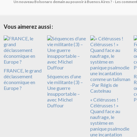
Un nouveau Bolsonaro demain au pouvoir à Buenos Aires ? - Les commen
Vous aimerez aussi :
FRANCE, le grand
déclassement
Séquences d’une
R
économique en
vie militante (3) –
R
Europe ?
Une guerre
o
insupportable –
c
avec Michel
« Célérusses !
P
Duffour
Célérusses ! »
Quand face au
naufrage, le
système en
panique psalmodie
une incantation