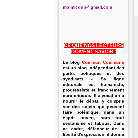
m
oimicdup@gmail.com
CE QUE NOS LECTEURS
DOIVENT SAVOIR :
Le blog
Commun Commune
est un blog indépendant des
partis politiques et des
syndicats - Sa ligne
éditoriale est humaniste,
progressiste et franchement
euro-critique. Il a vocation à
nourrir le débat, y compris
sur des sujets qui peuvent
faire polémique, dans un
esprit ouvert, hors tout
sectarisme et tabous. Dans
ce cadre, défenseur de la
liberté d'expression, il donne