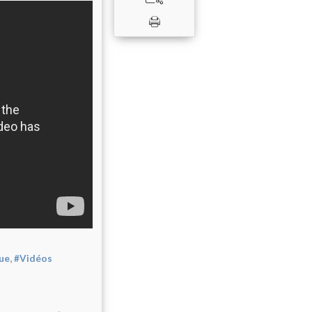
,
que
#Vidéos