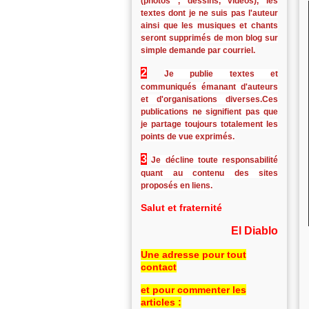
(photos , dessins, vidéos), les
textes dont je ne suis pas l'auteur
ainsi que les musiques et chants
seront supprimés de mon blog sur
simple demande par courriel.
2
Je publie textes et
communiqués émanant d'auteurs
et d'organisations diverses.Ces
publications ne signifient pas que
je partage toujours totalement les
points de vue exprimés.
3
Je décline toute responsabilité
quant au contenu des sites
proposés en liens.
Salut et fraternité
El Diablo
Une adresse pour tout
contact
et pour commenter les
articles :