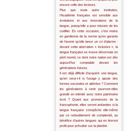
encore celle des lecteurs.
Plus que toute autre institution,
l’Académie française est sensible aux
évolutions et aux innovations de la
langue, puisqu’elle a pour mission de les
codifier. En cette occasion, c’est moins
en gardienne de la norme qu’en garante
de l’avenir qu’elle lance un cri d’alarme :
devant cette aberration « inclusive », la
langue française se trouve désormais en
péril mortel, ce dont notre nation est dès
aujourd’hui comptable devant les
générations futures.
Il est déjà difficile d’acquérir une langue,
qu’en sera-t-il si l’usage y ajoute des
formes secondes et altérées ? Comment
les générations à venir pourront-elles
grandir en intimité avec notre patrimoine
écrit ? Quant aux promesses de la
francophonie, elles seront anéanties si la
langue française s’empêche elle-même
par ce redoublement de complexité, au
bénéfice d’autres langues qui en tireront
profit pour prévaloir sur la planète.