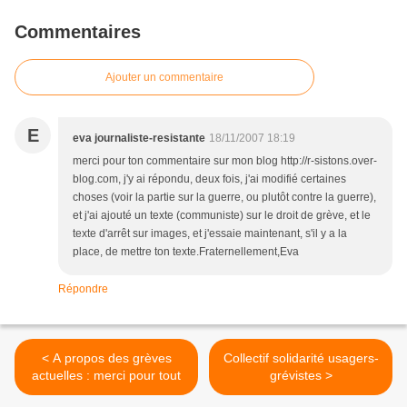
Commentaires
Ajouter un commentaire
E
eva journaliste-resistante
18/11/2007 18:19
merci pour ton commentaire sur mon blog http://r-sistons.over-
blog.com, j'y ai répondu, deux fois, j'ai modifié certaines
choses (voir la partie sur la guerre, ou plutôt contre la guerre),
et j'ai ajouté un texte (communiste) sur le droit de grève, et le
texte d'arrêt sur images, et j'essaie maintenant, s'il y a la
place, de mettre ton texte.Fraternellement,Eva
Répondre
< A propos des grèves
Collectif solidarité usagers-
actuelles : merci pour tout
grévistes >