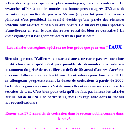
celles des régimes spéciaux plus avantageux, pas le contraire. En
revanche, offrir à tout le monde une bonne pension après 37,5 ans de
cotisation,s permettre de partir à 55 ans (et plus tôt pour les travaux
pénibles) c’est possible,si la société décide qu’une partie des richesses
revienne aux
salariés
et non plus aux profits. La fin des régimes spéciaux
n’améliorera en rien le sort des autres retraités, bien au contraire ! La
vraie égalité,c’est l’alignement des retraites par le haut !
FAUX
Les
salariés
des régimes spéciaux ne font grève que pour eux ?
Bien sûr que non. D’ailleurs
le « sarkozisme » ne cache pas ses intentions
et dit clairement qu’il n’est pas possible de demander aux
salariés
,
notamment du privé de travailler au-delà de 60 ans si d’autres s’arrêtent
à 55 ans. Fillon a annoncé les 41 ans de cotisations pour tous pour 2012,
en allongeant progressivement la durée de cotisations à partir de 2009.
La fin des régimes spéciaux, c’est de nouvelles attaques assurées contre les
retraites de tous. C’est bien pour cela qu’il ne faut pas laisser les
salariés
d’EDF ou de la SNCF se battre seuls, mais les rejoindre dans la rue sur
nos revendications :
Retour aux 37,5 annuités de cotisation dans le secteur public comme dans
le privé.