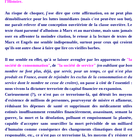
l'Histoire.
Au risque de choquer, j'ose dire que cette affirmation, on ne peut plus
démobilisatrice pour les luttes immédiates (mais c'est peut-être son but),
me paraît relever d'une conception ouvriériste de la classe ouvrière. Le
texte étant parsemé d'allusions à Marx et au marxisme, mais sans jamais
oser en affronter la moindre citation, le retour à la lecture de textes de
Marx et Engels me semble indispensable, surtout pour ceux qui croient
qu'ils ont autre chose à faire que lire ces vieilles barbes.
Il me semble en effet, qu'à se laisser aveugler par les apparences de
"la
société de consommation"
, de
"la société de service"
(en oubliant que bon
nombre ne font plus, déjà, que servir, pour un temps, ce qui n'est plus
produit en France, avant de rejoindre les exclus de la consommation et du
service dont le nombre ne cesse de croître)
, on passe à côté de l'essentiel :
nous vivons la dictature terroriste du capital financier en expansion.
Curieusement (?), ce n'est pas ce terrorisme-là, qui détruit les moyens
d'existence de millions de personnes, pourvoyeur de misère et affameur,
réduisant les dépenses de santé et supprimant des médicament utiles
estimés insuffisamment rentables financièrement, assassinant, semant la
guerre, la mort et la désolation, polluant et empoisonnant la planète,
capable d'accepter sans sourciller la mort prévisible de un milliard
d'humains comme conséquence des changements climatiques dont il est
responsable, etc., ce n'est pas ce terrorisme là, les moyens d'y résister et