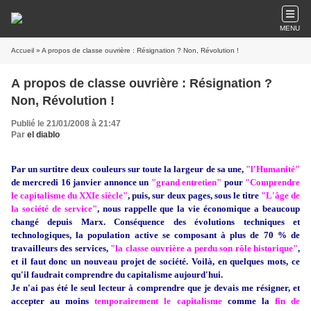
MENU
Accueil
» A propos de classe ouvrière : Résignation ? Non, Révolution !
A propos de classe ouvrière : Résignation ?
Non, Révolution !
Publié le 21/01/2008 à 21:47
Par
el diablo
Par un surtitre deux couleurs sur toute la largeur de sa une,
"l'Humanité"
de mercredi 16 janvier annonce un
"grand entretien"
pour
"Comprendre
le capitalisme du XXIe siècle"
, puis, sur deux pages, sous le titre
"L'âge de
la société de service"
, nous rappelle que la vie économique a beaucoup
changé depuis Marx. Conséquence des évolutions techniques et
technologiques, la population active se composant à plus de 70 % de
travailleurs des services,
"la classe ouvrière a perdu son rôle historique"
,
et il faut donc un nouveau projet de société. Voilà, en quelques mots, ce
qu'il faudrait comprendre du capitalisme aujourd'hui.
Je n'ai pas été le seul lecteur à comprendre que je devais me résigner, et
accepter au moins
temporairement le capitalisme
comme la
fin de