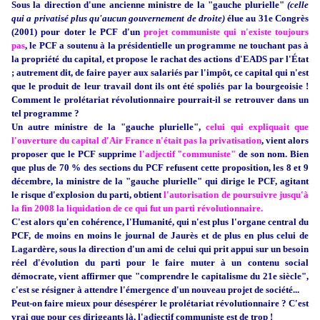
Sous la direction d'une ancienne ministre de la "gauche plurielle"
(celle
qui a privatisé plus qu'aucun gouvernement de droite)
élue au 31e Congrès
(2001) pour doter le PCF d'un
projet communiste qui n'existe toujours
pas
, le PCF a soutenu à la présidentielle un programme ne touchant pas à
la propriété du capital, et propose le rachat des actions d'EADS par l'État
; autrement dit, de faire payer aux salariés par l'impôt, ce capital qui n'est
que le produit de leur travail dont ils ont été spoliés par la bourgeoisie !
Comment le prolétariat révolutionnaire pourrait-il se retrouver dans un
tel programme ?
Un autre ministre de la "gauche plurielle",
celui qui expliquait que
l'ouverture du capital d'Air France n'était pas la privatisation
, vient alors
proposer que le PCF supprime
l'adjectif "communiste"
de son nom. Bien
que plus de 70 % des sections du PCF refusent cette proposition, les 8 et 9
décembre, la ministre de la "gauche plurielle" qui dirige le PCF, agitant
le risque d'explosion du parti, obtient
l'autorisation de poursuivre jusqu'à
la fin 2008 la liquidation de ce qui fut un parti révolutionnaire.
C'est alors qu'en cohérence, l'Humanité, qui n'est plus l'organe central du
PCF, de moins en moins le journal de Jaurès et de plus en plus celui de
Lagardère, sous la direction d'un ami de celui qui prit appui sur un besoin
réel d'évolution du parti pour le faire muter à un contenu social
démocrate, vient affirmer que "comprendre le capitalisme du 21e siècle",
c'est se résigner à attendre l'émergence d'un nouveau projet de société...
Peut-on faire mieux pour désespérer le prolétariat révolutionnaire ? C'est
vrai que pour ces dirigeants là, l'adjectif communiste est de trop !