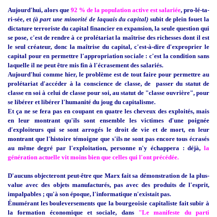
Aujourd'hui, alors que
92 % de la population active est salariée
, pro-lé-ta-
ri-sée, et
(à part une minorité de laquais du capital)
subit de plein fouet la
dictature terroriste du capital financier en expansion, la seule question qui
se pose, c'est de rendre à ce prolétariat la maîtrise des richesses dont il est
le seul créateur, donc la maîtrise du capital, c'est-à-dire d'exproprier le
capital pour en permettre l'appropriation sociale : c'est la condition sans
laquelle il ne peut être mis fin à l'écrasement des salariés.
Aujourd'hui comme hier, le problème est de tout faire pour permettre au
prolétariat d'accéder à la conscience de classe, de passer du statut de
classe en soi à celui de classe pour soi, au statut de "classe ouvrière", pour
se libérer et libérer l'humanité du joug du capitalisme.
Et ça ne se fera pas en coupant en quatre les cheveux des exploités, mais
en leur montrant qu'ils sont ensemble les victimes d'une poignée
d'exploiteurs qui se sont arrogés le droit de vie et de mort, en leur
montrant que l'histoire témoigne que s'ils ne sont pas encore tous écrasés
au même degré par l'exploitation, personne n'y échappera : déjà,
la
génération actuelle vit moins bien que celles qui l'ont précédée.
D'aucuns objecteront peut-être que Marx fait sa démonstration de la plus-
value avec des objets manufacturés, pas avec des produits de l'esprit,
impalpables ; qu'à son époque, l'informatique n'existait pas.
Énumérant les bouleversements que la bourgeoisie capitaliste fait subir à
la formation économique et sociale, dans
"Le manifeste du parti