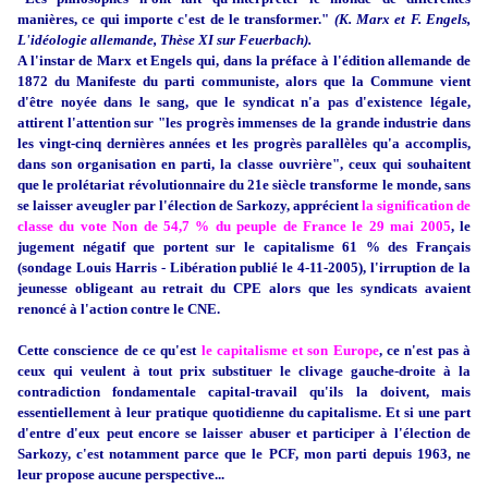
manières, ce qui importe c'est de le transformer."
(K. Marx et F. Engels,
L'idéologie allemande, Thèse XI sur Feuerbach).
A l'instar de Marx et Engels qui, dans la préface à l'édition allemande de
1872 du Manifeste du parti communiste, alors que la Commune vient
d'être noyée dans le sang, que le syndicat n'a pas d'existence légale,
attirent l'attention sur "les progrès immenses de la grande industrie dans
les vingt-cinq dernières années et les progrès parallèles qu'a accomplis,
dans son organisation en parti, la classe ouvrière", ceux qui souhaitent
que le prolétariat révolutionnaire du 21e siècle transforme le monde, sans
se laisser aveugler par l'élection de Sarkozy, apprécient
la signification de
classe du vote Non de 54,7 % du peuple de France le 29 mai 2005
, le
jugement négatif que portent sur le capitalisme 61 % des Français
(sondage Louis Harris - Libération publié le 4-11-2005), l'irruption de la
jeunesse obligeant au retrait du CPE alors que les syndicats avaient
renoncé à l'action contre le CNE.
Cette conscience de ce qu'est
le capitalisme et son Europe
, ce n'est pas à
ceux qui veulent à tout prix substituer le clivage gauche-droite à la
contradiction fondamentale capital-travail qu'ils la doivent, mais
essentiellement à leur pratique quotidienne du capitalisme. Et si une part
d'entre d'eux peut encore se laisser abuser et participer à l'élection de
Sarkozy, c'est notamment parce que le PCF, mon parti depuis 1963, ne
leur propose aucune perspective...