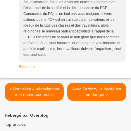
Salut camarade,J'ai lu en entier ton article qui montre bien
l'etat actuel de la société et la déliquescence du PCF.
Camarades du PC, ils ne faut pas vous résigner, si vous
estimez que le PCF est en train de trahir les valeurs et les
ideaux de la lutte des classes et des travailleurs, alors
rejoingnez le nouveau parti anticapitaliste à l'appel de la
LCR...Il est temps de séparer le bon grain que nous sommes
de l'ivraie !Si on veut imposer un vrai projet revolutionnaire et
abolir le capitlaisme, les travailleurs doivent s'organiser , c'est
leur seul salut !
Répondre
< Nouvelles « négociations
Avec Sarkozy, la laïcité est
» et nouveaux reculs
en danger >
sociaux
Hébergé par Overblog
Top articles