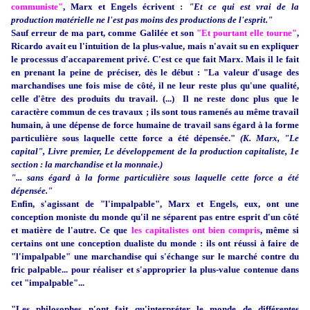
communiste"
, Marx et Engels écrivent :
"Et ce qui est vrai de la
production matérielle ne l'est pas moins des productions de l'esprit."
Sauf erreur de ma part, comme Galilée et son
"Et pourtant elle tourne"
,
Ricardo avait eu l'intuition de la plus-value, mais n'avait su en expliquer
le processus d'accaparement privé. C'est ce que fait Marx. Mais il le fait
en prenant la peine de préciser, dès le début : "La valeur d'usage des
marchandises une fois mise de côté, il ne leur reste plus qu'une qualité,
celle d'être des produits du travail. (...) Il ne reste donc plus que le
caractère commun de ces travaux ; ils sont tous ramenés au même travail
humain, à une dépense de force humaine de travail sans égard à la forme
particulière sous laquelle cette force a été dépensée."
(K. Marx, "Le
capital", Livre premier, Le développement de la production capitaliste, 1e
section : la marchandise et la monnaie.)
"... sans égard à la forme particulière sous laquelle cette force a été
dépensée."
Enfin, s'agissant de "l'impalpable", Marx et Engels, eux, ont une
conception moniste du monde qu'il ne séparent pas entre esprit d'un côté
et matière de l'autre. Ce que
les capitalistes ont bien compris
, même si
certains ont une conception dualiste du monde : ils ont réussi à faire de
"l'impalpable" une marchandise qui s'échange sur le marché contre du
fric palpable... pour réaliser et s'approprier la plus-value contenue dans
cet "impalpable"...
"Les philosophes n'ont fait qu'interpréter le monde de différentes