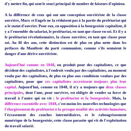
d'y mettre fin, qui sont le souci principal de nombre de faiseurs d'opinion.
A la différence de ceux qui ont une conception ouvriériste de la classe
ouvrière, Marx et Engels ne la réduisent pas à la partie du prolétariat qui
a le statut d'ouvrier. Pour eux, en opposition à la bourgeoisie capitaliste, il
y a l'ensemble du salariat, le prolétariat, en tant que classe en soi. Et il y a
le prolétariat révolutionnaire, la classe ouvrière, en tant que classe pour
soi. Au fil des ans, cette distinction est de plus en plus nette dans les
préfaces du Manifeste du parti communiste, comme s'ils sentaient le
danger d'une dérive ouvriériste.
Aujourd'hui comme en 1848
, on produit pour des capitalistes, ce que
décident des capitalistes, à l'endroit voulu par des capitalistes, au moment
voulu par des capitalistes, de plus en plus aux conditions voulues par des
capitalistes, pour que
ces capitalistes accroissent toujours plus leur
capital
. Aujourd'hui, comme en 1848, il n'y a toujours que
deux classes
principales
, dont l'une, pour survivre, est obligée de vendre sa force de
travail à l'autre qui en vit :
le prolétariat et la bourgeoisie
. Mais, la
différence essentielle avec 1848
, c'est moins les nouvelles technologies que
l'élargissement du prolétariat à la presque totalité des activités humaines,
l'écrasement des couches intermédiaires, et le rabougrissement
numérique de la bourgeoisie, cette classe parasite qui vit de l'exploitation
du travail salarié.