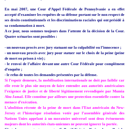
En mai 2007, une Cour d’Appel Fédérale de Pennsylvanie a en effet
accepté d’examiner les requêtes de sa défense portant sur le non respect de
ses droits constitutionnels et les discriminations raciales qui ont présidé à
sa condamnation à mort.
A ce jour, nous sommes toujours dans l’attente de la décision de la Cour.
Quatre scénarios sont possibles :
- un nouveau procès avec jury statuant sur la culpabilité ou l’innocence ;
- un nouveau procès avec jury pour statuer sur le choix de la peine (peine
de mort ou prison à vie) ;
- le renvoi de l’affaire devant une autre Cour Fédérale pour complément
d’enquête ;
- le refus de toutes les demandes présentées par la défense.
Si l’espoir demeure, la mobilisation internationale ne doit pas faiblir car
elle reste le plus sûr moyen de faire entendre aux autorités américaines
l’exigence de justice et de liberté légitimement revendiquée par Mumia
Abu-Jamal. Elle constitue par ailleurs une protection essentielle contre la
menace d’exécution.
L’abolition récente de la peine de mort dans l’Etat américain du New-
Jersey et l’historique résolution votée par l’assemblée générale des
Nations Unies appelant à un moratoire universel sont deux évènements
majeurs dont les autorités états-uniennes ne peuvent ignorer la portée.