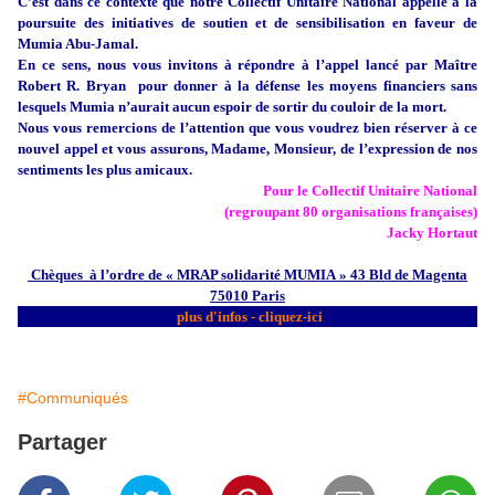
C’est dans ce contexte que notre Collectif Unitaire National appelle à la
poursuite des initiatives de soutien et de sensibilisation en faveur de
Mumia Abu-Jamal.
En ce sens, nous vous invitons à répondre à l’appel lancé par Maître
Robert R. Bryan pour donner à la défense les moyens financiers sans
lesquels Mumia n’aurait aucun espoir de sortir du couloir de la mort.
Nous vous remercions de l’attention que vous voudrez bien réserver à ce
nouvel appel et vous assurons, Madame, Monsieur, de l’expression de nos
sentiments les plus amicaux.
Pour le Collectif Unitaire National
(regroupant 80 organisations françaises)
Jacky Hortaut
Chèques à l’ordre de « MRAP solidarité MUMIA » 43 Bld de Magenta
75010 Paris
plus d'infos - cliquez-ici
#Communiqués
Partager