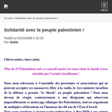
MENU
Accueil
» Solidarité avec le peuple palestinien !
Solidarité avec le peuple palestinien !
Publié le 01/03/2008 à 16:15
Par
diablo
Chères amies, chers amis,
Plus de 25 Palestiniens tués ce samedi matin 1er mars dans la bande Gaza
envahie par l'armée israélienne !
Nous nous adressons à l'ensemble des personnes et associations qui ne
peuvent accepter ces massacres. Hier à la radio, le vice-ministre israélien
de la défense a promis "la Shoah" au peuple palestinien ! Nous nous
devons de réagir, contrairement à nos dirigeants qui observent
impassiblement ce nettoyage ethnique des Palestiniens, tout en organisant
de multiples célébrations en l'honneur des 60 ans de l'Etat d'Israël.
Nous vous appelons à clamer votre indignation, à dire NON à ces crimes