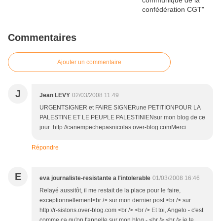
Commentaires
Ajouter un commentaire
J
Jean LEVY
02/03/2008 11:49
URGENTSIGNER et FAIRE SIGNERune PETITIONPOUR LA
PALESTINE ET LE PEUPLE PALESTINIENsur mon blog de ce
jour :http://canempechepasnicolas.over-blog.comMerci.
Répondre
E
eva journaliste-resistante a l'intolerable
01/03/2008 16:46
Relayé aussitôt, il me restait de la place pour le faire,
exceptionnellement<br /> sur mon dernier post <br /> sur
http://r-sistons.over-blog.com <br /> <br /> Et toi, Angelo - c'est
comme ça qu'on t'appelle sur mon blog - <br /> <br /> je te