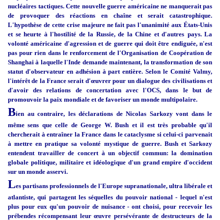
nucléaires tactiques. Cette nouvelle guerre américaine ne manquerait pas
de provoquer des réactions en chaîne et serait catastrophique.
L'hypothèse de cette crise majeure ne fait pas l'unanimité aux États-Unis
et se heurte à l'hostilité de la Russie, de la Chine et d'autres
pays. La
volonté américaine d'agression et de guerre qui doit être endiguée, n'est
pas pour rien dans le renforcement de l'Organisation de Coopération de
Shanghai à laquelle l'Inde demande maintenant, la transformation de son
statut d'observateur en adhésion à part entière. Selon le Comité Valmy,
l'intérêt de la France serait d'œuvrer pour un dialogue des civilisations et
d'avoir des relations de concertation avec l'OCS, dans le but de
promouvoir la paix mondiale et de favoriser un monde multipolaire.
B
ien au contraire, les déclarations de Nicolas Sarkozy vont dans le
même sens que celle de George W. Bush et il est très probable qu'il
chercherait à entraîner la France dans le cataclysme si celui-ci parvenait
à mettre en pratique sa volonté mystique de guerre. Bush et Sarkozy
entendent travailler de concert à un objectif commun: la domination
globale politique, militaire et idéologique d'un grand empire d'occident
sur un monde asservi.
L
es partisans professionnels de l'Europe supranationale, ultra libérale et
atlantiste, qui partagent les séquelles du pouvoir national - lequel n'est
plus pour eux qu'un pouvoir de nuisance - ont choisi, pour recevoir les
prébendes récompensant leur œuvre persévérante de destructeurs de la