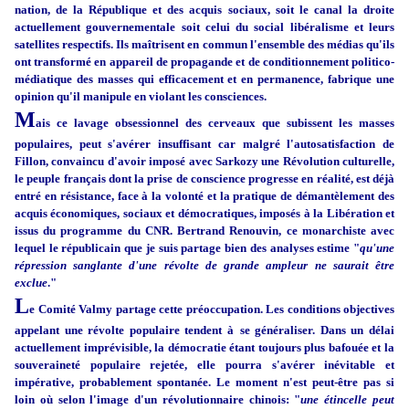
nation, de la République et des acquis sociaux, soit le canal la droite
actuellement gouvernementale soit celui du social libéralisme et leurs
satellites respectifs. Ils maîtrisent en commun l'ensemble des médias qu'ils
ont transformé en appareil de propagande et de conditionnement politico-
médiatique des masses qui efficacement et en permanence, fabrique une
opinion qu'il manipule en violant les consciences.
M
ais ce lavage obsessionnel des cerveaux que subissent les masses
populaires, peut s'avérer insuffisant car malgré l'autosatisfaction de
Fillon, convaincu d'avoir imposé avec Sarkozy une Révolution culturelle,
le peuple français dont la prise de conscience progresse en réalité, est déjà
entré en résistance, face à la volonté et la pratique de démantèlement des
acquis économiques, sociaux et démocratiques, imposés à la Libération et
issus du programme du CNR. Bertrand Renouvin, ce monarchiste avec
lequel le républicain que je suis partage bien des analyses estime "
qu'une
répression sanglante d'une révolte de grande ampleur ne saurait être
exclue
."
L
e Comité Valmy partage cette préoccupation. Les conditions objectives
appelant une révolte populaire tendent à
se généraliser. Dans un délai
actuellement imprévisible, la démocratie étant toujours plus bafouée et la
souveraineté populaire rejetée, elle pourra s'avérer inévitable et
impérative, probablement spontanée. Le moment n'est peut-être pas si
loin où selon l'image d'un révolutionnaire chinois: "
une étincelle peut