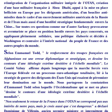
réintégration de l'organisation militaire intégrée de l'OTAN, création
d'une base militaire française à Abou Dhabi, appui à la mise en place
belliciste en Europe par les dirigeants américains, d'un bouclier anti-
missiles dans le cadre d'un encerclement militaire américain de la Russie
et de l'Iran mais aussi d'une hostilité stratégique fondamentale envers la
Chine... Sur toutes ces questions comme sur d'autre Sarkozy provocateur
et aventuriste se place en position hostile envers les pays concernés, en
appliquant pleinement solidaire, une politique élaborée et décidée à
Washington et contraire à l'intérêt national du peuple de France et des
autres peuples du monde.
S
elon Emmanuel Todd, "
le renforcement des troupes françaises en
Afghanistan est une erreur diplomatique et stratégique, et dessine les
contours d'une idéologie extrême droitière à l'échelle mondiale
". Le
Comité Valmy affirme depuis longtemps que la marche forcée vers
l'Europe fédérale est un processus euro-atlantique totalitaire, lié à la
stratégie de guerre des dirigeants des États-Unis qui essaient de pérenniser
leur domination sur le monde. Nous partageons la constatation
d'Emmanuel Todd selon laquelle l'Occidentalisme qui se met en place
"dessine le contours d'une idéologie extrême droitière à l'échelle
mondiale".
"
Non seulement le retour de la France dans l'OTAN ne correspond pas aux
intérêts de notre pays, mais je crois aussi que c'est dangereux
" a déclaré
Dominique de Villepin, ancien premier ministre et intermittent du