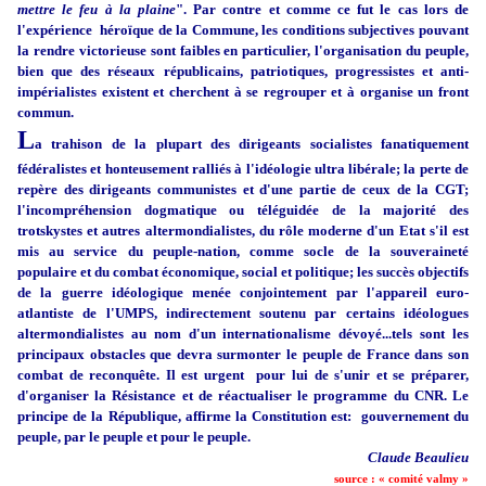
mettre le feu à la plaine
". Par contre et comme ce fut le cas lors de
l'expérience héroïque de la Commune, les conditions subjectives pouvant
la rendre victorieuse sont faibles en particulier, l'organisation du peuple,
bien que des réseaux républicains, patriotiques, progressistes et anti-
impérialistes existent et cherchent à se regrouper et à organise un front
commun.
L
a trahison de la plupart des dirigeants socialistes fanatiquement
fédéralistes et honteusement ralliés à l'idéologie ultra libérale; la perte de
repère des dirigeants communistes et d'une partie de ceux de la CGT;
l'incompréhension dogmatique ou téléguidée de la majorité des
trotskystes et autres altermondialistes, du rôle moderne d'un Etat s'il est
mis au service du peuple-nation, comme socle de la souveraineté
populaire et du combat économique, social et politique; les succès objectifs
de la guerre idéologique menée conjointement par l'appareil euro-
atlantiste de l'UMPS, indirectement soutenu par certains idéologues
altermondialistes au nom d'un internationalisme dévoyé...tels sont les
principaux obstacles que devra surmonter le peuple de France dans son
combat de reconquête. Il est urgent pour lui de s'unir et se préparer,
d'organiser la Résistance et de réactualiser le programme du CNR. Le
principe de la République, affirme la Constitution est: gouvernement du
peuple, par le peuple et pour le peuple.
Clau
de Beaulieu
source : « comité valmy »