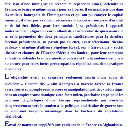
être issu d'une immigration récente et cependant aimer, défendre la
France, se battre et même mourir pour sa liberté. Il est manifeste que dans
les milieux bourgeois de l'immigration et qui ont pu côtoyer le capital
financier, il n'est pas vraiment nécessaire d'apprécier son pays d'accueil
et de lui être fidèle, pour être conduit à sa présidence. L'appareil
souterrain de l'oligarchie euro- atlantiste et occidentaliste qui a assuré le
tri et la promotion des deux principales candidatures pour la dernière
élection présidentielle, ne parait pas en effet, avoir sélectionné Nicolas
Sarkozy - ni même d'ailleurs Ségolène Royal, son « faire-valoir » social
libérale et chantre de l'Europe fédérale des länder - pour leur commune
volonté de défendre la souveraineté populaire et l'indépendance nationale
ou encore pour leurs fortes préoccupations républicaines, démocratiques
et sociales.
L'
oligarchie avait au contraire seulement besoin d'une sorte de
président «
Canada Dry
» afin d'intégrer à marche forcée la France
vassalisée et son peuple sous narcose et manipulation politico- médiatique,
dans un empire transatlantique euro-états-unien, prochaine étape pour les
partisans dogmatiques d'une Europe supranationale qui s'oriente
dangereusement vers le soutien à la politique américaine de guerre tout
en s'enlisant toujours davantage dans la barbarie du capitalisme
néolibéral.
E
nvoi de nouveaux supplétifs aux couleurs de la France en Afghanistan,