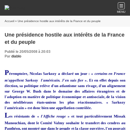
MENU
Accueil
» Une présidence hostile aux intérêts de la France et du peuple
Une présidence hostile aux intérêts de la France
et du peuple
Publié le 20/05/2008 à 20:03
Par
diablo
P
éremptoire, Nicolas Sarkozy a déclaré un jour : «
certains en France
m'appellent Sarkozy l'américain. J'en suis fier
». Et en effet depuis son
élection, sa politique relève d'un atlantisme sans rivage, d'un alignement
sur George W. Bush dans le domaine des affaires étrangères et de
l'adoption en matière de politique économique et antisociale, de la vision
des néolibéraux états-uniens les plus réactionnaires. « Sarkozy
l'américain » est donc bien une appellation contrôlée.
L
es résistants de «
l'Affiche rouge
» et tout particulièrement Missak
Manouchian, dont le Comité Valmy souhaite le transfert des cendres au
Panthéon, ont montré que dans le peuple et la classe ouvrière, l'on pouvait