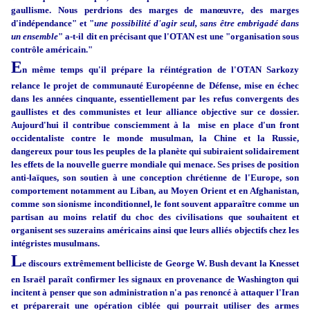
gaullisme. Nous perdrions des marges de manœuvre, des marges
d'indépendance" et "
une possibilité d'agir seul, sans être embrigadé dans
un ensemble
" a-t-il dit en précisant que l'OTAN est une "organisation sous
contrôle américain."
E
n même temps qu'il prépare la réintégration de l'OTAN Sarkozy
relance le projet de communauté Européenne de Défense, mise en échec
dans les années cinquante, essentiellement par les refus convergents des
gaullistes et des communistes et leur alliance objective sur ce dossier.
Aujourd'hui il contribue consciemment à la mise en place d'un front
occidentaliste contre le monde musulman, la Chine et la Russie,
dangereux pour tous les peuples de la planète qui subiraient solidairement
les effets de la nouvelle guerre mondiale qui menace. Ses prises de position
anti-laïques, son soutien à une conception chrétienne de l'Europe, son
comportement notamment au Liban, au Moyen Orient et en Afghanistan,
comme son sionisme inconditionnel, le font souvent apparaître comme un
partisan au moins relatif du choc des civilisations que souhaitent et
organisent ses suzerains américains ainsi que leurs alliés objectifs chez les
intégristes musulmans.
L
e discours extrêmement belliciste de George W. Bush devant la Knesset
en Israël paraît confirmer les signaux en provenance de Washington qui
incitent à penser que son administration n'a pas renoncé à attaquer l'Iran
et préparerait une opération ciblée qui pourrait utiliser des armes