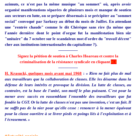
azimuts, ce n'est pas la même musique "au sommet" où, après avoir
organisé manifestations séparées de plusieurs mois et manque de soutien
aux secteurs en lutte, on se prépare désormais à se précipiter au "sommet
social" convoqué par Sarkozy au début du mois de Juillet. En attendant
une "rentrée chaude" comme le dit Chérèque sans rire (la même que
l'année dernière dont le point d'orgue fut la manifestation bien sûr
"unitaire" du 7 octobre sur le scandaleux mot d'ordre du
"travail décent"
cher aux institutions internationales du capitalisme ?).
----------------
Signez la pétition de soutien à Charles Hoareau et contre la
criminalisation de la résistance syndicale en cliquant
ICI
----------------
H. Krasucki, quelques mois avant mai 1968
:
« Rien ne fait plus de mal
aux travailleurs que la collaboration de classes. Elle les désarme dans la
défense de leurs intérêts et provoque la division. La lutte de classes, au
contraire, est la base de l'unité, son motif le plus puissant. C'est pour la
mener avec succès en rassemblant l'ensemble des travailleurs que fut
fondée la CGT. Or la lutte de classes n'est pas une invention, c'est un fait. Il
ne suffit pas de la nier pour qu'elle cesse : renoncer à la mener équivaut
pour la classe ouvrière à se livrer pieds et poings liés à l'exploitation et à
l'écrasement. »