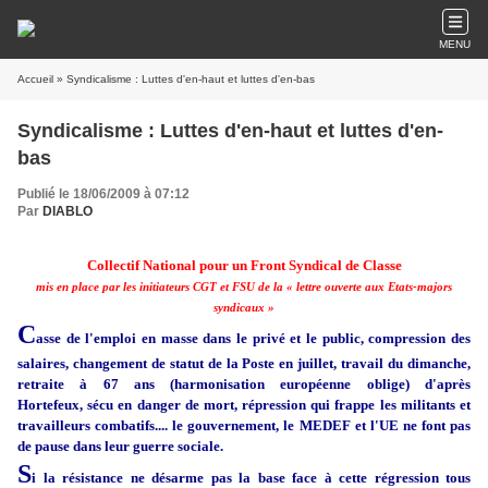
MENU
Accueil
» Syndicalisme : Luttes d'en-haut et luttes d'en-bas
Syndicalisme : Luttes d'en-haut et luttes d'en-
bas
Publié le 18/06/2009 à 07:12
Par
DIABLO
Collectif National pour un Front Syndical de Classe
mis en place par les initiateurs CGT et FSU de la « lettre ouverte aux Etats-majors
syndicaux »
C
asse de l'emploi en masse dans le privé et le public, compression des
salaires, changement de statut de la Poste en juillet, travail du dimanche,
retraite à 67 ans (harmonisation européenne oblige) d'après
Hortefeux, sécu en danger de mort, répression qui frappe les militants et
travailleurs combatifs.... le gouvernement, le MEDEF et l'UE ne font pas
de pause dans leur guerre sociale.
S
i la résistance ne désarme pas la base face à cette régression tous