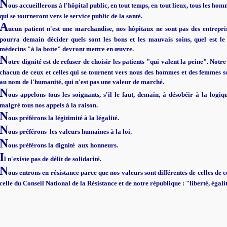
N
ous accueillerons à l'hôpital public, en tout temps, en tout lieux, tous les ho
qui se tourneront vers le service public de la santé.
A
ucun patient n'est une marchandise, nos hôpitaux ne sont pas des entrep
pourra demain décider quels sont les bons et les mauvais soins, quel est le
médecins "à la botte" devront mettre en œuvre.
N
otre dignité est de refuser de choisir les patients "qui valent la peine". Notre
chacun de ceux et celles qui se tournent vers nous des hommes et des femmes so
au nom de l'humanité, qui n'est pas une valeur de marché.
N
ous appelons tous les soignants, s'il le faut, demain, à désobéir à la logi
malgré tous nos appels à la raison.
N
ous préférons la légitimité à la légalité.
N
ous préférons les valeurs humaines à la loi.
N
ous préférons la dignité aux honneurs.
I
l n'existe pas de délit de solidarité.
N
ous entrons en résistance parce que nos valeurs sont différentes de celles de ce
celle du Conseil National de la Résistance et de notre république : "liberté, égalit