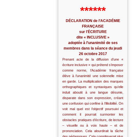
******
DÉCLARATION de l’ACADÉMIE
FRANÇAISE
sur l'ÉCRITURE
dite « INCLUSIVE »
adoptée à l’unanimité de ses
membres dans la séance du jeudi
26 octobre 2017
Prenant acte de la diffusion d’une «
écriture inclusive » qui prétend s’imposer
comme norme, l’Académie française
élève à l’unanimité une solennelle mise
en garde. La multiplication des marques
orthographiques et syntaxiques qu’elle
induit aboutit à une langue désunie,
disparate dans son expression, créant
une confusion qui confine à l’illisibilité. On
voit mal quel est l’objectif poursuivi et
comment il pourrait surmonter les
obstacles pratiques d’écriture, de lecture
– visuelle ou à voix haute – et de
prononciation. Cela alourdirait la tâche
des pédagogues. Cela compliquerait plus