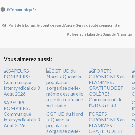
#Communiqués
Port de la burqa : le point de vue d’André Gerin, député communiste
Pologne : le bilan de 20 ans de "transition
Vous aimerez aussi :
SAPEURS-
C
POMPIERS :
I
Communiqué
CGT UD du Nord
FORÊTS
c
intersyndical du 3
:« Quand la
GIRONDINES en
c
Août 2026
population
FLAMMES :
C
s’organise d’elle-
GRATITUDE ET