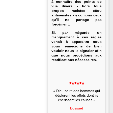
à connaître des points de
vue divers - hors tous
propos racistes et/ou
antisémites - y compris ceux
qu'il ne partage pas
forcément.
Si, par mégarde, un
manquement à ces règles
venait à apparaitre nous
vous remercions de bien
vouloir nous le signaler afin
que nous procédions aux
rectifications nécessaires.
******
« Dieu se rit des hommes qui
déplorent les effets dont ils
chérissent les causes »
Bossuet