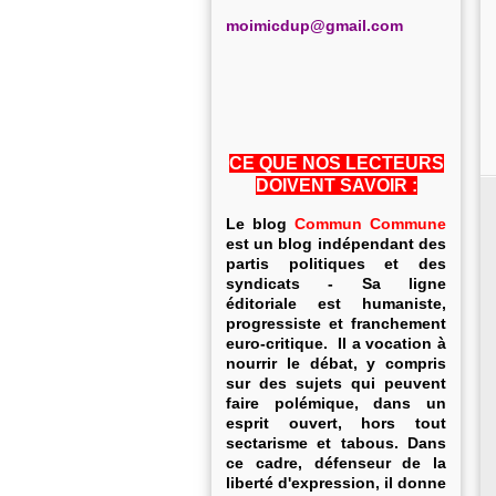
m
oimicdup@gmail.com
CE QUE NOS LECTEURS
DOIVENT SAVOIR :
Le blog
Commun Commune
est un blog indépendant des
partis politiques et des
syndicats - Sa ligne
éditoriale est humaniste,
progressiste et franchement
euro-critique. Il a vocation à
nourrir le débat, y compris
sur des sujets qui peuvent
faire polémique, dans un
esprit ouvert, hors tout
sectarisme et tabous. Dans
ce cadre, défenseur de la
liberté d'expression, il donne