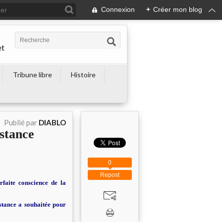
Connexion
+
Créer mon blog
et
Tribune libre
Histoire
Publié par
DIABLO
istance
0
Repost
faite conscience de la
stance a souhaitée pour