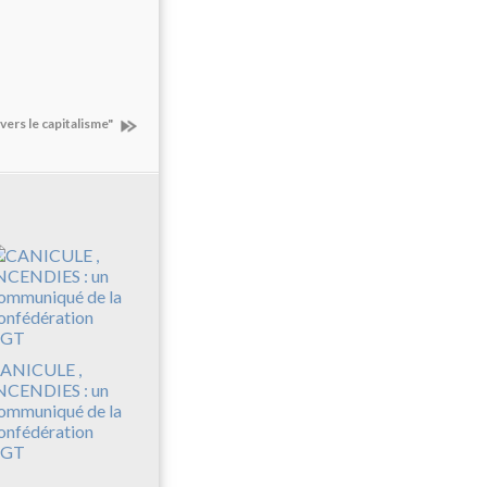
 vers le capitalisme"
ANICULE ,
NCENDIES : un
ommuniqué de la
onfédération
GT