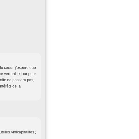
du coeur, j'espère que
e verront le jour pour
roite ne passera pas,
ntérêts de la
téles Anticapitalites )