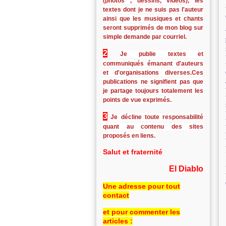
(photos , dessins, vidéos), les
textes dont je ne suis pas l'auteur
ainsi que les musiques et chants
seront supprimés de mon blog sur
simple demande par courriel.
2
Je publie textes et
communiqués émanant d'auteurs
et d'organisations diverses.Ces
publications ne signifient pas que
je partage toujours totalement les
points de vue exprimés.
3
Je décline toute responsabilité
quant au contenu des sites
proposés en liens.
Salut et fraternité
El Diablo
Une adresse pour tout
contact
et pour commenter les
articles :