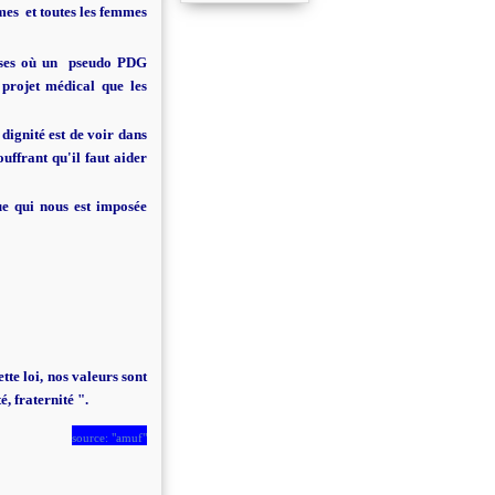
mmes et toutes les femmes
rises où un pseudo PDG
 projet médical que les
 dignité est de voir dans
uffrant qu'il faut aider
que qui nous est imposée
tte loi, nos valeurs sont
é, fraternité ".
source: "amuf"