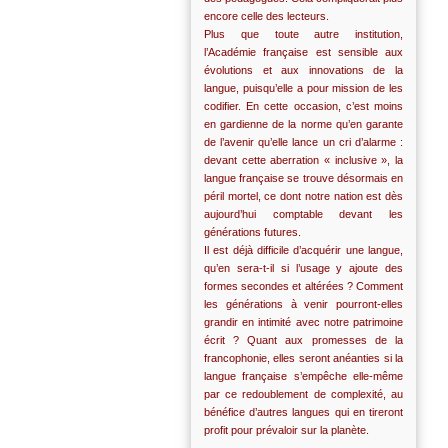
encore celle des lecteurs.
Plus que toute autre institution,
l’Académie française est sensible aux
évolutions et aux innovations de la
langue, puisqu’elle a pour mission de les
codifier. En cette occasion, c’est moins
en gardienne de la norme qu’en garante
de l’avenir qu’elle lance un cri d’alarme :
devant cette aberration « inclusive », la
langue française se trouve désormais en
péril mortel, ce dont notre nation est dès
aujourd’hui comptable devant les
générations futures.
Il est déjà difficile d’acquérir une langue,
qu’en sera-t-il si l’usage y ajoute des
formes secondes et altérées ? Comment
les générations à venir pourront-elles
grandir en intimité avec notre patrimoine
écrit ? Quant aux promesses de la
francophonie, elles seront anéanties si la
langue française s’empêche elle-même
par ce redoublement de complexité, au
bénéfice d’autres langues qui en tireront
profit pour prévaloir sur la planète.