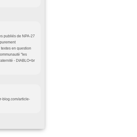
tes publiés de NPA-27
e purement
 textes en question
a communauté "les
fraternité - DIABLO<br
er-blog.com/article-