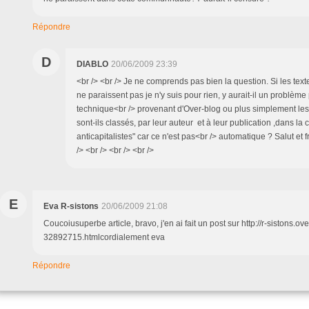
Répondre
D
DIABLO
20/06/2009 23:39
<br /> <br /> Je ne comprends pas bien la question. Si les tex
ne paraissent pas je n'y suis pour rien, y aurait-il un problèm
technique<br /> provenant d'Over-blog ou plus simplement les
sont-ils classés, par leur auteur et à leur publication ,dans l
anticapitalistes" car ce n'est pas<br /> automatique ? Salut et 
/> <br /> <br /> <br />
E
Eva R-sistons
20/06/2009 21:08
Coucoiusuperbe article, bravo, j'en ai fait un post sur http://r-sistons.ov
32892715.htmlcordialement eva
Répondre