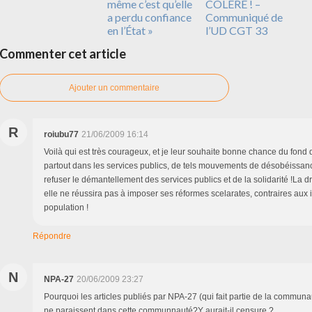
même c’est qu’elle
COLÈRE ! –
a perdu confiance
Communiqué de
en l’État »
l’UD CGT 33
Commenter cet article
Ajouter un commentaire
R
roiubu77
21/06/2009 16:14
Voilà qui est très courageux, et je leur souhaite bonne chance du fond 
partout dans les services publics, de tels mouvements de désobéissanc
refuser le démantellement des services publics et de la solidarité !La d
elle ne réussira pas à imposer ses réformes scelarates, contraires aux i
population !
Répondre
N
NPA-27
20/06/2009 23:27
Pourquoi les articles publiés par NPA-27 (qui fait partie de la communau
ne paraissent dans cette communnauté?Y aurait-il censure ?