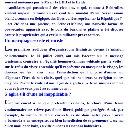
souvent soutenues par le Mrap, la LDH et la Halde.
- candidates qui postulent à des élections, et qui, comme à Echirolles,
veulent imposer le voile en exerçant leur mandat d’élue. Verrons-nous
bientôt, comme en Belgique, des élues voilées représenter la République ?
- cet été dans une piscine, en Seine-et-Marne, une nouvelle forme de
provocation apparaît avec le port du burkini et plainte a été déposée
contre le propriétaire qui a exclu la militante provocatrice.
Un marquage sexiste et raciste
L
es premières auditions d’organisations féministes devant la mission
parlementaire, le 15 juillet 2009, ont mis l’accent sur le message
totalement contraire à l’égalité hommes-femmes véhiculé par le voile ;
sur le refus du vivre ensemble qu’il représente en masquant le visage, les
cheveux ou les mains ; sur l’interdiction qu’il impose d’aimer ou
d’épouser l’être de son choix, quel que soit son sexe, sa religion ou ses
origines. Porter le voile est une façon de signifier : « Je ne suis pas comme
vous et je ne veux pas être comme vous ».
S’agira-t-il d’une loi inapplicable ?
C
ontrairement à ce que prétendent certains, le choix d’une tenue
vestimentaire ne relève pas d’une liberté publique protégée. Ainsi, par
exemple, la notion de tenue correcte existe dans notre pays : arrêt
« bermuda » en entreprise, ou bien interdiction de se promener torse nu,
ou en maillot de bain, en ville ou dans les stations balnéaires.