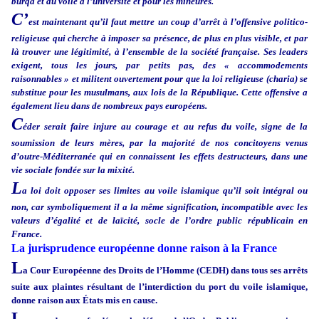
burqa et du voile à l’université et pour les mineures.
C’
est maintenant qu’il faut mettre un coup d’arrêt à l’offensive politico-
religieuse qui cherche à imposer sa présence, de plus en plus visible, et par
là trouver une légitimité, à l’ensemble de la société française. Ses leaders
exigent, tous les jours, par petits pas, des « accommodements
raisonnables » et militent ouvertement pour que la loi religieuse (charia) se
substitue pour les musulmans, aux lois de la République. Cette offensive a
également lieu dans de nombreux pays européens.
C
éder serait faire injure au courage et au refus du voile, signe de la
soumission de leurs mères, par la majorité de nos concitoyens venus
d’outre-Méditerranée qui en connaissent les effets destructeurs, dans une
vie sociale fondée sur la mixité.
L
a loi doit opposer ses limites au voile islamique qu’il soit intégral ou
non, car symboliquement il a la même signification, incompatible avec les
valeurs d’égalité et de laïcité, socle de l’ordre public républicain en
France.
La jurisprudence européenne donne raison à la France
L
a Cour Européenne des Droits de l’Homme (CEDH) dans tous ses arrêts
suite aux plaintes résultant de l’interdiction du port du voile islamique,
donne raison aux États mis en cause.
L