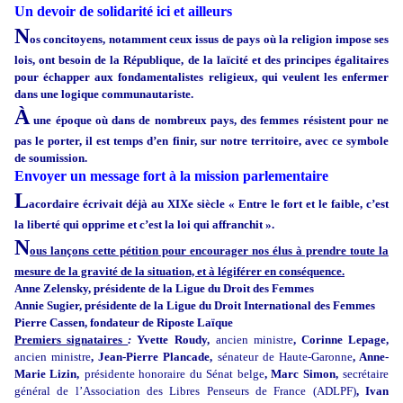
Un devoir de solidarité ici et ailleurs
N
os concitoyens, notamment ceux issus de pays où la religion impose ses
lois, ont besoin de la République, de la laïcité et des principes égalitaires
pour échapper aux fondamentalistes religieux, qui veulent les enfermer
dans une logique communautariste.
À
une époque où dans de nombreux pays, des femmes résistent pour ne
pas le porter, il est temps d’en finir, sur notre territoire, avec ce symbole
de soumission.
Envoyer un message fort à la mission parlementaire
L
acordaire écrivait déjà au XIXe siècle « Entre le fort et le faible, c’est
la liberté qui opprime et c’est la loi qui affranchit ».
N
ous lançons cette pétition pour encourager nos élus à prendre toute la
mesure de la gravité de la situation, et à légiférer en conséquence.
Anne Zelensky, présidente de la Ligue du Droit des Femmes
Annie Sugier, présidente de la Ligue du Droit International des Femmes
Pierre Cassen, fondateur de Riposte Laïque
Premiers signataires
:
Yvette Roudy,
ancien ministre
, Corinne Lepage,
ancien ministre
, Jean-Pierre Plancade,
sénateur de Haute-Garonne
, Anne-
Marie Lizin,
présidente honoraire du Sénat belge
, Marc Simon,
secrétaire
général de l’Association des Libres Penseurs de France (ADLPF)
, Ivan