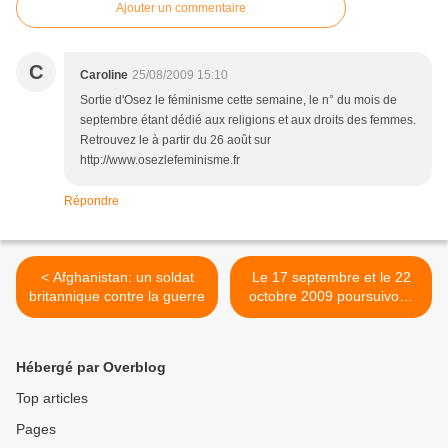
Ajouter un commentaire
C
Caroline
25/08/2009 15:10
Sortie d'Osez le féminisme cette semaine, le n° du mois de
septembre étant dédié aux religions et aux droits des femmes.
Retrouvez le à partir du 26 août sur
http://www.osezlefeminisme.fr
Répondre
< Afghanistan: un soldat
Le 17 septembre et le 22
britannique contre la guerre
octobre 2009 poursuivons
l’action : un appel de la
Fédération Nationale des
Industries Chimiques CGT
Hébergé par Overblog
>
Top articles
Pages