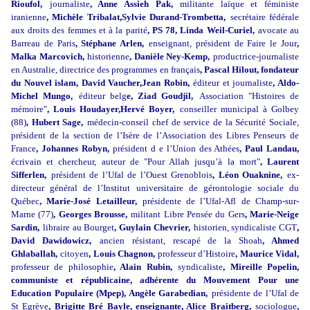
Rioufol,
journaliste
, Anne Assieh Pak,
militante laïque et féministe
iranienne
, Michèle Tribalat,Sylvie Durand-Trombetta,
secrétaire fédérale
aux droits des femmes et à la parité
, PS 78, Linda Weil-Curiel,
avocate au
Barreau de Paris
, Stéphane Arlen,
enseignant, président de Faire le Jour
,
Malka Marcovich,
historienne
, Danièle Ney-Kemp,
productrice-journaliste
en Australie, directrice des programmes en français
, Pascal Hilout, fondateur
du Nouvel islam, David Vaucher,Jean Robin,
éditeur et journaliste
, Aldo-
Michel Mungo,
éditeur belg
e, Ziad Goudjil,
Association "Histoires de
mémoire"
, Louis Houdayer,Hervé Boyer,
conseiller municipal à Golbey
(88)
, Hubert Sage,
médecin-conseil chef de service de la Sécurité Sociale,
président de la section de l’Isère de l’Association des Libres Penseurs de
France
, Johannes Robyn,
président d e l’Union des Athées
, Paul Landau,
écrivain et chercheur, auteur de "Pour Allah jusqu’à la mort"
, Laurent
Sifferlen,
président de l’Ufal de l’Ouest Grenoblois
, Léon Ouaknine,
ex-
directeur général de l’Institut universitaire de gérontologie sociale du
Québec
, Marie-José Letailleur,
présidente de l’Ufal-Afl de Champ-sur-
Marne (77)
, Georges Brousse,
militant Libre Pensée du Gers
, Marie-Neige
Sardin,
libraire au Bourget
, Guylain Chevrier,
historien, syndicaliste CGT
,
David Dawidowicz,
ancien résistant, rescapé de la Shoah
, Ahmed
Ghlaballah,
citoyen
, Louis Chagnon,
professeur d’Histoire
, Maurice Vidal,
professeur de philosophie
, Alain Rubin,
syndicaliste
, Mireille Popelin,
communiste et républicaine, adhérente du Mouvement Pour une
Education Populaire (Mpep), Angèle Garabedian,
présidente de l’Ufal de
St Egrève
, Brigitte Bré Bayle, enseignante, Alice Braitberg,
sociologue
,