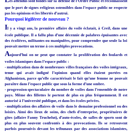
es attendus sont fondés sur la défense de l’Ordre Public et reconnaissent
que le port de signes religieux ostensibles dans l’espace public ne respecte
pas les opinions et les libertés d’autrui.
Pourquoi légiférer de nouveau ?
I
l y a vingt ans, la première affaire du voile éclatait, à Creil, dans une
école publique. Il a fallu plus d’une décennie de palabres épuisantes avec
des écolières, militantes ou manipulées, pour comprendre que seule la loi
pouvait mettre un terme à ces multiples provocations.
A
ujourd’hui on ne peut que constater la prolifération des foulards et
voiles islamiques dans l’espace public :
- multiplication dans de nombreuses villes françaises des voiles intégraux,
tenue qui avait indigné l’opinion quand elles étaient portées en
Afghanistan, parce qu’elle caractérisait le fait qu’une femme ne pouvait
paraître dans l’espace public que sous la forme d’une ombre.
- progression spectaculaire du nombre de voiles dans l’ensemble de notre
pays. Même des fillettes le portent de plus en plus fréquemment. Il est
autorisé à l’université publique, et dans les écoles privées.
- multiplication des affaires de voile dans le domaine professionnel ou des
loisirs. Ainsi des lieux de soins, des chefs d’entreprise, propriétaires de
gîtes (affaire Fanny Truchelut), d’auto-écoles, de salles de sports sont de
plus en plus souvent confrontés à des provocations. Ils se retrouvent
parfois poursuivis devant les tribunaux par des associations islamistes,