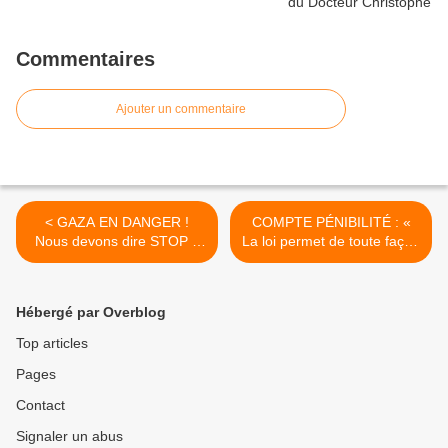
Commentaires
Ajouter un commentaire
< GAZA EN DANGER !
COMPTE PÉNIBILITÉ : «
Nous devons dire STOP à
La loi permet de toute façon
la terreur et aux massacres
de virer ceux qui sont
!
essorés par le travail » >
Hébergé par Overblog
Top articles
Pages
Contact
Signaler un abus