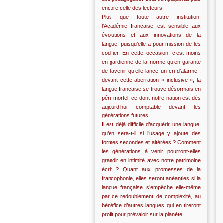
encore celle des lecteurs.
Plus que toute autre institution,
l’Académie française est sensible aux
évolutions et aux innovations de la
langue, puisqu’elle a pour mission de les
codifier. En cette occasion, c’est moins
en gardienne de la norme qu’en garante
de l’avenir qu’elle lance un cri d’alarme :
devant cette aberration « inclusive », la
langue française se trouve désormais en
péril mortel, ce dont notre nation est dès
aujourd’hui comptable devant les
générations futures.
Il est déjà difficile d’acquérir une langue,
qu’en sera-t-il si l’usage y ajoute des
formes secondes et altérées ? Comment
les générations à venir pourront-elles
grandir en intimité avec notre patrimoine
écrit ? Quant aux promesses de la
francophonie, elles seront anéanties si la
langue française s’empêche elle-même
par ce redoublement de complexité, au
bénéfice d’autres langues qui en tireront
profit pour prévaloir sur la planète.