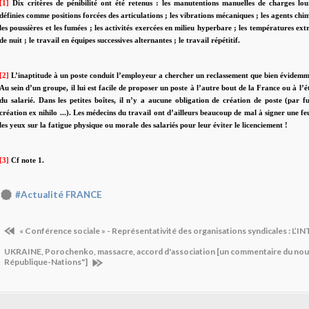
[1]
Dix critères de pénibilité ont été retenus : les manutentions manuelles de charges lour
définies comme positions forcées des articulations ; les vibrations mécaniques ; les agents ch
les poussières et les fumées ; les activités exercées en milieu hyperbare ; les températures extr
de nuit ; le travail en équipes successives alternantes ; le travail répétitif.
[2]
L’inaptitude à un poste conduit l’employeur a chercher un reclassement que bien évidemme
Au sein d’un groupe, il lui est facile de proposer un poste à l’autre bout de la France ou à l’é
du salarié. Dans les petites boîtes, il n’y a aucune obligation de création de poste (par f
création ex nihilo ...). Les médecins du travail ont d’ailleurs beaucoup de mal à signer une fe
les yeux sur la fatigue physique ou morale des salariés pour leur éviter le licenciement !
[3]
Cf note 1.
#Actualité FRANCE
« Conférence sociale » - Représentativité des organisations syndicales : L’I
UKRAINE, Porochenko, massacre, accord d'association [un commentaire du nouve
République-Nations"]