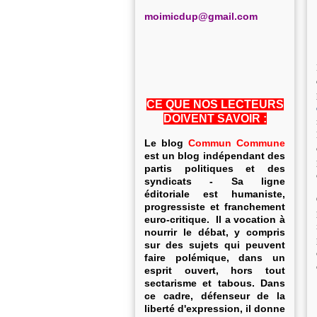
m
oimicdup@gmail.com
CE QUE NOS LECTEURS
DOIVENT SAVOIR :
Le blog
Commun Commune
est un blog indépendant des
partis politiques et des
syndicats - Sa ligne
éditoriale est humaniste,
progressiste et franchement
euro-critique. Il a vocation à
nourrir le débat, y compris
sur des sujets qui peuvent
faire polémique, dans un
esprit ouvert, hors tout
sectarisme et tabous. Dans
ce cadre, défenseur de la
liberté d'expression, il donne