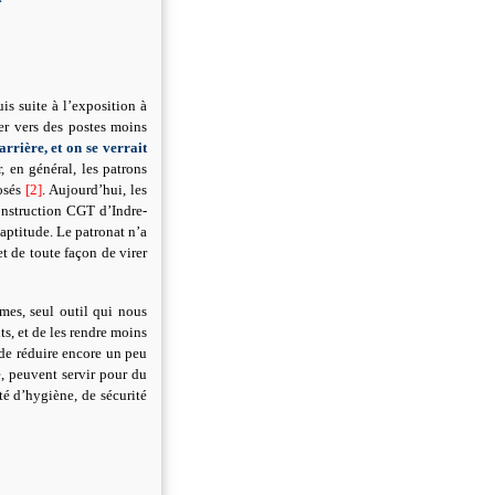
is suite à l’exposition à
er vers des postes moins
arrière, et on se verrait
r, en général, les patrons
posés
[2]
. Aujourd’hui, les
onstruction CGT d’Indre-
naptitude. Le patronat n’a
t de toute façon de virer
mes, seul outil qui nous
ts, et de les rendre moins
 de réduire encore un peu
é, peuvent servir pour du
té d’hygiène, de sécurité