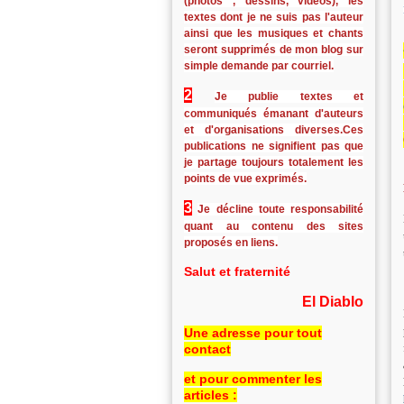
(photos , dessins, vidéos), les
textes dont je ne suis pas l'auteur
ainsi que les musiques et chants
seront supprimés de mon blog sur
simple demande par courriel.
2
Je publie textes et
communiqués émanant d'auteurs
et d'organisations diverses.Ces
publications ne signifient pas que
je partage toujours totalement les
points de vue exprimés.
3
Je décline toute responsabilité
quant au contenu des sites
proposés en liens.
Salut et fraternité
El Diablo
Une adresse pour tout
contact
et pour commenter les
articles :