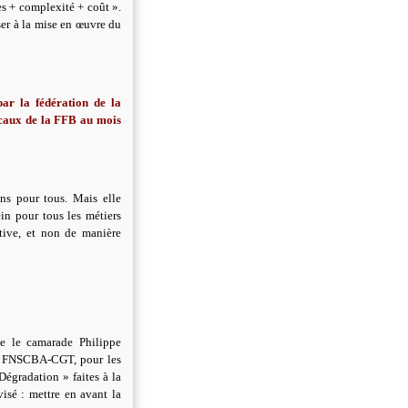
es + complexité + coût ».
ser à la mise en œuvre du
par la fédération de la
ocaux de la FFB au mois
ns pour tous. Mais elle
ein pour tous les métiers
tive, et non de manière
e le camarade Philippe
 la FNSCBA-CGT, pour les
égradation » faites à la
isé : mettre en avant la