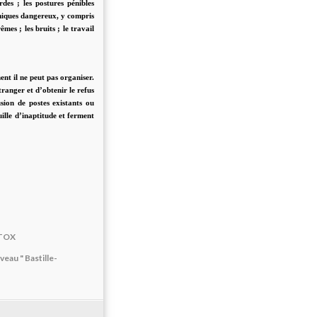
des ; les postures pénibles
imiques dangereux, y compris
êmes ; les bruits ; le travail
nt il ne peut pas organiser.
tranger et d’obtenir le refus
usion de postes existants ou
uille d’inaptitude et ferment
NTOX
au " Bastille-