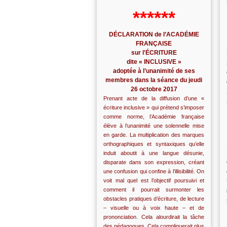
******
DÉCLARATION de l’ACADÉMIE
FRANÇAISE
sur l'ÉCRITURE
dite « INCLUSIVE »
adoptée à l’unanimité de ses
membres dans la séance du jeudi
26 octobre 2017
Prenant acte de la diffusion d’une «
écriture inclusive » qui prétend s’imposer
comme norme, l’Académie française
élève à l’unanimité une solennelle mise
en garde. La multiplication des marques
orthographiques et syntaxiques qu’elle
induit aboutit à une langue désunie,
disparate dans son expression, créant
une confusion qui confine à l’illisibilité. On
voit mal quel est l’objectif poursuivi et
comment il pourrait surmonter les
obstacles pratiques d’écriture, de lecture
– visuelle ou à voix haute – et de
prononciation. Cela alourdirait la tâche
des pédagogues. Cela compliquerait plus