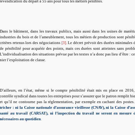
revendication du départ à 55 ans pour tous les métiers pénibles.
Dans le bâtiment, dans les travaux publics, mais aussi dans les usines de matéri
industries du bois et de l’ameublement, tous les métiers de production sont pénible
critères retenus lors des négociations
[3]
. Le décret prévoit des durées minimales 
de pénibilité pour acquérir des points, mais ces durées sont atteintes sans probl
L’individualisation des situations prévue par les textes n’a donc pas lieu d’être : 
nier l’exploitation de classe.
D’ailleurs, en l’état, même si le compte pénibilité était mis en place en 2016,
contrôle syndical dans toutes les entreprises pour s’assurer que le patron remplit bi
et qu’il ne contourne pas la réglementation, par exemple en cachant des postes
tricher : ni la Caisse nationale d’assurance vieillesse (CNAV), ni la Caisse d’as
santé au travail (CARSAT), ni l’inspection du travail ne seront en mesure d’
nécessaires au quotidien
.