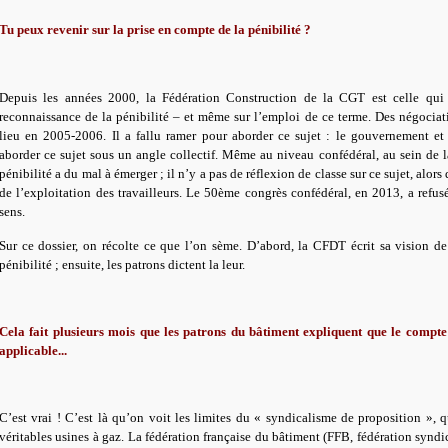
Tu peux revenir sur la prise en compte de la pénibilité ?
Depuis les années 2000, la Fédération Construction de la CGT est celle qui
reconnaissance de la pénibilité – et même sur l’emploi de ce terme. Des négociat
lieu en 2005-2006. Il a fallu ramer pour aborder ce sujet : le gouvernement et
aborder ce sujet sous un angle collectif. Même au niveau confédéral, au sein de l
pénibilité a du mal à émerger ; il n’y a pas de réflexion de classe sur ce sujet, alors
de l’exploitation des travailleurs. Le 50ème congrès confédéral, en 2013, a refu
sens.
Sur ce dossier, on récolte ce que l’on sème. D’abord, la CFDT écrit sa vision de
pénibilité ; ensuite, les patrons dictent la leur.
Cela fait plusieurs mois que les patrons du bâtiment expliquent que le compte 
applicable...
C’est vrai ! C’est là qu’on voit les limites du « syndicalisme de proposition », 
véritables usines à gaz. La fédération française du bâtiment (FFB, fédération syndi