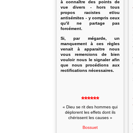
à connaître des points de
vue divers - hors tous
propos racistes et/ou
antisémites - y compris ceux
qu'il ne partage pas
forcément.
Si, par mégarde, un
manquement à ces règles
venait à apparaitre nous
vous remercions de bien
vouloir nous le signaler afin
que nous procédions aux
rectifications nécessaires.
******
« Dieu se rit des hommes qui
déplorent les effets dont ils
chérissent les causes »
Bossuet