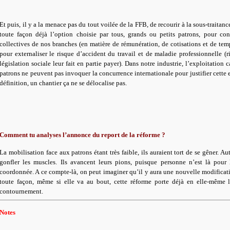
Et puis, il y a la menace pas du tout voilée de la FFB, de recourir à la sous-traitanc
toute façon déjà l’option choisie par tous, grands ou petits patrons, pour co
collectives de nos branches (en matière de rémunération, de cotisations et de temp
pour externaliser le risque d’accident du travail et de maladie professionnelle (
législation sociale leur fait en partie payer). Dans notre industrie, l’exploitation ca
patrons ne peuvent pas invoquer la concurrence internationale pour justifier cette 
définition, un chantier ça ne se délocalise pas.
Comment tu analyses l’annonce du report de la réforme ?
La mobilisation face aux patrons étant très faible, ils auraient tort de se gêner. A
gonfler les muscles. Ils avancent leurs pions, puisque personne n’est là pour 
coordonnée. A ce compte-là, on peut imaginer qu’il y aura une nouvelle modificati
toute façon, même si elle va au bout, cette réforme porte déjà en elle-même l
contournement.
Notes