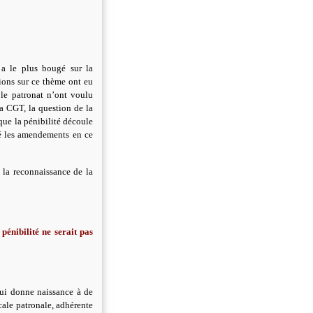
 a le plus bougé sur la
ions sur ce thème ont eu
 le patronat n’ont voulu
a CGT, la question de la
 que la pénibilité découle
sé les amendements en ce
 la reconnaissance de la
pénibilité ne serait pas
qui donne naissance à de
cale patronale, adhérente