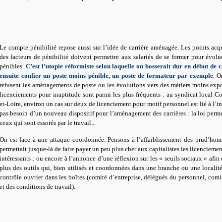
Le compte pénibilité repose aussi sur l’idée de carrière aménagée. Les points acqu
des facteurs de pénibilité doivent permettre aux salariés de se former pour évolu
pénibles.
C’est l’utopie réformiste selon laquelle on bosserait dur en début de c
ensuite confier un poste moins pénible, un poste de formateur par exemple
. O
refusent les aménagements de poste ou les évolutions vers des métiers moins ex
licenciements pour inaptitude sont parmi les plus fréquents : au syndicat local C
et-Loire, environ un cas sur deux de licenciement pour motif personnel est lié à l’i
pas besoin d’un nouveau dispositif pour l’aménagement des carrières : la loi perme
ceux qui sont essorés par le travail...
On est face à une attaque coordonnée. Pensons à l’affaiblissement des prud’hom
permettait jusque-là de faire payer un peu plus cher aux capitalistes les licenciemen
intéressants ; ou encore à l’annonce d’une réflexion sur les « seuils sociaux » afin
plus des outils qui, bien utilisés et coordonnées dans une branche ou une localit
contrôle ouvrier dans les boîtes (comité d’entreprise, délégués du personnel, comi
et des conditions de travail).