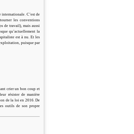
e internationale. C’est de
ntourner les conventions
s de travail), mais aussi
risque qu’actuellement la
pitaliste est à nu. Et les
exploitation, puisque par
utant crier un bon coup et
leur résister de manière
on de la loi en 2016. De
es outils de son propre