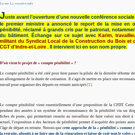
Lu sur La rotative.info
J
uste avant l’ouverture d’une nouvelle conférence sociale 
le premier ministre a annoncé le report de la mise en
pénibilité, réclamé à grands cris par le patronat, notamme
du bâtiment. Échange sur ce sujet avec
Karim, travaill
militant du Syndicat Local de la Construction du Bois et
CGT d'Indre-et-Loire
. Il intervient ici en son nom propre.
D’où vient le projet de « compte pénibilité » ?
Le compte pénibilité a été créé pour faire passer la pilule de la dernière réforme des
un allongement de la durée de cotisation. Il s’agit de mettre en place une reconnais
travail pour organiser des départs en retraite anticipés
[1]
.
Le compte pénibilité vient essentiellement d’une proposition de la CFDT. Cette 
pendant des années à un système de reconnaissance de la pénibilité via un dis
fiches de poste, qui permettrait ensuite au travailleur de faire valoir son droit à 
actuel, l’exposition à des facteurs de pénibilité permet d’acquérir des points au
l’âge de départ en retraite. Notons que
cette approche de la « pénibilité » comme 
la retraite, aboutit à ne faire que de la réparation et laisse de coté tout le volet 