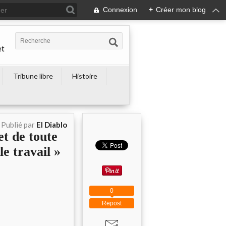
Connexion
+
Créer mon blog
et
Tribune libre
Histoire
Publié par
El Diablo
 de toute
le travail »
0
Repost