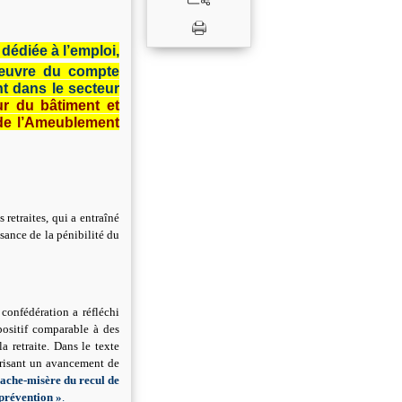
dédiée à l’emploi,
 œuvre du compte
nt dans le secteur
eur du bâtiment et
 de l’Ameublement
 retraites, qui a entraîné
sance de la pénibilité du
confédération a réfléchi
positif comparable à des
la retraite. Dans le texte
torisant un avancement de
cache-misère du recul de
« prévention »
.