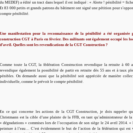
du MEDEF) a édité un tract dans lequel il est indiqué : « Alerte ! pénibilité = fich
Et 83 000 petits et grands patrons du bâtiment ont signé une pétition pour s’oppo
compte pénibilité.
Une manifestation pour la reconnaissance de la pénibilité a été organisée 
construction CGT à Paris en février. Des militants ont également occupé les l
d’avril. Quelles sont les revendications de la CGT Construction ?
Comme toute la CGT, la fédération Construction revendique la retraite à 60 a
revendique également la possibilité de partir en retraite dès 55 ans et à taux pl
pénibles. On demande aussi que la pénibilité soit appréciée de manière collec
individuelle, comme le prévoit le compte pénibilité.
En ce qui concerne les actions de la CGT Construction, je dois rappeler qu
Christmann est la cible d’une plainte de la FFB, en tant qu’administrateur de
« dégradations » commises lors de l’occupation de son siège le 24 avril 2014. « D
peinture à l’eau… C’est évidemment le but de l’action de la fédération qui est v