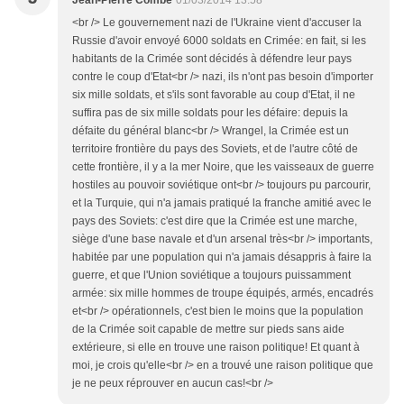
Jean-Pierre Combe
01/03/2014 13:58
<br /> Le gouvernement nazi de l'Ukraine vient d'accuser la
Russie d'avoir envoyé 6000 soldats en Crimée: en fait, si les
habitants de la Crimée sont décidés à défendre leur pays
contre le coup d'Etat<br /> nazi, ils n'ont pas besoin d'importer
six mille soldats, et s'ils sont favorable au coup d'Etat, il ne
suffira pas de six mille soldats pour les défaire: depuis la
défaite du général blanc<br /> Wrangel, la Crimée est un
territoire frontière du pays des Soviets, et de l'autre côté de
cette frontière, il y a la mer Noire, que les vaisseaux de guerre
hostiles au pouvoir soviétique ont<br /> toujours pu parcourir,
et la Turquie, qui n'a jamais pratiqué la franche amitié avec le
pays des Soviets: c'est dire que la Crimée est une marche,
siège d'une base navale et d'un arsenal très<br /> importants,
habitée par une population qui n'a jamais désappris à faire la
guerre, et que l'Union soviétique a toujours puissamment
armée: six mille hommes de troupe équipés, armés, encadrés
et<br /> opérationnels, c'est bien le moins que la population
de la Crimée soit capable de mettre sur pieds sans aide
extérieure, si elle en trouve une raison politique! Et quant à
moi, je crois qu'elle<br /> en a trouvé une raison politique que
je ne peux réprouver en aucun cas!<br />