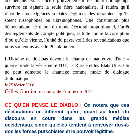
occidentale. Mais aucun gouvernement ne pourra longtemps
survivre en agitant la seule fibre nationaliste, il faudra qu’il
réponde aux exigences sociales légitimes des ukrainiens qu’ils
soient russophones ou ukrainophones. Une constitution plus
démocratique, le retour du mode électoral proportionnel, l’arrêt
des règlements de compte politiques, la lutte contre la corruption
d’où qu’elle vienne, l’unité du pays, voilà des revendications que
nous soutenons avec le PC ukrainien.
L'Ukraine ne doit pas devenir le champ de manœuvre d'une «
guerre froide larvée » entre l'UE, la Russie et les États Unis. On
ne peut admettre le chantage comme mode de dialogue
diplomatique.
le 25 février 2014
Gilles Garnier
, responsable Europe du PCF
----
CE QU’EN PENSE LE DIABLO :
On notera que ces
déclarations ne diffèrent guère, quant au fond, du
discours en cours dans les grands médias
occidentaux sinon qu'elles
tendent à renvoyer dos-à-
dos les forces putschistes et le pouvoir légitime.