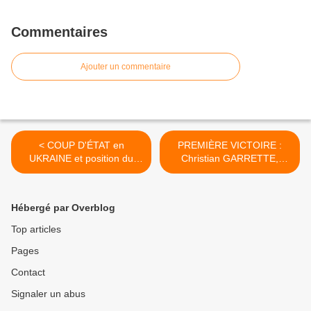
Commentaires
Ajouter un commentaire
< COUP D'ÉTAT en
PREMIÈRE VICTOIRE :
UKRAINE et position du
Christian GARRETTE,
PCF
syndicaliste menacé de
licenciement par la Poste,
reprend le travail lundi 3
Hébergé par Overblog
mars2014 ! >
Top articles
Pages
Contact
Signaler un abus