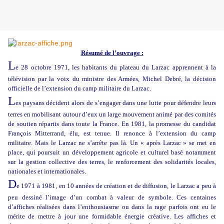
Résumé de l’ouvrage :
L
e 28 octobre 1971, les habitants du plateau du Larzac apprennent à la
télévision par la voix du ministre des Armées, Michel Debré, la décision
officielle de l’extension du camp militaire du Larzac.
L
es paysans décident alors de s’engager dans une lutte pour défendre leurs
terres en mobilisant autour d’eux un large mouvement animé par des comités
de soutien répartis dans toute la France. En 1981, la promesse du candidat
François Mitterrand, élu, est tenue. Il renonce à l’extension du camp
militaire. Mais le Larzac ne s’arrête pas là. Un « après Larzac » se met en
place, qui poursuit un développement agricole et culturel basé notamment
sur la gestion collective des terres, le renforcement des solidarités locales,
nationales et internationales.
D
e 1971 à 1981, en 10 années de création et de diffusion, le Larzac a peu à
peu dessiné l’image d’un combat à valeur de symbole. Ces centaines
d’affiches réalisées dans l’enthousiasme ou dans la rage parfois ont eu le
mérite de mettre à jour une formidable énergie créative. Les affiches et