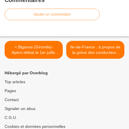
Commentaires
Ajouter un commentaire
< Biganos (Gironde)-
Ile-de-France : à propos de
Apéro-débat le 1er juillet
la grève des conducteurs
2011: "Agriculture et
du RER le 21 juin 2011 >
alimentation " avec Gérard
Le Puill
Hébergé par Overblog
Top articles
Pages
Contact
Signaler un abus
C.G.U.
Cookies et données personnelles