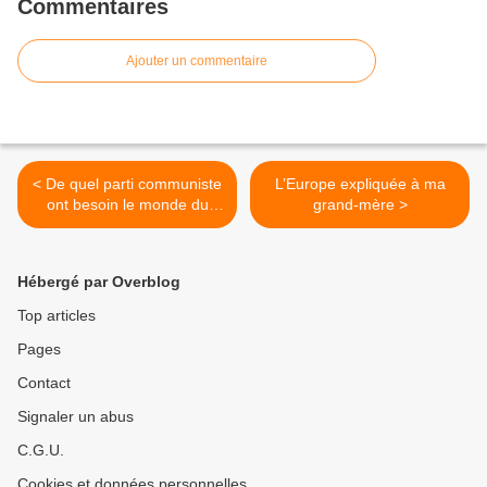
Commentaires
Ajouter un commentaire
< De quel parti communiste
L’Europe expliquée à ma
ont besoin le monde du
grand-mère >
travail et le peuple de
France en 2010 ?: débat à
Villeneuve d’Ascq (Nord) le
Hébergé par Overblog
samedi 4 décembre 2010
Top articles
Pages
Contact
Signaler un abus
C.G.U.
Cookies et données personnelles