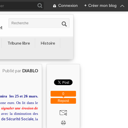
Connexion
+
Créer mon blog
et
Tribune libre
Histoire
Publié par
DIABLO
0
nira les 25 et 26 mars.
Repost
one euro. On lit dans le
 signaler une érosion de
 avec la diminution des
 de Sécurité Sociale
, la