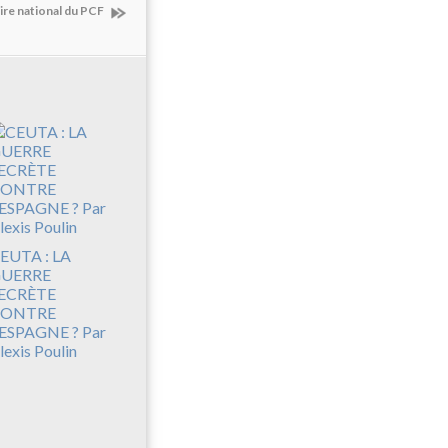
ire national du PCF
EUTA : LA
UERRE
ECRÈTE
CONTRE
’ESPAGNE ? Par
lexis Poulin