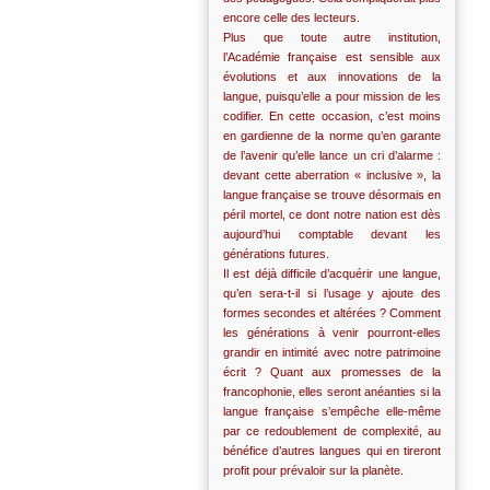
encore celle des lecteurs.
Plus que toute autre institution,
l’Académie française est sensible aux
évolutions et aux innovations de la
langue, puisqu’elle a pour mission de les
codifier. En cette occasion, c’est moins
en gardienne de la norme qu’en garante
de l’avenir qu’elle lance un cri d’alarme :
devant cette aberration « inclusive », la
langue française se trouve désormais en
péril mortel, ce dont notre nation est dès
aujourd’hui comptable devant les
générations futures.
Il est déjà difficile d’acquérir une langue,
qu’en sera-t-il si l’usage y ajoute des
formes secondes et altérées ? Comment
les générations à venir pourront-elles
grandir en intimité avec notre patrimoine
écrit ? Quant aux promesses de la
francophonie, elles seront anéanties si la
langue française s’empêche elle-même
par ce redoublement de complexité, au
bénéfice d’autres langues qui en tireront
profit pour prévaloir sur la planète.