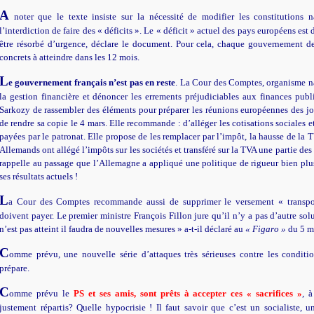
A
noter que le texte insiste sur la nécessité de modifier les constitutions n
l’interdiction de faire des « déficits ». Le « déficit » actuel des pays européens est 
être résorbé d’urgence, déclare le document. Pour cela, chaque gouvernement dev
concrets à atteindre dans les 12 mois.
L
e gouvernement français n’est pas en reste
. La Cour des Comptes, organisme na
la gestion financière et dénoncer les errements préjudiciables aux finances publ
Sarkozy de rassembler des éléments pour préparer les réunions européennes des jou
de rendre sa copie le 4 mars. Elle recommande : d’alléger les cotisations sociales et 
payées par le patronat. Elle propose de les remplacer par l’impôt, la hausse de la T
Allemands ont allégé l’impôts sur les sociétés et transféré sur la TVA une partie des 
rappelle au passage que l’Allemagne a appliqué une politique de rigueur bien plus
ses résultats actuels !
L
a Cour des Comptes recommande aussi de supprimer le versement « transpor
doivent payer. Le premier ministre François Fillon jure qu’il n’y a pas d’autre solu
n’est pas atteint il faudra de nouvelles mesures » a-t-il déclaré au
« Figaro »
du 5 m
C
omme prévu, une nouvelle série d’attaques très sérieuses contre les conditi
prépare.
C
omme prévu le
PS et ses amis, sont prêts à accepter ces « sacrifices »
, à
justement répartis? Quelle hypocrisie ! Il faut savoir que c’est un socialiste, 