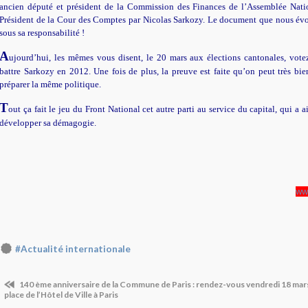
ancien député et président de la Commission des Finances de l’Assemblée Nat
Président de la Cour des Comptes par Nicolas Sarkozy. Le document que nous év
sous sa responsabilité !
A
ujourd’hui, les mêmes vous disent, le 20 mars aux élections cantonales, vot
battre Sarkozy en 2012. Une fois de plus, la preuve est faite qu’on peut très bie
préparer la même politique.
T
out ça fait le jeu du Front National cet autre parti au service du capital, qui a a
développer sa démagogie.
ww
#Actualité internationale
140 ème anniversaire de la Commune de Paris : rendez-vous vendredi 18 mar
place de l’Hôtel de Ville à Paris