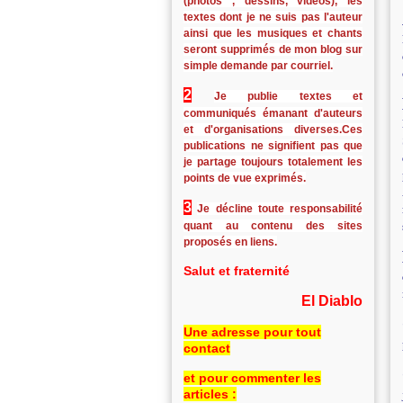
(photos , dessins, vidéos), les
textes dont je ne suis pas l'auteur
ainsi que les musiques et chants
seront supprimés de mon blog sur
simple demande par courriel.
2
Je publie textes et
communiqués émanant d'auteurs
et d'organisations diverses.Ces
publications ne signifient pas que
je partage toujours totalement les
points de vue exprimés.
3
Je décline toute responsabilité
quant au contenu des sites
proposés en liens.
Salut et fraternité
El Diablo
Une adresse pour tout
contact
et pour commenter les
articles :