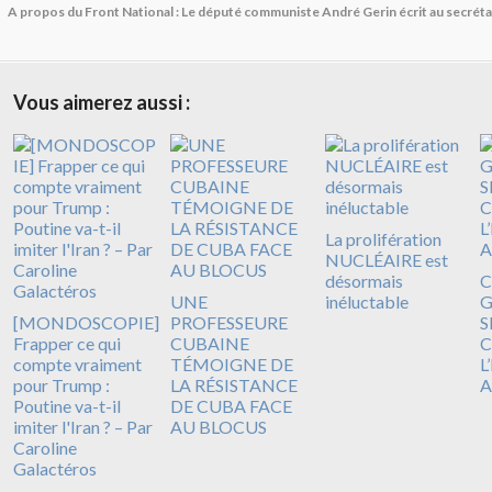
A propos du Front National : Le député communiste André Gerin écrit au secréta
Vous aimerez aussi :
La prolifération
NUCLÉAIRE est
désormais
C
UNE
inéluctable
G
[MONDOSCOPIE]
PROFESSEURE
S
Frapper ce qui
CUBAINE
compte vraiment
TÉMOIGNE DE
L
pour Trump :
LA RÉSISTANCE
A
Poutine va-t-il
DE CUBA FACE
imiter l'Iran ? – Par
AU BLOCUS
Caroline
Galactéros