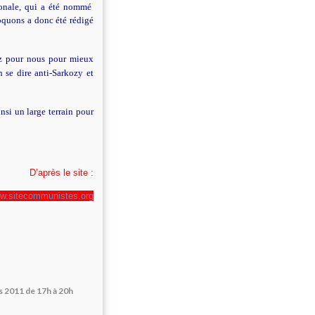
ionale, qui a été nommé
oquons a donc été rédigé
ez pour nous pour mieux
n se dire anti-Sarkozy et
insi un large terrain pour
D’après le site :
w.sitecommunistes.org
s 2011 de 17h à 20h