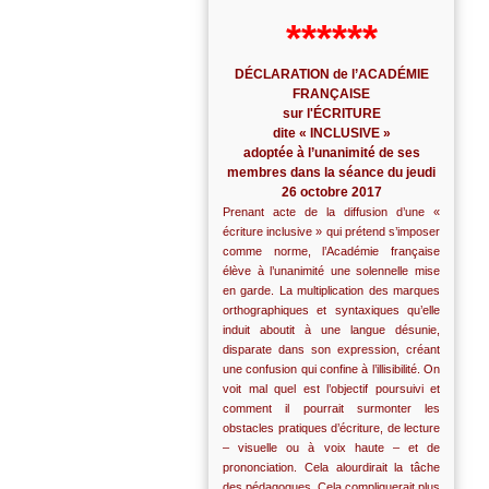
******
DÉCLARATION de l’ACADÉMIE
FRANÇAISE
sur l'ÉCRITURE
dite « INCLUSIVE »
adoptée à l’unanimité de ses
membres dans la séance du jeudi
26 octobre 2017
Prenant acte de la diffusion d’une «
écriture inclusive » qui prétend s’imposer
comme norme, l’Académie française
élève à l’unanimité une solennelle mise
en garde. La multiplication des marques
orthographiques et syntaxiques qu’elle
induit aboutit à une langue désunie,
disparate dans son expression, créant
une confusion qui confine à l’illisibilité. On
voit mal quel est l’objectif poursuivi et
comment il pourrait surmonter les
obstacles pratiques d’écriture, de lecture
– visuelle ou à voix haute – et de
prononciation. Cela alourdirait la tâche
des pédagogues. Cela compliquerait plus