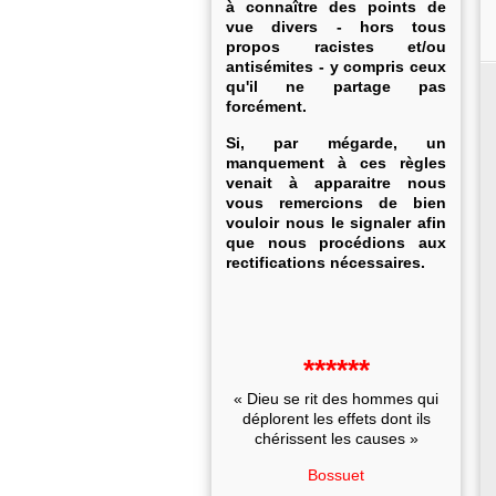
à connaître des points de
vue divers - hors tous
propos racistes et/ou
antisémites - y compris ceux
qu'il ne partage pas
forcément.
Si, par mégarde, un
manquement à ces règles
venait à apparaitre nous
vous remercions de bien
vouloir nous le signaler afin
que nous procédions aux
rectifications nécessaires.
******
« Dieu se rit des hommes qui
déplorent les effets dont ils
chérissent les causes »
Bossuet