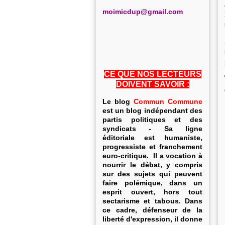
m
oimicdup@gmail.com
CE QUE NOS LECTEURS
DOIVENT SAVOIR :
Le blog
Commun Commune
est un blog indépendant des
partis politiques et des
syndicats - Sa ligne
éditoriale est humaniste,
progressiste et franchement
euro-critique. Il a vocation à
nourrir le débat, y compris
sur des sujets qui peuvent
faire polémique, dans un
esprit ouvert, hors tout
sectarisme et tabous. Dans
ce cadre, défenseur de la
liberté d'expression, il donne