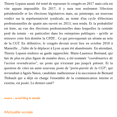
Thierry Lepaon aurait été tenté de repousser le congrès en 2017 mais cela est
vite apparu impossible. En 2017, il y aura non seulement l'élection
présidentielle et les élections législatives mais, au printemps, un nouveau
verdict sur la représentativité syndicale, au terme d'un cycle d'élections
professionnelles de quatre ans ouvert en 2013, sera rendu. Et la probabilité
est forte, au vue des élections professionnelles dans lesquelles la centrale
perd du terrain - en particulier dans les entreprises publiques - qu'elle se
retrouve cette fois derrière la CFDT... Ce qui provoquerait un séisme au sein
de la CGT. En définitive, le congrès devrait avoir lieu en octobre 2016 à
Marseille..., l'idée de le déplacer à Lyon ayant été abandonnée. En attendant,
Thierry Lepaon renforce sa garde rapprochée. Marie-Laurence Bertrand, qui
fait de plus en plus figure de numéro deux, a été nommée
"coordinatrice de
l'action revendicative
", un poste qui n'existait pas jusqu'à présent. Et la
question de créer un autre nouveau poste de "
porte-parole de la CGT
", qui
reviendrait à Agnès Naton, candidate malheureuse à la succession de Bernard
Thibault qui a déjà en charge l'ensemble de la communication interne et
externe, est posée. Le dernier carré?
source : social blog le monde
#Actualité sociale