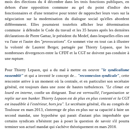
mois des élections du 4 décembre dans les trois fonctions publiques, en
dehors d'une opposition commune au gel du point d'indice des
fonctionnaires et d'une tentative pour tenter de rapprocher leurs vues sur la
négociation sur la modernisation du dialogue social qu'elles abordent
différemment. Elles pourraient toutefois afficher leur détermination
commune à défendre le Code du travail et les 35 heures après les dernières
déclarations de Pierre Gattaz, le président du Medef, dans lesquelles elles ont
vu l'une et l'autre des "
provocations
". Ce sommet vise en tout cas à illustrer
la volonté de Laurent Berger, partagée par Thierry Lepaon, que les
nombreuses divergences entre la CFDT et la CGT ne doivent pas conduire à
une rupture.
Pour Thierry Lepaon, qui a du mal à mettre en oeuvre
"
le syndicalisme
rassemblé"
et qui a inventé le concept de...
"reconnexion syndicale
"
, cette
rencontre arrive à un moment où la centrale, et en particulier son secrétaire
général, est toujours dans une zone de hautes turbulences. "
Le climat est
lourd en interne
, confie un dirigeant.
Tout est verrouillé, l'organisation se
replie sur son bunker. Thierry Lepaon est de plus en plus contesté et la
CGT
est inaudible à l'extérieur, hors jeu"
. Le secrétaire général, élu au congrès de
Toulouse en mars 2013, s'interroge de plus en plus sur sa capacité à faire un
second mandat, une hypothèse qui parait d'autant plus improbable que
certains syndicats n'hésitent pas à poser la question de savoir s'il pourra
terminer son actuel mandat qui s'achève théoriquement en mars 2016.