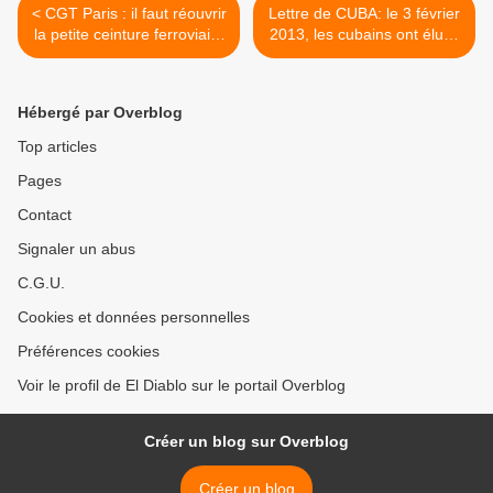
< CGT Paris : il faut réouvrir
Lettre de CUBA: le 3 février
la petite ceinture ferroviaire
2013, les cubains ont élu le
à Paris !
Parlement et les
Assemblées Provinciales du
pouvoir populaire >
Hébergé par Overblog
Top articles
Pages
Contact
Signaler un abus
C.G.U.
Cookies et données personnelles
Préférences cookies
Voir le profil de El Diablo sur le portail Overblog
Créer un blog sur Overblog
Créer un blog