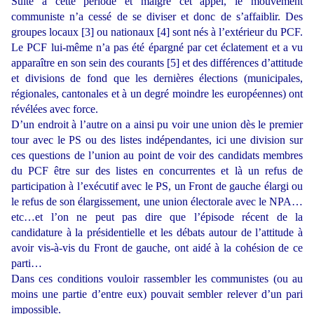
Suite à cette période et malgré cet appel, le mouvement
communiste n’a cessé de se diviser et donc de s’affaiblir. Des
groupes locaux [3] ou nationaux [4] sont nés à l’extérieur du PCF.
Le PCF lui-même n’a pas été épargné par cet éclatement et a vu
apparaître en son sein des courants [5] et des différences d’attitude
et divisions de fond que les dernières élections (municipales,
régionales, cantonales et à un degré moindre les européennes) ont
révélées avec force.
D’un endroit à l’autre on a ainsi pu voir une union dès le premier
tour avec le PS ou des listes indépendantes, ici une division sur
ces questions de l’union au point de voir des candidats membres
du PCF être sur des listes en concurrentes et là un refus de
participation à l’exécutif avec le PS, un Front de gauche élargi ou
le refus de son élargissement, une union électorale avec le NPA…
etc…et l’on ne peut pas dire que l’épisode récent de la
candidature à la présidentielle et les débats autour de l’attitude à
avoir vis-à-vis du Front de gauche, ont aidé à la cohésion de ce
parti…
Dans ces conditions vouloir rassembler les communistes (ou au
moins une partie d’entre eux) pouvait sembler relever d’un pari
impossible.