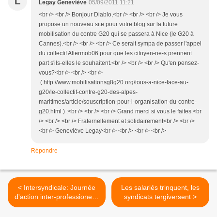
L
Legay Geneviève
05/09/2011 11:21
<br /> <br /> Bonjour Diablo,<br /> <br /> <br /> Je vous
propose un nouveau site pour votre blog sur la future
mobilisation du contre G20 qui se passera à Nice (le G20 à
Cannes).<br /> <br /> <br /> Ce serait sympa de passer l'appel
du collectif Altermob06 pour que les citoyen-ne-s prennent
part s'ils-elles le souhaitent.<br /> <br /> <br /> Qu'en pensez-
vous?<br /> <br /> <br />
( http://www.mobilisationsg8g20.org/tous-a-nice-face-au-
g20/le-collectif-contre-g20-des-alpes-
maritimes/article/souscription-pour-l-organisation-du-contre-
g20.html ) :<br /> <br /> <br /> Grand merci si vous le faites.<br
/> <br /> <br /> Fraternellement et solidairement<br /> <br />
<br /> Geneviève Legay<br /> <br /> <br /> <br />
Répondre
< Intersyndicale: Journée
Les salariés trinquent, les
d'action inter-professionelle
syndicats tergiversent >
le 11 octobre 2011