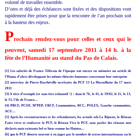
volonté de travailler ensemble.
D’ores et déjà des échéances sont fixées et des dispositions vont
rapidement être prises pour que la rencontre de l’an prochain soit
à la hauteur des enjeux.
P
rochain rendez-vous pour celles et ceux qui le
peuvent, samedi 17 septembre 2011 à 14 h. à la
fête de l’Humanité au stand du Pas de Calais.
[1] Les salariés de France Télécom de l’époque ont encore en mémoire un article de
l’Huma d’alors développant les mêmes théories fumeuses concernant leur entreprise
[2] interview de Pierre Darrhéville secrétaire du PCF 13 La Marseillaise du 17 mars
2011
[3] A titre d’exemple (et sans être exhaustif !) : dans le 76, le 41, le 59/62, le 11, le 13,
le 33, l’ile de France…
[4] PRCF, PCOF, M’PEP, URCF, Communistes, RCC, POLEX, Gauche communiste,
ACU…
[5] Après les reconstructeurs et les refondateurs, les actuels tels La Riposte, le Réseau
Faire vivre et renforcer le PCF, le Réseau Vive le PCF, sans parler des réseaux non
déclarés mais existants bel et bien comme les Huistes…
[6] que le PCF déserte souvent à en juger par le nombre de textes internationaux ou le