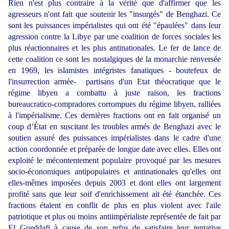
Rien n'est plus contraire à la vérité que d'affirmer que les
agresseurs n'ont fait que soutenir les "insurgés" de Benghazi. Ce
sont les puissances impérialistes qui ont été "épaulées" dans leur
agression contre la Libye par une coalition de forces sociales les
plus réactionnaires et les plus antinationales. Le fer de lance de
cette coalition ce sont les nostalgiques de la monarchie renversée
en 1969, les islamistes intégristes fanatiques - boutefeux de
l'insurrection armée- partisans d'un Etat théocratique que le
régime libyen a combattu à juste raison, les fractions
bureaucratico-compradores corrompues du régime libyen, ralliées
à l'impérialisme. Ces dernières fractions ont en fait organisé un
coup d’État en suscitant les troubles armés de Benghazi avec le
soutien assuré des puissances impérialistes dans le cadre d'une
action coordonnée et préparée de longue date avec elles. Elles ont
exploité le mécontentement populaire provoqué par les mesures
socio-économiques antipopulaires et antinationales qu'elles ont
elles-mêmes imposées depuis 2003 et dont elles ont largement
profité sans que leur soif d'enrichissement ait été étanchée. Ces
fractions étaient en conflit de plus en plus violent avec l'aile
patriotique et plus ou moins antiimpérialiste représentée de fait par
El Gueddafi à cause de son refus de satisfaire leur tentative