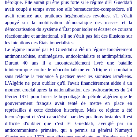
héroïque. Elle aurait pu être plus forte si le régime d'El Gueddafi
avait coupé à temps avec son aile bureaucratico-compradore, s'il
avait renoncé aux pratiques hégémonistes révolues, s'il s'était
appuyé sur la mobilisation démocratique des masses et la
démocratisation du système d’État pour isoler et écarter ce courant
réactionnaire et antinational, s'il ne s'était pas fait des illusions sur
les intentions des États impérialistes.
Le régime incarné par El Gueddafi a été un régime foncièrement
antimonarchiste, antiintégriste, anticolonialiste et antiimpérialiste.
Durant 40 ans il a incontestablement livré une bataille
ininterrompue contre le néocolonialisme en Afrique et combattu
sans relâche la tendance à pactiser avec les sionistes israéliens.
L'Algérie ne peut oublier qu'il l'avait financièrement aidée à un
moment crucial après la nationalisation des hydrocarbures du 24
février 1971 pour briser le boycottage du pétrole algérien que le
gouvernement français avait tenté de mettre en place en
représailles à cette décision historique. Mais ce régime a été
inconséquent et s'est caractérisé par des positions instables.Il est
difficile d'oublier que c'est El Gueddafi, aveuglé par un
anticommunisme primaire, qui a permis au général Numeyri
d'instaurer en 1970 une dictature sanglante au Soudan en lui