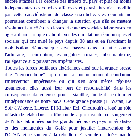
encore attachés à la défense des intérêts du pays et plus ou moins
indépendantes des couches affairistes et parasitaires n'en modifie
pas cette caractéristique de classe essentielle. Ces courants ne
pourraient contribuer à changer la situation que s'ils se mettent
résolument du côté des classes et couches sociales laborieuses en
agissant pour rompre d'abord avec les orientations économiques et
sociales qui ont miné le pays depuis 30 ans et en favorisant la
mobilisation démocratique des masses dans la lutte contre
l'arbitraire, la corruption, les inégalités sociales, l'obscurantisme,
l'allégeance aux puissances impérialistes.
Toutes les forces politiques algériennes ainsi que la grande presse
dite "démocratique", qui n'ont à aucun moment condamné
l'intervention impérialiste ou qui s'en sont même réjouies
assumeront elles aussi leur part de responsabilité dans les
conséquences dangereuses pour la stabilité, l'unité du territoire et
l'indépendance de notre pays. Cette grande presse (El Watan, Le
Soir d'Algérie, Liberté, El Khabar, Ech Chourouk) a joué un rôle
néfaste de relais dans la diffusion de la propagande mensongère et
de l'intox fabriquées par les grands médias des pays impérialistes
et des monarchies du Golfe pour justifier l'intervention de
l'OTAN et le soutien à la rébellion. Ensemble et aidées par le