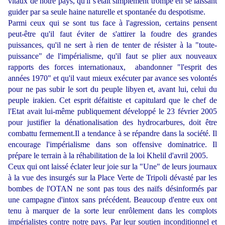
vitaux de notre pays, qu'il s'était simplement trompé en se laissant
guider par sa seule haine naturelle et spontanée du despotisme.
Parmi ceux qui se sont tus face à l'agression, certains pensent
peut-être qu'il faut éviter de s'attirer la foudre des grandes
puissances, qu'il ne sert à rien de tenter de résister à la "toute-
puissance" de l'impérialisme, qu'il faut se plier aux nouveaux
rapports des forces internationaux, abandonner "l'esprit des
années 1970" et qu'il vaut mieux exécuter par avance ses volontés
pour ne pas subir le sort du peuple libyen et, avant lui, celui du
peuple irakien. Cet esprit défaitiste et capitulard que le chef de
l'Etat avait lui-même publiquement développé le 23 février 2005
pour justifier la dénationalisation des hydrocarbures, doit être
combattu fermement.Il a tendance à se répandre dans la société. Il
encourage l'impérialisme dans son offensive dominatrice. Il
prépare le terrain à la réhabilitation de la loi Khelil d'avril 2005.
Ceux qui ont laissé éclater leur joie sur la "Une" de leurs journaux
à la vue des insurgés sur la Place Verte de Tripoli dévasté par les
bombes de l'OTAN ne sont pas tous des naïfs désinformés par
une campagne d'intox sans précédent. Beaucoup d'entre eux ont
tenu à marquer de la sorte leur enrôlement dans les complots
impérialistes contre notre pays. Par leur soutien inconditionnel et