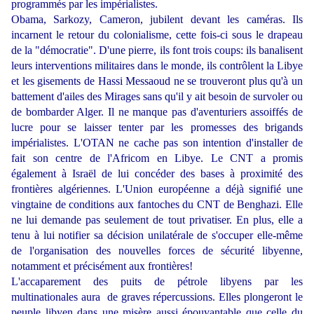
programmés par les impérialistes.
Obama, Sarkozy, Cameron, jubilent devant les caméras. Ils
incarnent le retour du colonialisme, cette fois-ci sous le drapeau
de la "démocratie". D'une pierre, ils font trois coups: ils banalisent
leurs interventions militaires dans le monde, ils contrôlent la Libye
et les gisements de Hassi Messaoud ne se trouveront plus qu'à un
battement d'ailes des Mirages sans qu'il y ait besoin de survoler ou
de bombarder Alger. Il ne manque pas d'aventuriers assoiffés de
lucre pour se laisser tenter par les promesses des brigands
impérialistes. L'OTAN ne cache pas son intention d'installer de
fait son centre de l'Africom en Libye. Le CNT a promis
également à Israël de lui concéder des bases à proximité des
frontières algériennes. L'Union européenne a déjà signifié une
vingtaine de conditions aux fantoches du CNT de Benghazi. Elle
ne lui demande pas seulement de tout privatiser. En plus, elle a
tenu à lui notifier sa décision unilatérale de s'occuper elle-même
de l'organisation des nouvelles forces de sécurité libyenne,
notamment et précisément aux frontières!
L'accaparement des puits de pétrole libyens par les
multinationales aura de graves répercussions. Elles plongeront le
peuple libyen dans une misère aussi épouvantable que celle du