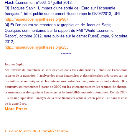
Flash-Économie , n°508, 17 juillet 2012.
[3] Jacques Sapir, “L’impact d’une sortie de l’Euro sur l’économie
française”, billet publié sur le carnet Russeurope le 05/03/2013, URL :
http://russeurope.hypotheses.org/987
[4] Et l’on pourra se reporter aux graphiques de Jacques Sapir,
Quelques commentaires sur le rapport du FMI “World Economic
Report”, octobre 2012, note publiée sur le carnet RussEurope, 9 octobre
2012,
http://russeurope.hypotheses.org/253
-------
Jacques Sapir:
Ses travaux de chercheur se sont orientés dans trois dimensions, l’étude de l’économie
russe et de la transition, l’analyse des crises financières et des recherches théoriques sur les
institutions économiques et les interactions entre les comportements individuels. Il a
poursuivi ses recherches à partir de 2000 sur les interactions entre les régimes de change,
la structuration des systèmes financiers et les instabilités macroéconomiques. Depuis 2007
il s’est impliqué dans l’analyse de la crise financière actuelle, et en particulier dans la crise
de la zone Euro.
More Posts
Lu sur le site du Comité Valmy