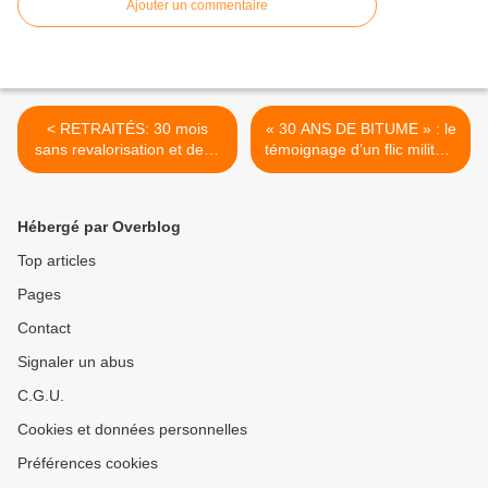
Ajouter un commentaire
< RETRAITÉS: 30 mois
« 30 ANS DE BITUME » : le
sans revalorisation et deux
témoignage d’un flic militant
millions de nouveaux
CGT et du parti
imposés ! [CGT]
communiste [vidéo] >
Hébergé par Overblog
Top articles
Pages
Contact
Signaler un abus
C.G.U.
Cookies et données personnelles
Préférences cookies