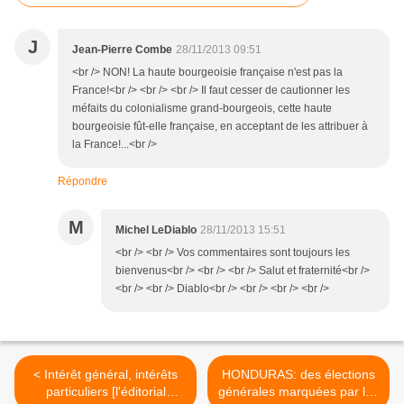
J
Jean-Pierre Combe
28/11/2013 09:51
<br /> NON! La haute bourgeoisie française n'est pas la
France!<br /> <br /> <br /> Il faut cesser de cautionner les
méfaits du colonialisme grand-bourgeois, cette haute
bourgeoisie fût-elle française, en acceptant de les attribuer à
la France!...<br />
Répondre
M
Michel LeDiablo
28/11/2013 15:51
<br /> <br /> Vos commentaires sont toujours les
bienvenus<br /> <br /> <br /> Salut et fraternité<br />
<br /> <br /> Diablo<br /> <br /> <br /> <br />
< Intérêt général, intérêts
HONDURAS: des élections
particuliers [l'éditorial
générales marquées par les