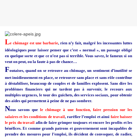
L
e chômage est une barbarie
, rien n’y fait, malgré les incessantes luttes
idéologiques pour laisser penser que c’est « normal », un passage obligé
en quelque sorte et que ce n’est pas si terrible. Vous savez, le fameux si on
veut on peut, ou la faute à pas de chance…
F
outaises, quand on se retrouve au chômage, un sentiment d’inutilité se
met insidieusement en place, se retrouver sans place et sans rôle contribue
à déstabiliser, beaucoup de couples et de familles explosent. Sans dire les
problèmes financiers qui ne tardent pas à survenir, le recours aux
multiples urgences, le tour des guichets, des services sociaux, pour obtenir
des aides qui permettent à peine de ne pas sombrer.
N
ous savons que
le chômage à une fonction, faire pression sur les
salaires et les conditions de travail
, raréfier l’emploi et ainsi
faire baisser
le prix du travail
afin de faire grimper toujours et encore les profits et les
bénéfices. Et comme grands patrons et gouvernement sont incapables de
prendre des mesures pour l’emploi, ils décident de convoquer, de radier,