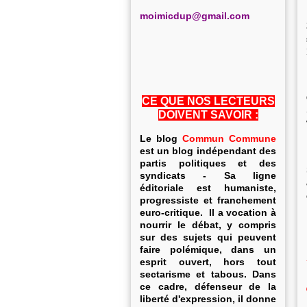
m
oimicdup@gmail.com
CE QUE NOS LECTEURS
DOIVENT SAVOIR :
Le blog
Commun Commune
est un blog indépendant des
partis politiques et des
syndicats - Sa ligne
éditoriale est humaniste,
progressiste et franchement
euro-critique. Il a vocation à
nourrir le débat, y compris
sur des sujets qui peuvent
faire polémique, dans un
esprit ouvert, hors tout
sectarisme et tabous. Dans
ce cadre, défenseur de la
liberté d'expression, il donne