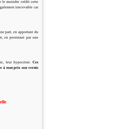
 le moindre crédit cette
également irrecevable car
une part, en apportant du
t, en persistant par une
ie, leur hypocrisie.
Ces
e à tout prix son vernis
elle