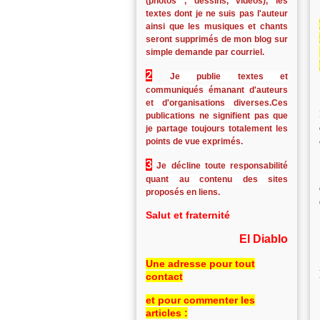
(photos , dessins, vidéos), les
textes dont je ne suis pas l'auteur
ainsi que les musiques et chants
seront supprimés de mon blog sur
simple demande par courriel.
2
Je publie textes et
communiqués émanant d'auteurs
et d'organisations diverses.Ces
publications ne signifient pas que
je partage toujours totalement les
points de vue exprimés.
3
Je décline toute responsabilité
quant au contenu des sites
proposés en liens.
Salut et fraternité
El Diablo
Une adresse pour tout
contact
et pour commenter les
articles :