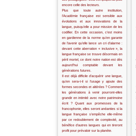
encore celle des lecteurs.
Plus que toute autre institution,
l’Académie française est sensible aux
évolutions et aux innovations de la
langue, puisqu’elle a pour mission de les
codifier. En cette occasion, c’est moins
en gardienne de la norme qu’en garante
de l’avenir qu’elle lance un cri d’alarme :
devant cette aberration « inclusive », la
langue française se trouve désormais en
péril mortel, ce dont notre nation est dès
aujourd’hui comptable devant les
générations futures.
Il est déjà difficile d’acquérir une langue,
qu’en sera-t-il si l’usage y ajoute des
formes secondes et altérées ? Comment
les générations à venir pourront-elles
grandir en intimité avec notre patrimoine
écrit ? Quant aux promesses de la
francophonie, elles seront anéanties si la
langue française s’empêche elle-même
par ce redoublement de complexité, au
bénéfice d’autres langues qui en tireront
profit pour prévaloir sur la planète.