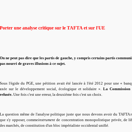
Porter une analyse critique sur le TAFTA et sur l'UE
On ne peut pas dire que les partis de gauche, y compris certains partis communis
pas nourri de graves illusions à ce sujet.
Sous l'égide du PGE, une pétition avait été lancée à l'été 2012 pour une « ba
axée sur le développement social, écologique et solidaire ».
La Commission l
refusée.
Une fois c'est une erreur, la deuxième fois c'est un choix.
La question même de l'analyse politique juste que nous devons avoir du TAFTA r
que s'y opposer, comme
instrument
de concentration monopolistique privée, de libé
des marchés, de constitution d'un bloc impérialiste occidental unifié.