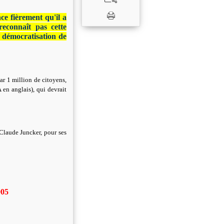
e fièrement qu'il a
reconnaît pas cette
a démocratisation de
ar 1 million de citoyens,
 en anglais), qui devrait
Claude Juncker, pour ses
005