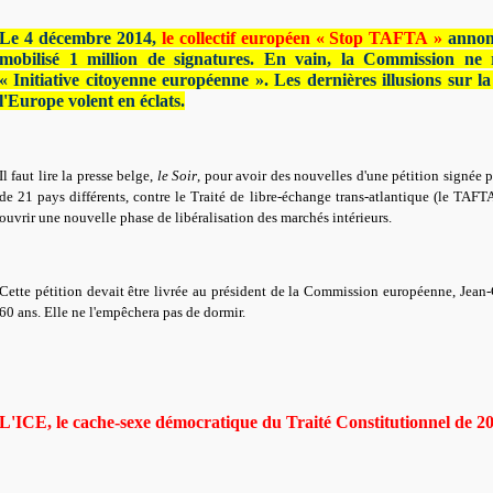
Le 4 décembre 2014,
le collectif européen « Stop TAFTA »
annonc
mobilisé 1 million de signatures. En vain, la Commission ne 
« Initiative citoyenne européenne ». Les dernières illusions sur l
l'Europe volent en éclats.
Il faut lire la presse belge,
le Soir
, pour avoir des nouvelles d'une pétition signée p
de 21 pays différents, contre le Traité de libre-échange trans-atlantique (le TAFTA
ouvrir une nouvelle phase de libéralisation des marchés intérieurs.
Cette pétition devait être livrée au président de la Commission européenne, Jean-
60 ans. Elle ne l'empêchera pas de dormir.
L'ICE, le cache-sexe démocratique du Traité Constitutionnel de 2