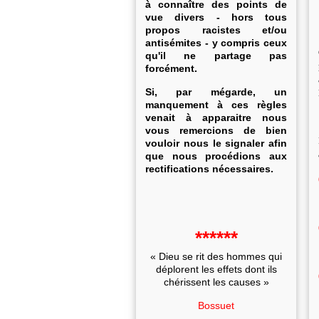
à connaître des points de
vue divers - hors tous
propos racistes et/ou
antisémites - y compris ceux
qu'il ne partage pas
forcément.
Si, par mégarde, un
manquement à ces règles
venait à apparaitre nous
vous remercions de bien
vouloir nous le signaler afin
que nous procédions aux
rectifications nécessaires.
******
« Dieu se rit des hommes qui
déplorent les effets dont ils
chérissent les causes »
Bossuet