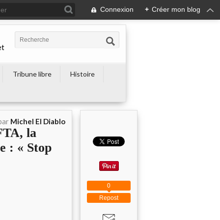
Connexion
+
Créer mon blog
et
Tribune libre
Histoire
par
Michel El Diablo
TA, la
e : « Stop
0
Repost