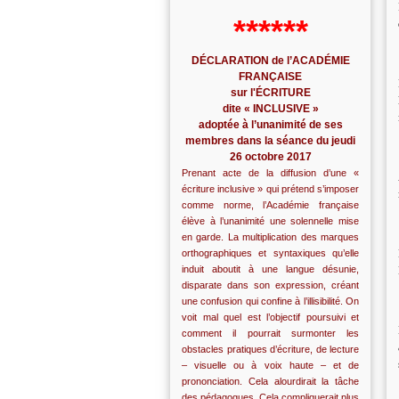
******
DÉCLARATION de l’ACADÉMIE
FRANÇAISE
sur l'ÉCRITURE
dite « INCLUSIVE »
adoptée à l’unanimité de ses
membres dans la séance du jeudi
26 octobre 2017
Prenant acte de la diffusion d’une «
écriture inclusive » qui prétend s’imposer
comme norme, l’Académie française
élève à l’unanimité une solennelle mise
en garde. La multiplication des marques
orthographiques et syntaxiques qu’elle
induit aboutit à une langue désunie,
disparate dans son expression, créant
une confusion qui confine à l’illisibilité. On
voit mal quel est l’objectif poursuivi et
comment il pourrait surmonter les
obstacles pratiques d’écriture, de lecture
– visuelle ou à voix haute – et de
prononciation. Cela alourdirait la tâche
des pédagogues. Cela compliquerait plus