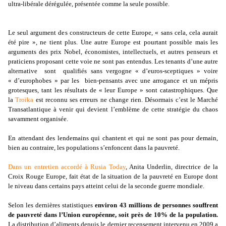
ultra-libérale dérégulée, présentée comme la seule possible.
Le seul argument des constructeurs de cette Europe, « sans cela, cela aurait
été pire », ne tient plus. Une autre Europe est pourtant possible mais les
arguments des prix Nobel, économistes, intellectuels, et autres penseurs et
praticiens proposant cette voie ne sont pas entendus. Les tenants d’une autre
alternative sont qualifiés sans vergogne « d’euros-sceptiques » voire
« d’europhobes » par les bien-pensants avec une arrogance et un mépris
grotesques, tant les résultats de « leur Europe » sont catastrophiques. Que
la
Troïka
est reconnu ses erreurs ne change rien. Désormais c’est le Marché
Transatlantique à venir qui devient l’emblème de cette stratégie du chaos
savamment organisée.
En attendant des lendemains qui chantent et qui ne sont pas pour demain,
bien au contraire, les populations s’enfoncent dans la pauvreté.
Dans un entretien accordé à Rusia Today
, Anita Underlin, directrice de la
Croix Rouge Europe, fait état de la situation de la pauvreté en Europe dont
le niveau dans certains pays atteint celui de la seconde guerre mondiale.
Selon les dernières statistiques
environ 43 millions de personnes souffrent
de pauvreté dans l’Union européenne, soit près de 10% de la population.
La distribution d’aliments depuis le dernier recensement intervenu en 2009 a