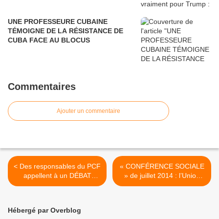
UNE PROFESSEURE CUBAINE
TÉMOIGNE DE LA RÉSISTANCE DE
CUBA FACE AU BLOCUS
Commentaires
Ajouter un commentaire
< Des responsables du PCF
« CONFÉRENCE SOCIALE
appellent à un DÉBAT
» de juillet 2014 : l’Union
ouvert pour une conférence
Générale des Fédérations
nationale utile et SANS
de Fonctionnaires CGT
TABOU !
écrit à la Confédération >
Hébergé par Overblog