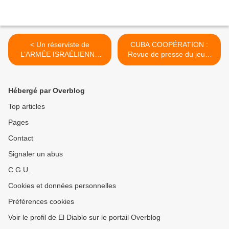
< Un réserviste de
CUBA COOPÉRATION :
L’ARMÉE ISRAÉLIENNE
Revue de presse du jeudi
raconte son séjour au
18 juin 2026 >
LIBAN
Hébergé par Overblog
Top articles
Pages
Contact
Signaler un abus
C.G.U.
Cookies et données personnelles
Préférences cookies
Voir le profil de El Diablo sur le portail Overblog