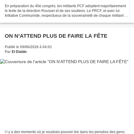
En préparation du 40e congrès, les militants PCF adoptent majoritairement
le texte de la direction Roussel et de ses soutiens. Le PRCF, et avec lui
Initiative Communiste, respectueux de la souveraineté de chaque militant du
PCF, s’est gardé, par principe,...
ON N’ATTEND PLUS DE FAIRE LA FÊTE
Publié le 09/06/2026 à 04:01
Par
El Diablo
I l y a des moments où je voudrais pouvoir lire dans les pensées des gens.