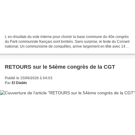
L es résultats du vote interne pour choisir la base commune du 40e congrès
du Parti communiste français sont tombés. Sans surprise, le texte du Conseil
national, Un communisme de conquêtes, arrive largement en tête avec 14
810 voix, soit 61,38 % des suffrages...
RETOURS sur le 54ème congrès de la CGT
Publié le 15/06/2026 à 04:03
Par
El Diablo