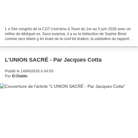
L e 54e congrès de la CGT s’est tenu à Tours du 1er au 5 juin 2026 avec un
millier de délégué⋅es. Sans surprise, il a vu la réélection de Sophie Binet
comme secr étaire g én érale de la conf éd ération, la validation du rapport d
’activit é à plus de...
L'UNION SACRÉ - Par Jacques Cotta
Publié le 14/06/2026 à 04:05
Par
El Diablo