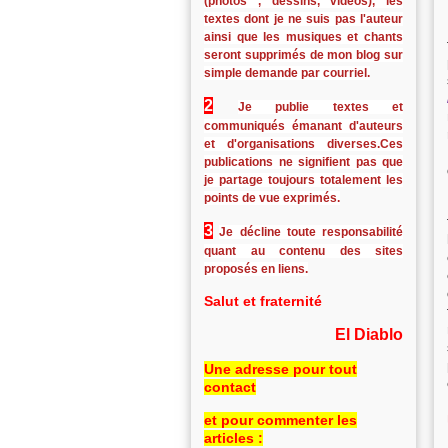
(photos , dessins, vidéos), les
textes dont je ne suis pas l'auteur
ainsi que les musiques et chants
seront supprimés de mon blog sur
simple demande par courriel.
2
Je publie textes et
communiqués émanant d'auteurs
et d'organisations diverses.Ces
publications ne signifient pas que
je partage toujours totalement les
points de vue exprimés.
3
Je décline toute responsabilité
quant au contenu des sites
proposés en liens.
Salut et fraternité
El Diablo
Une adresse pour tout
contact
et pour commenter les
articles :