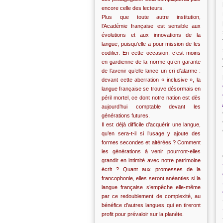
encore celle des lecteurs.
Plus que toute autre institution,
l’Académie française est sensible aux
évolutions et aux innovations de la
langue, puisqu’elle a pour mission de les
codifier. En cette occasion, c’est moins
en gardienne de la norme qu’en garante
de l’avenir qu’elle lance un cri d’alarme :
devant cette aberration « inclusive », la
langue française se trouve désormais en
péril mortel, ce dont notre nation est dès
aujourd’hui comptable devant les
générations futures.
Il est déjà difficile d’acquérir une langue,
qu’en sera-t-il si l’usage y ajoute des
formes secondes et altérées ? Comment
les générations à venir pourront-elles
grandir en intimité avec notre patrimoine
écrit ? Quant aux promesses de la
francophonie, elles seront anéanties si la
langue française s’empêche elle-même
par ce redoublement de complexité, au
bénéfice d’autres langues qui en tireront
profit pour prévaloir sur la planète.