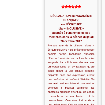
******
DÉCLARATION de l’ACADÉMIE
FRANÇAISE
sur l'ÉCRITURE
dite « INCLUSIVE »
adoptée à l’unanimité de ses
membres dans la séance du jeudi
26 octobre 2017
Prenant acte de la diffusion d’une «
écriture inclusive » qui prétend s’imposer
comme norme, l’Académie française
élève à l’unanimité une solennelle mise
en garde. La multiplication des marques
orthographiques et syntaxiques qu’elle
induit aboutit à une langue désunie,
disparate dans son expression, créant
une confusion qui confine à l’illisibilité. On
voit mal quel est l’objectif poursuivi et
comment il pourrait surmonter les
obstacles pratiques d’écriture, de lecture
– visuelle ou à voix haute – et de
prononciation. Cela alourdirait la tâche
des pédagogues. Cela compliquerait plus