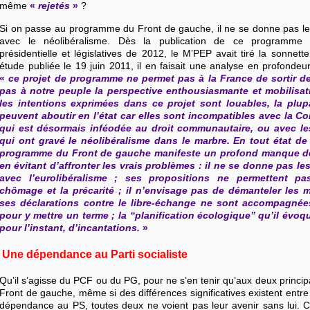
même
«
rejetés
»
?
Si on passe au programme du Front de gauche, il ne se donne pas 
avec le néolibéralisme. Dès la publication de ce programme a
présidentielle et législatives de 2012, le M’PEP avait tiré la sonnet
étude publiée le 19 juin 2011, il en faisait une analyse en profondeur
«
ce projet de programme ne permet pas à la France de sortir de 
pas à notre peuple la perspective enthousiasmante et mobilisatri
les intentions exprimées dans ce projet sont louables, la plupa
peuvent aboutir en l’état car elles sont incompatibles avec la Co
qui est désormais inféodée au droit communautaire, ou avec le
qui ont gravé le néolibéralisme dans le marbre. En tout état de 
programme du Front de gauche manifeste un profond manque de
en évitant d’affronter les vrais problèmes : il ne se donne pas 
avec l’eurolibéralisme ; ses propositions ne permettent p
chômage et la précarité ; il n’envisage pas de démanteler les m
ses déclarations contre le libre-échange ne sont accompagné
pour y mettre un terme ; la ‘‘planification écologique’’ qu’il évoq
pour l’instant, d’incantations.
»
Une dépendance au Parti socialiste
Qu’il s’agisse du PCF ou du PG, pour ne s’en tenir qu’aux deux princ
Front de gauche, même si des différences significatives existent entre
dépendance au PS, toutes deux ne voient pas leur avenir sans lui. 