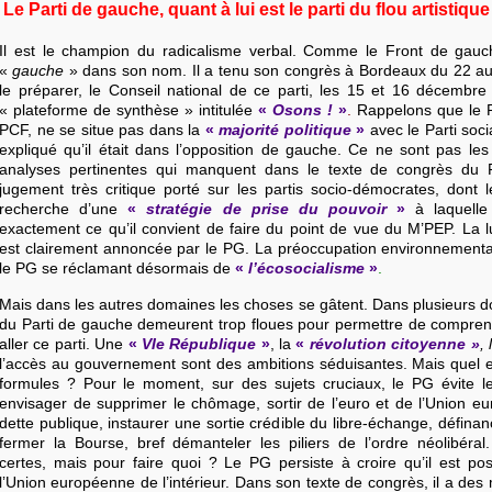
Le Parti de gauche, quant à lui est le parti du flou artistique
Il est le champion du radicalisme verbal. Comme le Front de gauc
«
gauche
» dans son nom. Il a tenu son congrès à Bordeaux du 22 a
le préparer, le Conseil national de ce parti, les 15 et 16 décembr
« plateforme de synthèse » intitulée
«
Osons !
»
.
Rappelons que le P
PCF, ne se situe pas dans la
«
majorité politique
»
avec le Parti soci
expliqué qu’il était dans l’opposition de gauche. Ce ne sont pas le
analyses pertinentes qui manquent dans le texte de congrès du 
jugement très critique porté sur les partis socio-démocrates, dont le
recherche d’une
«
stratégie de prise du pouvoir
»
à laquelle 
exactement ce qu’il convient de faire du point de vue du M’PEP. La lut
est clairement annoncée par le PG. La préoccupation environnementa
le PG se réclamant désormais de
«
l’écosocialisme
»
.
Mais dans les autres domaines les choses se gâtent. Dans plusieurs d
du Parti de gauche demeurent trop floues pour permettre de compren
aller ce parti. Une
«
VIe République
»
, la
«
révolution citoyenne »
, 
l’accès au gouvernement sont des ambitions séduisantes. Mais quel e
formules ? Pour le moment, sur des sujets cruciaux, le PG évite le
envisager de supprimer le chômage, sortir de l’euro et de l’Union e
dette publique, instaurer une sortie crédible du libre-échange, définan
fermer la Bourse, bref démanteler les piliers de l’ordre néolibéral
certes, mais pour faire quoi ? Le PG persiste à croire qu’il est po
l’Union européenne de l’intérieur. Dans son texte de congrès, il a des