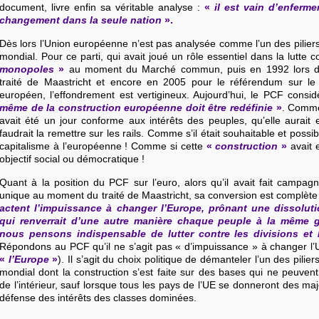
document, livre enfin sa véritable analyse :
«
il est vain d’enferme
changement dans la seule nation
».
Dès lors l’Union européenne n’est pas analysée comme l’un des piliers 
mondial. Pour ce parti, qui avait joué un rôle essentiel dans la lutte 
monopoles
»
au moment du Marché commun, puis en 1992 lors du
traité de Maastricht et encore en 2005 pour le référendum sur le tr
européen, l’effondrement est vertigineux. Aujourd’hui, le PCF consi
même de la construction européenne doit être redéfinie
»
. Comme
avait été un jour conforme aux intérêts des peuples, qu’elle aurait e
faudrait la remettre sur les rails. Comme s’il était souhaitable et possi
capitalisme à l’européenne ! Comme si cette
«
construction
»
avait 
objectif social ou démocratique !
Quant à la position du PCF sur l’euro, alors qu’il avait fait campa
unique au moment du traité de Maastricht, sa conversion est complète 
actent l’impuissance à changer l’Europe, prônant une dissolut
qui renverrait d’une autre manière chaque peuple à la même 
nous pensons indispensable de lutter contre les divisions et l
Répondons au PCF qu’il ne s’agit pas « d’impuissance » à changer l
«
l’Europe
»
)
. Il s’agit du choix politique de démanteler l’un des pilier
mondial dont la construction s’est faite sur des bases qui ne peuven
de l’intérieur, sauf lorsque tous les pays de l’UE se donneront des maj
défense des intérêts des classes dominées.