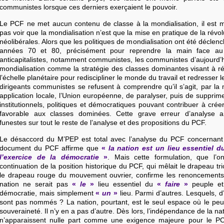
communistes lorsque ces derniers exerçaient le pouvoir.
Le PCF ne met aucun contenu de classe à la mondialisation, il est mo
pas voir que la mondialisation n’est que la mise en pratique de la révolu
néolibérales. Alors que les politiques de mondialisation ont été décle
années 70 et 80, précisément pour reprendre la main face au
anticapitalistes, notamment communistes, les communistes d’aujourd’h
mondialisation comme la stratégie des classes dominantes visant à réo
l’échelle planétaire pour rediscipliner le monde du travail et redresser le
dirigeants communistes se refusent à comprendre qu’il s’agit, par la 
application locale, l’Union européenne, de paralyser, puis de supprim
institutionnels, politiques et démocratiques pouvant contribuer à crée
favorable aux classes dominées. Cette grave erreur d’analyse
funestes sur tout le reste de l’analyse et des propositions du PCF.
Le désaccord du M’PEP est total avec l’analyse du PCF concernant l
document du PCF affirme que
«
la nation est un lieu essentiel d
l’exercice de la démocratie
»
. Mais cette formulation, que l’o
continuation de la position historique du PCF, qui mêlait le drapeau tri
le drapeau rouge du mouvement ouvrier, confirme les renoncements 
nation ne serait pas
«
le
»
lieu essentiel du
«
faire
»
peuple et 
démocratie, mais simplement
«
un
»
lieu. Parmi d’autres. Lesquels, d’a
sont pas nommés ? La nation, pourtant, est le seul espace où le peu
souveraineté. Il n’y en a pas d’autre. Dès lors, l’indépendance de la na
n’apparaissent nulle part comme une exigence majeure pour le P