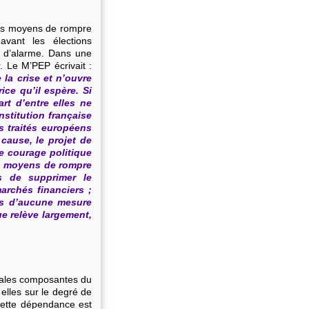
les moyens de rompre
vant les élections
te d’alarme. Dans une
. Le M’PEP écrivait :
la crise et n’ouvre
ce qu’il espère. Si
rt d’entre elles ne
nstitution française
s traités européens
cause, le projet de
 courage politique
les moyens de rompre
as de supprimer le
archés financiers ;
es d’aucune mesure
ue relève largement,
ipales composantes du
 elles sur le degré de
Cette dépendance est