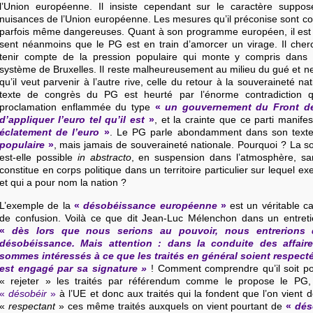
l’Union européenne. Il insiste cependant sur le caractère supp
nuisances de l’Union européenne. Les mesures qu’il préconise sont con
parfois même dangereuses. Quant à son programme européen, il est fa
sent néanmoins que le PG est en train d’amorcer un virage. Il che
tenir compte de la pression populaire qui monte y compris dans 
système de Bruxelles. Il reste malheureusement au milieu du gué et 
qu’il veut parvenir à l’autre rive, celle du retour à la souveraineté na
texte de congrès du PG est heurté par l’énorme contradiction q
proclamation enflammée du type
«
un gouvernement du Front de
d’appliquer l’euro tel qu’il est
»
, et la crainte que ce parti manif
éclatement de l’euro
»
. Le PG parle abondamment dans son text
populaire
»
, mais jamais de souveraineté nationale. Pourquoi ? La s
est-elle possible
in abstracto
, en suspension dans l’atmosphère, sa
constitue en corps politique dans un territoire particulier sur lequel e
et qui a pour nom la nation ?
L’exemple de la
«
désobéissance européenne
»
est un véritable c
de confusion. Voilà ce que dit Jean-Luc Mélenchon dans un entreti
«
dès lors que nous serions au pouvoir, nous entrerions
désobéissance. Mais attention : dans la conduite des affair
sommes intéressés à ce que les traités en général soient respect
est engagé par sa signature »
! Comment comprendre qu’il soit pos
« rejeter » les traités par référendum comme le propose le PG,
«
désobéir
»
à l’UE et donc aux traités qui la fondent que l’on vient d
«
respectant
» ces même traités auxquels on vient pourtant de
«
dés