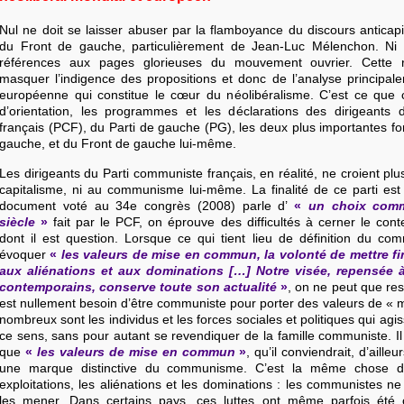
Nul ne doit se laisser abuser par la flamboyance du discours anticapit
du Front de gauche, particulièrement de Jean-Luc Mélenchon. Ni
références aux pages glorieuses du mouvement ouvrier. Cette r
masquer l’indigence des propositions et donc de l’analyse principal
européenne qui constitue le cœur du néolibéralisme. C’est ce que c
d’orientation, les programmes et les déclarations des dirigeants
français (PCF), du Parti de gauche (PG), les deux plus importantes f
gauche, et du Front de gauche lui-même.
Les dirigeants du Parti communiste français, en réalité, ne croient plu
capitalisme, ni au communisme lui-même. La finalité de ce parti est
document voté au 34e congrès (2008) parle d’
«
un choix com
siècle
»
fait par le PCF, on éprouve des difficultés à cerner le c
dont il est question. Lorsque ce qui tient lieu de définition du co
évoquer
«
les valeurs de mise en commun, la volonté de mettre fi
aux aliénations et aux dominations […] Notre visée, repensée 
contemporains, conserve toute son actualité
»
, on ne peut que rest
est nullement besoin d’être communiste pour porter des valeurs de «
nombreux sont les individus et les forces sociales et politiques qui agi
ce sens, sans pour autant se revendiquer de la famille communiste. 
que
«
les valeurs de mise en commun
»
, qu’il conviendrait, d’ailleu
une marque distinctive du communisme. C’est la même chose de
exploitations, les aliénations et les dominations : les communistes ne
les mener. Dans certains pays, ces luttes ont même parfois été c