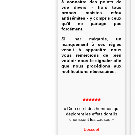
à connaître des points de
vue divers - hors tous
propos racistes et/ou
antisémites - y compris ceux
qu'il ne partage pas
forcément.
Si, par mégarde, un
manquement à ces règles
venait à apparaitre nous
vous remercions de bien
vouloir nous le signaler afin
que nous procédions aux
rectifications nécessaires.
******
« Dieu se rit des hommes qui
déplorent les effets dont ils
chérissent les causes »
Bossuet