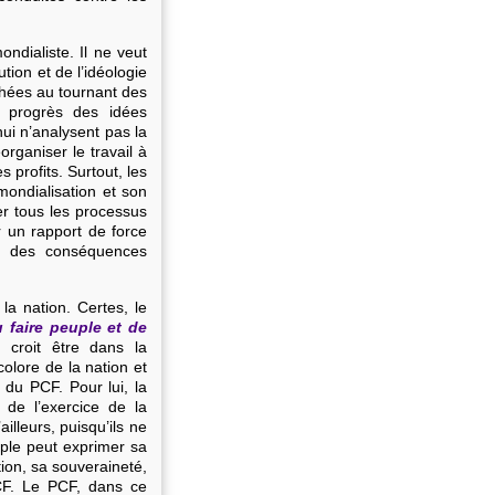
ndialiste. Il ne veut
tion et de l’idéologie
nchées au tournant des
 progrès des idées
ui n’analysent pas la
rganiser le travail à
s profits. Surtout, les
mondialisation et son
er tous les processus
r un rapport de force
 a des conséquences
a nation. Certes, le
u faire peuple et de
n croit être dans la
colore de la nation et
du PCF. Pour lui, la
de l’exercice de la
illeurs, puisqu’ils ne
ple peut exprimer sa
tion, sa souveraineté,
CF. Le PCF, dans ce