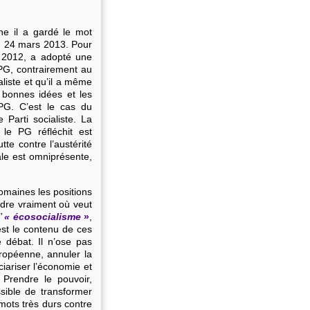
he il a gardé le mot
u 24 mars 2013. Pour
e 2012, a adopté une
G, contrairement au
aliste et qu’il a même
s bonnes idées et les
PG. C’est le cas du
 Parti socialiste. La
le PG réfléchit est
te contre l’austérité
le est omniprésente,
omaines les positions
dre vraiment où veut
l’
« écosocialisme
»
,
st le contenu de ces
 débat. Il n’ose pas
uropéenne, annuler la
ciariser l’économie et
. Prendre le pouvoir,
ssible de transformer
 mots très durs contre