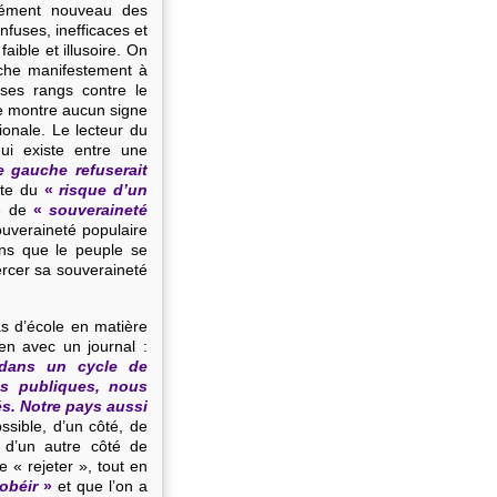
osément nouveau des
fuses, inefficaces et
ible et illusoire. On
rche manifestement à
ses rangs contre le
ne montre aucun signe
tionale. Le lecteur du
ui existe entre une
 gauche refuserait
este du
«
risque d’un
e de
«
souveraineté
ouveraineté populaire
ns que le peuple se
xercer sa souveraineté
as d’école en matière
en avec un journal :
 dans un cycle de
es publiques, nous
és. Notre pays aussi
sible, d’un côté, de
 d’un autre côté de
e « rejeter », tout en
obéir
»
et que l’on a