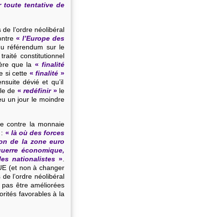
r toute tentative de
de l’ordre néolibéral
contre
«
l’Europe des
 référendum sur le
aité constitutionnel
dère que la
«
finalité
 si cette
«
finalité
»
nsuite dévié et qu’il
ble de
«
redéfinir
»
le
eu un jour le moindre
gne contre la monnaie
:
«
là où des forces
ion de la zone euro
guerre économique,
es nationalistes
»
.
’UE
(et non à changer
s de l’ordre néolibéral
t pas être améliorées
orités favorables à la