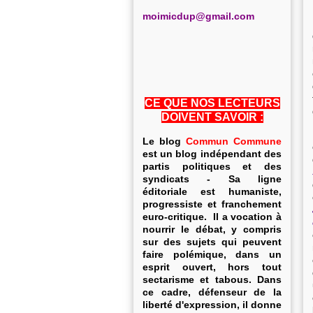
m
oimicdup@gmail.com
CE QUE NOS LECTEURS
DOIVENT SAVOIR :
Le blog
Commun Commune
est un blog indépendant des
partis politiques et des
syndicats - Sa ligne
éditoriale est humaniste,
progressiste et franchement
euro-critique. Il a vocation à
nourrir le débat, y compris
sur des sujets qui peuvent
faire polémique, dans un
esprit ouvert, hors tout
sectarisme et tabous. Dans
ce cadre, défenseur de la
liberté d'expression, il donne