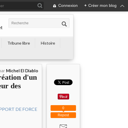
Connexion
+
Créer mon blog
et
Tribune libre
Histoire
par
Michel El Diablo
ation d'un
ur des
0
Repost