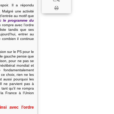
spoir. Il a répondu
. Malgré une activité
 d’entrée au motif que
ec le programme du
 rompre avec l’ordre
liste tandis que ses
jourd’hui, entrer au
e combien il continue
sion sur le PS pour le
 de gauche pense que
aison, pour ne pas se
néolibéral mondial et
te fondamentalement
 ce choix, rien ne les
t aussi pourquoi les
Il ne parvient pas à
 tant qu’il ne rompra
la France à l’Union
nsi avec l’ordre