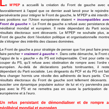
L
e
M’PEP
a accueilli la création du Front de gauche avec e
favorablement à l’appel que ce dernier avait lancé pour le rejoindre
persévérante pour intégrer le Front de gauche, le M’PEP a été interdit
ses positions sur l’Union européenne étaient
«
incompatibles av
Front de gauche
»
.
Le Front de gauche a refusé avec persistance de
néolibéral mondial et européen. Il reste dépendant du Parti socia
résultats électoraux sont décevants. Le M’PEP ne souhaite plus, au
Front de gauche dont l’évolution politique et organisationnelle montr
de s’éloigner des intérêts des classes dominées.
Le Front de gauche a pour stratégie de penser que l’on peut faire pres
faire pencher
«
vraiment à gauche
»
. Dans cette démarche, le Front
l’appui de la «
gauche
» du PS est indispensable. C’est pour cette r
couper du PS, qu’il refuse avec obstination de rompre avec l’ordre 
européen. Au-delà de déclarations parfois tonitruantes, il res
dépendant du Parti socialiste. Les dirigeants du PCF et du PG ont fait
fera changer hormis une révolte des adhérents de leurs partis. C’es
résultats électoraux du Front de gauche sont tellement décevants. 
susciter une dynamique populaire autour de lui et n’y parviendra pas
pas avec le PS et ne remettra pas en cause la participation de 
européenne et à l’euro.
Un refus persistant de démondialiser et de rompre ai
néolibéral mondial et européen