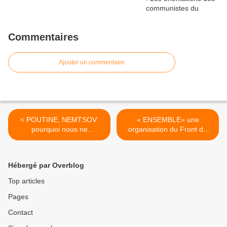
Commentaires
Ajouter un commentaire
< POUTINE, NEMTSOV:
« ENSEMBLE» une
pourquoi nous ne
organisation du Front de
comprenons rien à la
Gauche soutien de
Russie [Le Figaro]
l'oligarchie ukrainienne ? >
Hébergé par Overblog
Top articles
Pages
Contact