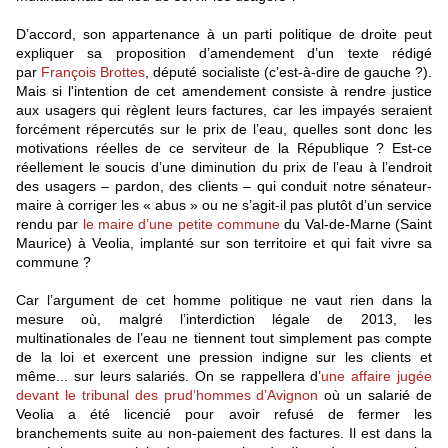
D’accord, son appartenance à un parti politique de droite peut
expliquer sa proposition d’amendement d’un texte rédigé
par
François Brottes
, député socialiste (c’est-à-dire de gauche ?).
Mais si l'intention de cet amendement consiste à rendre justice
aux usagers qui règlent leurs factures, car les impayés seraient
forcément répercutés sur le prix de l’eau, quelles sont donc les
motivations réelles de ce serviteur de la République ? Est-ce
réellement le soucis d’une diminution du prix de l’eau à l’endroit
des usagers – pardon, des clients – qui conduit notre sénateur-
maire à corriger les « abus » ou ne s’agit-il pas plutôt d’un service
rendu par
le maire d’une petite commune
du Val-de-Marne (Saint
Maurice) à Veolia, implanté sur son territoire et qui fait vivre sa
commune ?
Car l’argument de cet homme politique ne vaut rien dans la
mesure où, malgré l’interdiction légale de 2013, les
multinationales de l’eau ne tiennent tout simplement pas compte
de la loi et exercent une pression indigne sur les clients et
même... sur leurs salariés. On se rappellera d’
une affaire jugée
devant le tribunal des prud’hommes d’Avignon
où un salarié de
Veolia a été licencié pour avoir refusé de fermer les
branchements suite au non-paiement des factures. Il est dans la