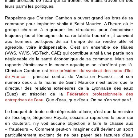
multinationales de l’eau qui se frottent les mains d’avoir un des
leurs parmi les politiques.
Rappelons que Christian Cambon a ouvert grand les bras de sa
commune pour implanter Veolia à Saint Maurice. A l’heure où le
groupe cherche à regrouper les structures pour économiser
toujours plus et témoigner de sa rentabilité boursière, il convient
aux hommes politiques de sa trempe de se rendre utile et
agréable, voire indispensable. C’est un ensemble de filiales
(VWS, VWIS, VE-Tech, CAE) qui contribue ainsi à une partie non
négligeable de la santé économique de sa commune. Mais ses
rapports étroits avec le monde aquatique ne s’arrêtent pas là.
Christian Cambon est
Vice-président du syndicat des eaux d’Ile-
de-France
– principal contrat de Veolia en France – et son
numéro deux à la mairie de Saint Maurice n’est autre que le
directeur des relations extérieures de la Lyonnaise des eaux
(Suez) et trésorier de la
Fédération professionnelle des
entreprises de l’eau
. Que d’eau, que d’eau. On ne s’en sort pas !
Le bouquet de toute cette déplorable affaire, c’est que la ministre
de l’écologie, Ségolène Royale, socialiste rappelons-le pour qui
en douterait, n’y voit aucune objection à faire la chasse aux
« fraudeurs ». Comment peut-on imaginer qu’il devient un sport
particulièrement excitant de ne pas payer ses factures d’eau