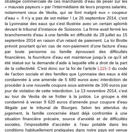
stratégie commerciale de ces marchands d’eau de peser sur les
« mauvais payeurs » par l’intermédiaire de leurs propres salariés,
notamment ceux de Veolia, qui se font malgré eux « coupeur
d’eau ». Il n’y a pas de sot métier ! Le 26 septembre 2014, c’est
la Lyonnaise des eaux qui s’est illustrée avec un certain aplomb
devant le tribunal d’instance de Soissons. La firme avait fermé les
branchements d’eau à une famille en difficulté du 28 juillet au 15
septembre 2014 en raison d’un retard de paiement. La loi Brotte
prévoit pourtant qu’en cas de non-paiement d’une facture d’eau
par toute personne ou famille éprouvant des difficultés
financières, la fourniture d’eau est maintenue jusqu’à ce qu’il ait
été statué sur la demande d’aide à laquelle elle a droit de la part
de la collectivité. C’est donc sur la foi de l’article
L115-3
du code
de l’action sociale et des familles que Lyonnaise des eaux a été
condamnée à une amende de 5 680 euros avec interdiction de
procéder à une nouvelle coupure sous astreinte de 100 euros par
jour de violation de cette interdiction. Le 13 novembre 2014, c’est
au tour de Veolia de se frotter à la justice. Le groupe a été
condamné à verser 9 620 euros d’amende pour coupure d’eau
illégale par le tribunal de Bourges. Selon les attendus du
jugement, la famille concernée étant déjà confrontée à une
situation financière précaire, source d’anxiété et de difficultés
sociales, l’impossibilité d’accéder à l’eau potable dans les
conditions habituellement pratiquées dans notre pays est venue