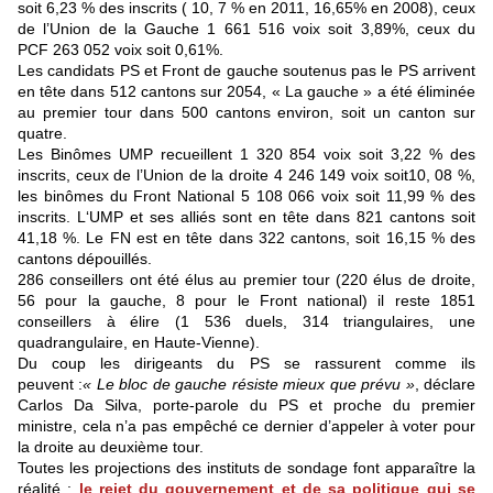
soit 6,23 % des inscrits ( 10, 7 % en 2011, 16,65% en 2008), ceux
de l’Union de la Gauche 1 661 516 voix soit 3,89%, ceux du
PCF 263 052 voix soit 0,61%.
Les candidats PS et Front de gauche soutenus pas le PS arrivent
en tête dans 512 cantons sur 2054, « La gauche » a été éliminée
au premier tour dans 500 cantons environ, soit un canton sur
quatre.
Les Binômes UMP recueillent 1 320 854 voix soit 3,22 % des
inscrits, ceux de l’Union de la droite 4 246 149 voix soit10, 08 %,
les binômes du Front National 5 108 066 voix soit 11,99 % des
inscrits. L‘UMP et ses alliés sont en tête dans 821 cantons soit
41,18 %. Le FN est en tête dans 322 cantons, soit 16,15 % des
cantons dépouillés.
286 conseillers ont été élus au premier tour (220 élus de droite,
56 pour la gauche, 8 pour le Front national) il reste 1851
conseillers à élire (1 536 duels, 314 triangulaires, une
quadrangulaire, en Haute-Vienne).
Du coup les dirigeants du PS se rassurent comme ils
peuvent :
« Le bloc de gauche résiste mieux que prévu »
, déclare
Carlos Da Silva, porte-parole du PS et proche du premier
ministre, cela n’a pas empêché ce dernier d’appeler à voter pour
la droite au deuxième tour.
Toutes les projections des instituts de sondage font apparaître la
réalité :
le rejet du gouvernement et de sa politique qui se