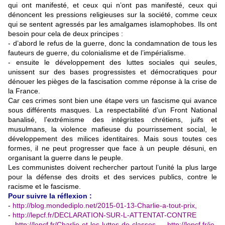
qui ont manifesté, et ceux qui n’ont pas manifesté, ceux qui
dénoncent les pressions religieuses sur la société, comme ceux
qui se sentent agressés par les amalgames islamophobes. Ils ont
besoin pour cela de deux principes :
- d’abord le refus de la guerre, donc la condamnation de tous les
fauteurs de guerre, du colonialisme et de l’impérialisme.
- ensuite le développement des luttes sociales qui seules,
unissent sur des bases progressistes et démocratiques pour
dénouer les pièges de la fascisation comme réponse à la crise de
la France.
Car ces crimes sont bien une étape vers un fascisme qui avance
sous différents masques. La respectabilité d’un Front National
banalisé, l’extrémisme des intégristes chrétiens, juifs et
musulmans, la violence mafieuse du pourrissement social, le
développement des milices identitaires. Mais sous toutes ces
formes, il ne peut progresser que face à un peuple désuni, en
organisant la guerre dans le peuple.
Les communistes doivent rechercher partout l’unité la plus large
pour la défense des droits et des services publics, contre le
racisme et le fascisme.
Pour suivre la réflexion :
-
http://blog.mondediplo.net/2015-01-13-Charlie-a-tout-prix
,
-
http://lepcf.fr/DECLARATION-SUR-L-ATTENTAT-CONTRE
-
http://lepcf.fr/Charlie-et-les-luttes-de-classes
,
http://lepcf.fr/je-