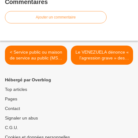
Commentaires
Ajouter un commentaire
< Service public ou maison
Le VENEZUELA dénonce «
de service au public (MSP)
l’agression grave » des
?
USA [vidéo] >
Hébergé par Overblog
Top articles
Pages
Contact
Signaler un abus
C.G.U.
Cookies et données personnelles