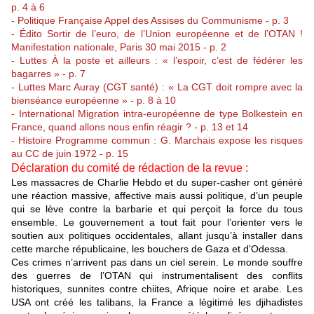
p. 4 à 6
- Politique Française Appel des Assises du Communisme - p. 3
- Édito Sortir de l’euro, de l’Union européenne et de l’OTAN !
Manifestation nationale, Paris 30 mai 2015 - p. 2
- Luttes À la poste et ailleurs : « l’espoir, c’est de fédérer les
bagarres » - p. 7
- Luttes Marc Auray (CGT santé) : « La CGT doit rompre avec la
bienséance européenne » - p. 8 à 10
- International Migration intra-européenne de type Bolkestein en
France, quand allons nous enfin réagir ? - p. 13 et 14
- Histoire Programme commun : G. Marchais expose les risques
au CC de juin 1972 - p. 15
Déclaration du comité de rédaction de la revue :
Les massacres de Charlie Hebdo et du super-casher ont généré
une réaction massive, affective mais aussi politique, d’un peuple
qui se lève contre la barbarie et qui perçoit la force du tous
ensemble. Le gouvernement a tout fait pour l’orienter vers le
soutien aux politiques occidentales, allant jusqu’à installer dans
cette marche républicaine, les bouchers de Gaza et d’Odessa.
Ces crimes n’arrivent pas dans un ciel serein. Le monde souffre
des guerres de l’OTAN qui instrumentalisent des conflits
historiques, sunnites contre chiites, Afrique noire et arabe. Les
USA ont créé les talibans, la France a légitimé les djihadistes