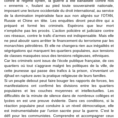
contre le régime syrien, la guerre a été banalisée contre nos
« ennemis », foulant au pied toute souveraineté nationale,
imposant une lecture occidentale du droit international, au service
de la domination impérialiste face aux non alignés sur l’OTAN,
Russie et Chine en tête. Les enquêtes diront peut-être qui a
préparé et formé les criminels. Espérons que leur mort
n’empêche pas les procès. L’action policière et judiciaire contre
ces réseaux, contre le trafic d’armes est indispensable. Mais elle
ne peut aboutir sans arrêter le financement du terrorisme par les
monarchies pétrolières. Et elle ne changera rien aux inégalités et
ségrégations qui marquent les quartiers populaires, aux tensions
de classes masquées sous des tensions religieuses, ethniques.
Car les criminels sont issus de l’école publique française, de ces
quartiers où tout s’aggrave malgré les politiques de la ville, de
cette jeunesse qui passe des trafics à la prison, s’inventant un
djihad en rupture avec la pratique religieuse de leurs familles.
Si un peuple debout peut faire bouger les rapports de forces, les
manifestations ont confirmé les divisions entre les quartiers
populaires et les couches moyennes et intellectuelles. Les
difficultés de la minute de silence dans de nombreux collèges et
lycées en est une preuve évidente. Dans ces conditions, si la
réaction populaire peut conduire à un réveil démocratique, elle
est instrumentalisée par l’union sacrée pour la guerre. C’est le
défi pour les communistes. Comprendre et accompagner ceux