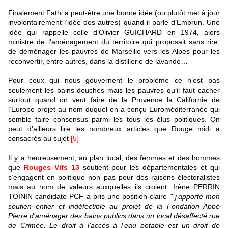
Finalement Fathi a peut-être une bonne idée (ou plutôt met à jour
involontairement l’idée des autres) quand il parle d’Embrun. Une
idée qui rappelle celle d’Olivier GUICHARD en 1974, alors
ministre de l’aménagement du territoire qui proposait sans rire,
de déménager les pauvres de Marseille vers les Alpes pour les
reconvertir, entre autres, dans la distillerie de lavande…
Pour ceux qui nous gouvernent le problème ce n’est pas
seulement les bains-douches mais les pauvres qu’il faut cacher
surtout quand on veut faire de la Provence la Californie de
l’Europe projet au nom duquel on a conçu Euroméditerranée qui
semble faire consensus parmi les tous les élus politiques. On
peut d’ailleurs lire les nombreux articles que Rouge midi a
consacrés au sujet
[5]
Il y a heureusement, au plan local, des femmes et des hommes
que
Rouges Vifs 13
soutient pour les départementales et qui
s’engagent en politique non pas pour des raisons électoralistes
mais au nom de valeurs auxquelles ils croient. Irène PERRIN
TOININ candidate PCF a pris une position claire
" j’apporte mon
soutien entier et indéfectible au projet de la Fondation Abbé
Pierre d’aménager des bains publics dans un local désaffecté rue
de Crimée. Le droit à l’accès à l’eau potable est un droit de