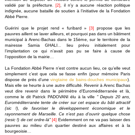
validé par la préfecture.
[2]
, il n’y a aucune réaction politique
indignée, aucune bataille de soutien à l’initiative de la Fondation
Abbé Pierre.
Guérini que le projet rend « furibard »
[3]
propose que les
pauvres aillent se laver ailleurs, et pourquoi pas dans un bâtiment
municipal à Arenc-Bachas dans le 15ème, sur le territoire de la
mairesse Samia GHALI... lieu prévu initialement pour
l’implantation ce qui n’avait pas pu se faire à cause de
l’opposition de la mairie…
La Fondation Abbé Pierre n’est contre aucun lieu, ce qu’elle veut
simplement c’est que cela se fasse enfin (pour mémoire Paris
dispose de près d’une
vingtaine de bains-douches municipaux
).
Mais elle se heurte à une autre difficulté. Revenir à Arenc Bachas
veut dire revenir dans le périmètre d’Euroméditerranée et là,
comme le dit Patrick PADOVANI élu à la ville
" Depuis 20 ans,
Euroméditerranée tente de créer sur cet espace du bâti attractif
(sic !), de favoriser le développement économique et le
rayonnement de Marseille. Ce n’est pas d’ouvrir quelque chose
(resic !) de cet ordre-là"
[4]
Evidemment on ne va pas laisser des
pauvres au milieu d’un quartier destiné aux affaires et à la
bourgeoisie…