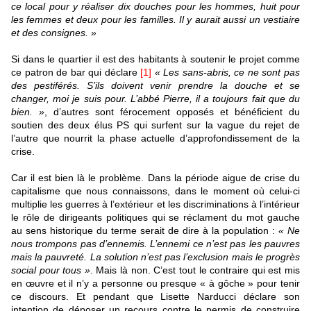
ce local pour y réaliser dix douches pour les hommes, huit pour
les femmes et deux pour les familles. Il y aurait aussi un vestiaire
et des consignes. »
Si dans le quartier il est des habitants à soutenir le projet comme
ce patron de bar qui déclare
[1]
« Les sans-abris, ce ne sont pas
des pestiférés. S’ils doivent venir prendre la douche et se
changer, moi je suis pour. L’abbé Pierre, il a toujours fait que du
bien. »
, d’autres sont férocement opposés et bénéficient du
soutien des deux élus PS qui surfent sur la vague du rejet de
l’autre que nourrit la phase actuelle d’approfondissement de la
crise.
Car il est bien là le problème. Dans la période aigue de crise du
capitalisme que nous connaissons, dans le moment où celui-ci
multiplie les guerres à l’extérieur et les discriminations à l’intérieur
le rôle de dirigeants politiques qui se réclament du mot gauche
au sens historique du terme serait de dire à la population :
« Ne
nous trompons pas d’ennemis. L’ennemi ce n’est pas les pauvres
mais la pauvreté. La solution n’est pas l’exclusion mais le progrès
social pour tous »
. Mais là non. C’est tout le contraire qui est mis
en œuvre et il n’y a personne ou presque « à gôche » pour tenir
ce discours. Et pendant que Lisette Narducci déclare son
intention de déposer un recours contre le permis de construire