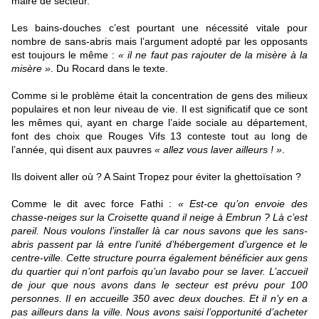
maire de secteur.
Les bains-douches c’est pourtant une nécessité vitale pour
nombre de sans-abris mais l’argument adopté par les opposants
est toujours le même :
« il ne faut pas rajouter de la misère à la
misère »
. Du Rocard dans le texte.
Comme si le problème était la concentration de gens des milieux
populaires et non leur niveau de vie. Il est significatif que ce sont
les mêmes qui, ayant en charge l’aide sociale au département,
font des choix que Rouges Vifs 13 conteste tout au long de
l’année, qui disent aux pauvres
« allez vous laver ailleurs ! »
.
Ils doivent aller où ? A Saint Tropez pour éviter la ghettoïsation ?
Comme le dit avec force Fathi :
« Est-ce qu’on envoie des
chasse-neiges sur la Croisette quand il neige à Embrun ? Là c’est
pareil. Nous voulons l’installer là car nous savons que les sans-
abris passent par là entre l’unité d’hébergement d’urgence et le
centre-ville. Cette structure pourra également bénéficier aux gens
du quartier qui n’ont parfois qu’un lavabo pour se laver. L’accueil
de jour que nous avons dans le secteur est prévu pour 100
personnes. Il en accueille 350 avec deux douches. Et il n’y en a
pas ailleurs dans la ville. Nous avons saisi l’opportunité d’acheter