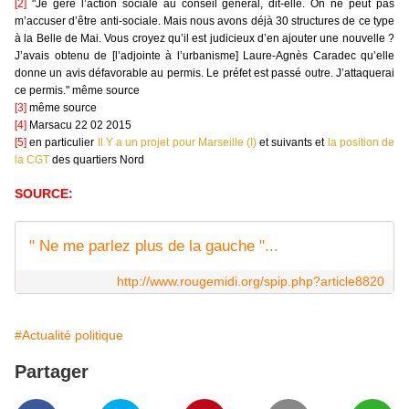
[2]
"Je gère l’action sociale au conseil général, dit-elle. On ne peut pas
m’accuser d’être anti-sociale. Mais nous avons déjà 30 structures de ce type
à la Belle de Mai. Vous croyez qu’il est judicieux d’en ajouter une nouvelle ?
J’avais obtenu de [l’adjointe à l’urbanisme] Laure-Agnès Caradec qu’elle
donne un avis défavorable au permis. Le préfet est passé outre. J’attaquerai
ce permis." même source
[3]
même source
[4]
Marsacu 22 02 2015
[5]
en particulier
Il Y a un projet pour Marseille (I)
et suivants et
la position de
la CGT
des quartiers Nord
SOURCE:
" Ne me parlez plus de la gauche "...
http://www.rougemidi.org/spip.php?article8820
#Actualité politique
Partager