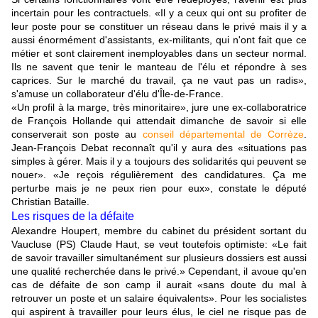
incertain pour les contractuels. «Il y a ceux qui ont su profiter de
leur poste pour se constituer un réseau dans le privé mais il y a
aussi énormément d'assistants, ex-militants, qui n'ont fait que ce
métier et sont clairement inemployables dans un secteur normal.
Ils ne savent que tenir le manteau de l'élu et répondre à ses
caprices. Sur le marché du travail, ça ne vaut pas un radis»,
s'amuse un collaborateur d'élu d'Île-de-France.
«Un profil à la marge, très minoritaire», jure une ex-collaboratrice
de François Hollande qui attendait dimanche de savoir si elle
conserverait son poste au
conseil départemental de Corrèze
.
Jean-François Debat reconnaît qu'il y aura des «situations pas
simples à gérer. Mais il y a toujours des solidarités qui peuvent se
nouer». «Je reçois régulièrement des candidatures. Ça me
perturbe mais je ne peux rien pour eux», constate le député
Christian Bataille.
Les risques de la défaite
Alexandre Houpert, membre du cabinet du président sortant du
Vaucluse (PS) Claude Haut, se veut toutefois optimiste: «Le fait
de savoir travailler simultanément sur plusieurs dossiers est aussi
une qualité recherchée dans le privé.» Cependant, il avoue qu'en
cas de défaite de son camp il aurait «sans doute du mal à
retrouver un poste et un salaire équivalents». Pour les socialistes
qui aspirent à travailler pour leurs élus, le ciel ne risque pas de