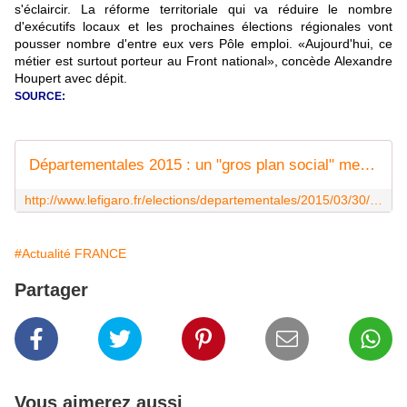
s'éclaircir. La réforme territoriale qui va réduire le nombre
d'exécutifs locaux et les prochaines élections régionales vont
pousser nombre d'entre eux vers Pôle emploi. «Aujourd'hui, ce
métier est surtout porteur au Front national», concède Alexandre
Houpert avec dépit.
SOURCE:
Départementales 2015 : un "gros plan social" menace le Parti socialiste
http://www.lefigaro.fr/elections/departementales/2015/03/30/01054-20150330ARTFIG00006-departementales-2015-un-gros-plan-social-menace-le-parti-socialiste.php
#Actualité FRANCE
Partager
Vous aimerez aussi