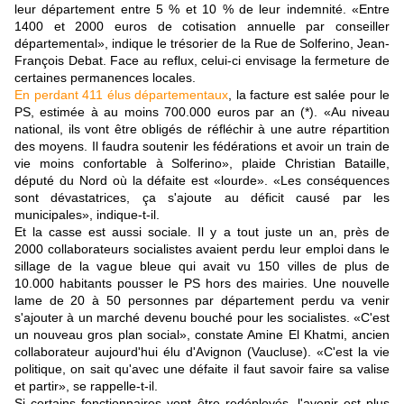
leur département entre 5 % et 10 % de leur indemnité. «Entre
1400 et 2000 euros de cotisation annuelle par conseiller
départemental», indique le trésorier de la Rue de Solferino, Jean-
François Debat. Face au reflux, celui-ci envisage la fermeture de
certaines permanences locales.
En perdant 411 élus départementaux
, la facture est salée pour le
PS, estimée à au moins 700.000 euros par an (*). «Au niveau
national, ils vont être obligés de réfléchir à une autre répartition
des moyens. Il faudra soutenir les fédérations et avoir un train de
vie moins confortable à Solferino», plaide Christian Bataille,
député du Nord où la défaite est «lourde». «Les conséquences
sont dévastatrices, ça s'ajoute au déficit causé par les
municipales», indique-t-il.
Et la casse est aussi sociale. Il y a tout juste un an, près de
2000 collaborateurs socialistes avaient perdu leur emploi dans le
sillage de la vague bleue qui avait vu 150 villes de plus de
10.000 habitants pousser le PS hors des mairies. Une nouvelle
lame de 20 à 50 personnes par département perdu va venir
s'ajouter à un marché devenu bouché pour les socialistes. «C'est
un nouveau gros plan social», constate Amine El Khatmi, ancien
collaborateur aujourd'hui élu d'Avignon (Vaucluse). «C'est la vie
politique, on sait qu'avec une défaite il faut savoir faire sa valise
et partir», se rappelle-t-il.
Si certains fonctionnaires vont être redéployés, l'avenir est plus