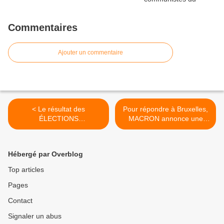
Commentaires
Ajouter un commentaire
< Le résultat des
Pour répondre à Bruxelles,
ÉLECTIONS
MACRON annonce une
DÉPARTEMENTALES
DEUXIÈME LOI >
dévoile une nouvelle fois LE
VRAI RÔLE DU FN [UPR]
Hébergé par Overblog
Top articles
Pages
Contact
Signaler un abus