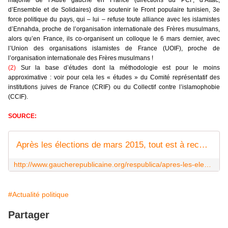
majorité de l’Autre gauche en France (directions du PCF, d’Attac,
d’Ensemble et de Solidaires) dise soutenir le Front populaire tunisien, 3e
force politique du pays, qui – lui – refuse toute alliance avec les islamistes
d’Ennahda, proche de l’organisation internationale des Frères musulmans,
alors qu’en France, ils co-organisent un colloque le 6 mars dernier, avec
l’Union des organisations islamistes de France (UOIF), proche de
l’organisation internationale des Frères musulmans !
(2)
Sur la base d’études dont la méthodologie est pour le moins
approximative : voir pour cela les « études » du Comité représentatif des
institutions juives de France (CRIF) ou du Collectif contre l’islamophobie
(CCIF).
SOURCE:
Après les élections de mars 2015, tout est à reconstruire !
http://www.gaucherepublicaine.org/respublica/apres-les-elections-de-mars-2015-tout-est-a-reconstruire/7395795
#Actualité politique
Partager