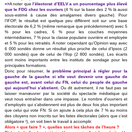
=>
A noter que
l’électorat d’EELV a un pourcentage plus élevé
que le FDG chez les ouvriers
(4 % sur la base des 2 % là aussi
sous-estimé à cause des amalgames divers gauche). Pour
l’IFOP, le résultat est quelque peu différent soit sur une base
électorale de 6,2 % (même remarque que précédemment) avec 5
% pour les cadres, 6 % pour les couches moyennes
intermédiaires, 7 % pour la classe populaire ouvrière et employée
et 5 % pour les retraités. A noter cependant qu’Opinion way avec
6 000 sondés donne un résultat plus proche de celui d’Ipsos (2
000 sondés) que de celui de l’Ifop (2 800 sondés). Les écarts
sont moins importants entre les instituts de sondage pour les
principales formations.
Donc pour résumer,
le problème principal à régler pour la
gauche de la gauche si elle veut devenir une gauche de
gauche est, avant celui du FN, celui du peuple de gauche
qui aujourd’hui s’abstient.
Ou dit autrement, il ne faut pas se
laisser manœuvrer par la société du spectacle médiatique qui
veut nous entraîner dans une impasse. Le nombre d’ouvriers et
d’employés qui s’abstiennent est plus de deux fois plus important
que celui qui vote FN. Si on ajoute à cela plus de 7 % au moins
des citoyens non inscrits sur les listes électorales (alors que c’est
obligatoire !), on voit bien le travail à accomplir.
Alors « que faire ? », quelles sont les tâches de l’heure ?