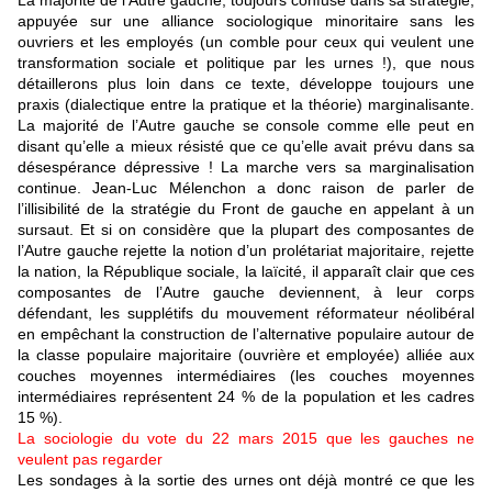
La majorité de l’Autre gauche, toujours confuse dans sa stratégie,
appuyée sur une alliance sociologique minoritaire sans les
ouvriers et les employés (un comble pour ceux qui veulent une
transformation sociale et politique par les urnes !), que nous
détaillerons plus loin dans ce texte, développe toujours une
praxis (dialectique entre la pratique et la théorie) marginalisante.
La majorité de l’Autre gauche se console comme elle peut en
disant qu’elle a mieux résisté que ce qu’elle avait prévu dans sa
désespérance dépressive ! La marche vers sa marginalisation
continue. Jean-Luc Mélenchon a donc raison de parler de
l’illisibilité de la stratégie du Front de gauche en appelant à un
sursaut. Et si on considère que la plupart des composantes de
l’Autre gauche rejette la notion d’un prolétariat majoritaire, rejette
la nation, la République sociale, la laïcité, il apparaît clair que ces
composantes de l’Autre gauche deviennent, à leur corps
défendant, les supplétifs du mouvement réformateur néolibéral
en empêchant la construction de l’alternative populaire autour de
la classe populaire majoritaire (ouvrière et employée) alliée aux
couches moyennes intermédiaires (les couches moyennes
intermédiaires représentent 24 % de la population et les cadres
15 %).
La sociologie du vote du 22 mars 2015 que les gauches ne
veulent pas regarder
Les sondages à la sortie des urnes ont déjà montré ce que les