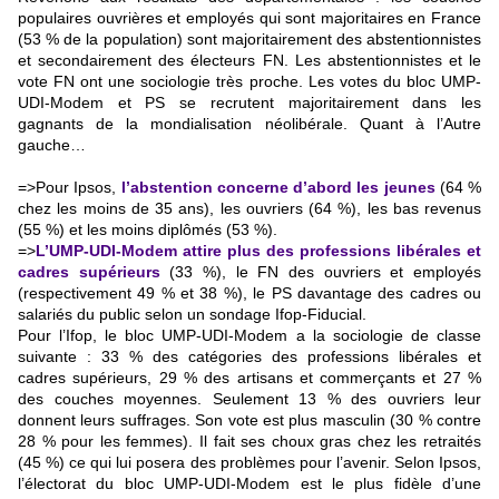
populaires ouvrières et employés qui sont majoritaires en France
(53 % de la population) sont majoritairement des abstentionnistes
et secondairement des électeurs FN. Les abstentionnistes et le
vote FN ont une sociologie très proche. Les votes du bloc UMP-
UDI-Modem et PS se recrutent majoritairement dans les
gagnants de la mondialisation néolibérale. Quant à l’Autre
gauche…
=>Pour Ipsos,
l’abstention concerne d’abord les jeunes
(64 %
chez les moins de 35 ans), les ouvriers (64 %), les bas revenus
(55 %) et les moins diplômés (53 %).
=>
L’UMP-UDI-Modem attire plus des professions libérales et
cadres supérieurs
(33 %), le FN des ouvriers et employés
(respectivement 49 % et 38 %), le PS davantage des cadres ou
salariés du public selon un sondage Ifop-Fiducial.
Pour l’Ifop, le bloc UMP-UDI-Modem a la sociologie de classe
suivante : 33 % des catégories des professions libérales et
cadres supérieurs, 29 % des artisans et commerçants et 27 %
des couches moyennes. Seulement 13 % des ouvriers leur
donnent leurs suffrages. Son vote est plus masculin (30 % contre
28 % pour les femmes). Il fait ses choux gras chez les retraités
(45 %) ce qui lui posera des problèmes pour l’avenir. Selon Ipsos,
l’électorat du bloc UMP-UDI-Modem est le plus fidèle d’une