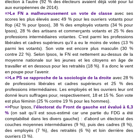
élection à l’autre (92 % des électeurs avaient déjà voté pour lui
aux européennes de 2014).
=>Le FN a malheureusement un vote de classe
avec ses
scores les plus élevés avec 49 % pour les ouvriers votants pour
Ifop (42 % pour Ipsos), 38 % des employés votants (34 % pour
Ipsos), 28 % des artisans et commerçants votants et 25 % des
professions intermédiaires votantes. C’est parmi les professions
libérales et cadres supérieurs qu’il a eu le moins de votes (13 %
parmi les votants). Son vote est encore plus masculin (30 %
contre 22 %). Selon Ipsos, le FN est nettement au-dessus de la
moyenne nationale sur les jeunes et les citoyens en âge de
travailler et en dessous pour les retraités (18 %). Il a donc le vent
en poupe pour l’avenir.
=>Le PS se rapproche de la sociologie de la droite
avec 28 %
de professions libérales et cadres supérieurs et 25 % des
professions intermédiaires. Les employés et les ouvriers leur ont
donné leurs suffrages pour, respectivement, 18 et 15 %. Son vote
est plus féminin (25 % contre 19 % pour les hommes).
=>
Pour Ipsos,
l’électorat du Front de gauche est évalué à 6,3
%
(on sait qu’il est sous-estimé car une partie du FDG a été
comptabilisé dans les divers gauche) : d’abord un électorat des
couches moyennes intermédiaires (9 %), puis des cadres (8 %),
des employés (7 %), des retraités (6 %) et loin derrière des
ouvriers (3 %).