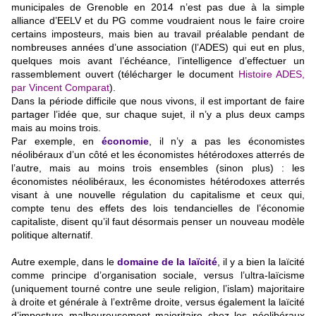
municipales de Grenoble en 2014 n’est pas due à la simple
alliance d’EELV et du PG comme voudraient nous le faire croire
certains imposteurs, mais bien au travail préalable pendant de
nombreuses années d’une association (l’ADES) qui eut en plus,
quelques mois avant l’échéance, l’intelligence d’effectuer un
rassemblement ouvert (télécharger le document
Histoire ADES,
par Vincent Comparat
).
Dans la période difficile que nous vivons, il est important de faire
partager l’idée que, sur chaque sujet, il n’y a plus deux camps
mais au moins trois.
Par exemple, en
économie
, il n’y a pas les économistes
néolibéraux d’un côté et les économistes hétérodoxes atterrés de
l’autre, mais au moins trois ensembles (sinon plus) : les
économistes néolibéraux, les économistes hétérodoxes atterrés
visant à une nouvelle régulation du capitalisme et ceux qui,
compte tenu des effets des lois tendancielles de l’économie
capitaliste, disent qu’il faut désormais penser un nouveau modèle
politique alternatif.
Autre exemple, dans le
domaine de la laïcité
, il y a bien la laïcité
comme principe d’organisation sociale, versus l’ultra-laïcisme
(uniquement tourné contre une seule religion, l’islam) majoritaire
à droite et générale à l’extrême droite, versus également la laïcité
d’imposture malheureusement majoritaire chez les néolibéraux