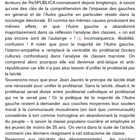
lecteurs de ReSPUBLICA connaissent depuis longtemps, à savoir
qu’une des clés de la compréhension de l’impasse des gauches
en général et de l’Autre gauche en particulier réside dans la
sociologie électorale. Et comme les mêmes causes produisent les
mêmes effets, et que l’Autre gauche a abandonné
majoritairement dans sa réflexion l’analyse des classes, « on est
pas encore sorti de l’auberge » !
Inconséquence, illisibilité,
(1)
confusion ! A noter que pour la majorité de l’Autre gauche,
l’islamo-empathie a remplacé la centralité du prolétariat (toutes
cultures confondues) dans l’analyse de classes marxiste. On
comprend alors pourquoi elle est devenue anti-laïque et anti-
républicaine car elle n’a pas plus besoin d’unifier le prolétariat par
la laïcité.
Souvenons-nous que pour Jean Jaurès le principe de laïcité était
une nécessité pour unifier le prolétariat. Sans la laïcité, disait-il, le
prolétariat serait divisé entre prolétariat catholique et prolétariat
qui ne le serait pas ! Or la politique de la majorité de l’Autre
gauche revient à demander aux couches moyennes leur soutien
moral à la communauté musulmane (en tant que communauté)
considérée à tort comme homogène en abandonnant la majorité
du peuple – à savoir la classe populaire ouvrière et employée et
les jeunes de moins de 35 ans. On verra dans la suite de l’article,
comment ces derniers réagissent à cet ostracisme de classe.
Revenons aux résultats des départementales : les couches