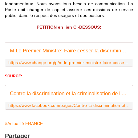
fondamentaux. Nous avons tous besoin de communication. La
Poste doit changer de cap et assurer ses missions de service
public, dans le respect des usagers et des postiers.
PÉTITION en lien CI-DESSOUS:
M Le Premier Ministre: Faire cesser la discrimination et la criminalisation de l'activité syndicale.
https://www.change.org/p/m-le-premier-ministre-faire-cesser-la-discrimination-et-la-criminalisation-de-l-activit%C3%A9-syndicale?recruiter=281031536&utm_source=share_petition&utm_medium=facebook&utm_campaign=share_facebook_responsive&utm_term=des-lg-no_src-no_msg&fb_ref=Default
SOURCE:
Contre la discrimination et la criminalisation de l'activité syndicale
https://www.facebook.com/pages/Contre-la-discrimination-et-la-criminalisation-de-lactivit%C3%A9-syndicale/1578098639121322?fref=photo
#Actualité FRANCE
Partager