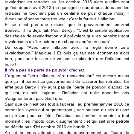
revaloriser les retraites au 1er octobre 2015 alors qu'elles sont
gelées depuis avril 2013 (ce qui signifie que depuis deux ans les
retraités ne touchent pas un centime de plus chaque mois) ?
Avec une réponse toute trouvée : c'est la faute à l'inflation.
Et ce n'est pas une excuse que le gouvernement pourrait
trouver... il l'a déjà fait. Pour Bercy : "C'est la simple application
des règles de revalorisation qui prévoient que les pensions sont
revalorisées au 1er octobre de chaque année en cours".
Du coup "Avec une inflation zéro, la règle donne zéro
revalorisation." Magique ! Et puis ça fait des économies alors
bon, pour une fois on ne va pas se plaindre que l'inflation est
nulle !
Il n'y a pas de perte de pouvoir d'achat
L'argument "zéro inflation, zéro revalorisation" est encore mieux
que ça : il permet au gouvernement de rassurer les retraités. En
effet pour Bercy il n'y aura pas de "perte de pouvoir d'achat" ce
qui est, en soit, logique : l'inflation est nulle donc les prix
n'augmenteront pas. Sauf que...
Sauf que ce n'est pas tout à fait vrai : au premier janvier 2016 ce
seront les loyers qui augmenteront ; une hausse du prix du gaz
est prévue pour cet été ; l'inflation peut même remonter à tout
moment ;
les impôts locaux augmentent
; et qui sait si le pétrole
ne décide pas d'ici octobre 2016 de bondir ?
Ah, et ne vous attendez pas du gouvernement un "coup de