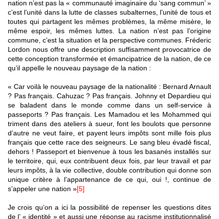
nation n’est pas la « communauté imaginaire du ‘sang commun’ »
c’est l’unité dans la lutte de classes subalternes, l’unité de tous et
toutes qui partagent les mêmes problèmes, la même misère, le
même espoir, les mêmes luttes. La nation n’est pas l’origine
commune, c’est la situation et la perspective communes. Fréderic
Lordon nous offre une description suffisamment provocatrice de
cette conception transformée et émancipatrice de la nation, de ce
qu’il appelle le nouveau paysage de la nation :
« Car voilà le nouveau paysage de la nationalité : Bernard Arnault
? Pas français. Cahuzac ? Pas français. Johnny et Depardieu qui
se baladent dans le monde comme dans un self-service à
passeports ? Pas français. Les Mamadou et les Mohammed qui
triment dans des ateliers à sueur, font les boulots que personne
d’autre ne veut faire, et payent leurs impôts sont mille fois plus
français que cette race des seigneurs. Le sang bleu évadé fiscal,
dehors ! Passeport et bienvenue à tous les basanés installés sur
le territoire, qui, eux contribuent deux fois, par leur travail et par
leurs impôts, à la vie collective, double contribution qui donne son
unique critère à l’appartenance de ce qui, oui !, continue de
s’appeler une nation »
[5]
Je crois qu’on a ici la possibilité de repenser les questions dites
de l’ « identité » et aussi une réponse au racisme institutionnalisé