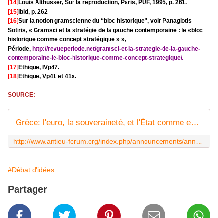
[14]
Louis Althusser, Sur la reproduction, Paris, PUF, 1995, p. 261.
[15]
Ibid, p. 262
[16]
Sur la notion gramscienne du “bloc historique”, voir Panagiotis
Sotiris, « Gramsci et la stratégie de la gauche contemporaine : le «bloc
historique comme concept stratégique » »,
Période,
http://revueperiode.net/gramsci-et-la-strategie-de-la-gauche-
contemporaine-le-bloc-historique-comme-concept-strategique/.
[17]
Ethique, IVp47.
[18]
Ethique, Vp41 et 41s.
SOURCE:
Grèce: l'euro, la souveraineté, et l'État comme enjeux de la stratégie de la gauche
http://www.antieu-forum.org/index.php/announcements/announcements-fr/38-grece
#Débat d'idées
Partager