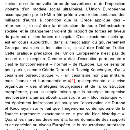
limitée, de cette nouvelle forme de surveillance et de l’imposition
violente d’un modèle social ultralibéral. L’Union Européenne
accompagnée par le FMI a été prête à verser des centaines des
milliards d’euros à condition que la Grèce applique des «
réformes », c’est-à-dire la destruction de toute l’infrastructure
sociale, et le changement violent du rapport de forces en faveur
du patronat et des forces de capital. C’est exactement cela qui
est en cours aujourd'hui, dans la négociation du gouvernement
Grecque avec les « Institutions », c’est-à-dire l’infâme Troïka.
Cette pratique prédatrice de l’Union Européenne n’est pas du
ressort de l’exception. Comme « état d’exception permanente »
c’est le fonctionnement « normal » de l’Europe. En ce sens on
peut parler, comme Cédric Durand et Razmig Keucheyan, d’un «
césarisme bureaucratique », « un césarisme non pas militaire,
mais financier et bureaucratique »
[2]
, qui représente la « crise
organique » des stratégies bourgeoises et de la construction
européenne, pour la simple raison que la stratégie bourgeoise
néolibérale n’a jamais abouti à construire un « bloc historique ». Il
est également intéressant de souligner l’observation de Durand
et Keucheyan sur le fait que l’hégémonie contemporaine de la
finance représente exactement ce « pseudo-bloc historique ».
Quand les marchés deviennent la forme dominante des rapports
et de cohésion au niveau Européen, le bureaucratisme autoritaire