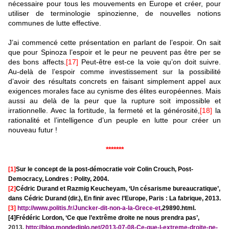
nécessaire pour tous les mouvements en Europe et créer, pour
utiliser de terminologie spinozienne, de nouvelles notions
communes de lutte effective.
J’ai commencé cette présentation en parlant de l’espoir. On sait
que pour Spinoza l’espoir et le peur ne peuvent pas être per se
des bons affects.
[17]
Peut-être est-ce la voie qu’on doit suivre.
Au-delà de l’espoir comme investissement sur la possibilité
d’avoir des résultats concrets en faisant simplement appel aux
exigences morales face au cynisme des élites européennes. Mais
aussi au delà de la peur que la rupture soit impossible et
irrationnelle. Avec la fortitude, la fermeté et la générosité,
[18]
la
rationalité et l’intelligence d’un peuple en lutte pour créer un
nouveau futur !
*******
[1]
Sur le concept de la post-démocratie voir Colin Crouch, Post-
Democracy, Londres : Polity, 2004.
[2]
Cédric Durand et Razmig Keucheyam, ‘Un césarisme bureaucratique’,
dans Cédric Durand (dir.), En finir avec l’Europe, Paris : La fabrique, 2013.
[3]
http://www.politis.fr/Juncker-dit-non-a-la-Grece-et
,
29890.html.
[4]Frédéric Lordon, ‘Ce que l’extrême droite ne nous prendra pas’,
2013,
http://blog.mondediplo.net/2013-07-08-Ce-que-l-extreme-droite-ne-