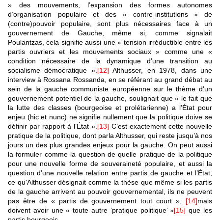
» des mouvements, l’expansion des formes autonomes
d’organisation populaire et des « contre-institutions » de
(contre)pouvoir populaire, sont plus nécessaires face à un
gouvernement de Gauche, même si, comme signalait
Poulantzas, cela signifie aussi une « tension irréductible entre les
partis ouvriers et les mouvements sociaux » comme une «
condition nécessaire de la dynamique d’une transition au
socialisme démocratique ».
[12]
Althusser, en 1978, dans une
interview à Rossana Rossanda, en se référant au grand débat au
sein de la gauche communiste européenne sur le thème d’un
gouvernement potentiel de la gauche, soulignait que « le fait que
la lutte des classes (bourgeoise et prolétarienne) a l’État pour
enjeu (hic et nunc) ne signifie nullement que la politique doive se
définir par rapport à l’État ».
[13]
C’est exactement cette nouvelle
pratique de la politique, dont parla Althusser, qui reste jusqu’à nos
jours un des plus grandes enjeux pour la gauche. On peut aussi
la formuler comme la question de quelle pratique de la politique
pour une nouvelle forme de souveraineté populaire, et aussi la
question d’une nouvelle relation entre partis de gauche et l’État,
ce qu'Althusser désignait comme la thèse que même si les partis
de la gauche arrivent au pouvoir gouvernemental, ils ne peuvent
pas être de « partis de gouvernement tout court »,
[14]
mais
doivent avoir une « toute autre ‘pratique politique’ »
[15]
que les
partis bourgeois.