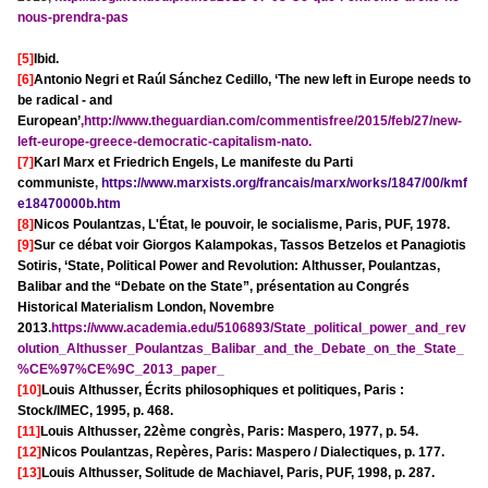
nous-prendra-pa
s
[5]
Ibid.
[6]
Antonio Negri et Raúl Sánchez Cedillo, ‘The new left in Europe needs to
be radical - and
European’
,
http://www.theguardian.com/commentisfree/2015/feb/27/new-
left-europe-greece-democratic-capitalism-nato.
[7]
Karl Marx et Friedrich Engels, Le manifeste du Parti
communiste
,
https://www.marxists.org/francais/marx/works/1847/00/kmf
e18470000b.htm
[8]
Nicos Poulantzas, L'État, le pouvoir, le socialisme, Paris, PUF, 1978.
[9]
Sur ce débat voir Giorgos Kalampokas, Tassos Betzelos et Panagiotis
Sotiris, ‘State, Political Power and Revolution: Althusser, Poulantzas,
Balibar and the “Debate on the State”, présentation au Congrés
Historical Materialism London, Novembre
2013
.
https://www.academia.edu/5106893/State_political_power_and_rev
olution_Althusser_Poulantzas_Balibar_and_the_Debate_on_the_State_
%CE%97%CE%9C_2013_paper_
[10]
Louis Althusser, Écrits philosophiques et politiques, Paris :
Stock/IMEC, 1995, p. 468.
[11]
Louis Althusser, 22ème congrès, Paris: Maspero, 1977, p. 54.
[12]
Nicos Poulantzas, Repères, Paris: Maspero / Dialectiques, p. 177.
[13]
Louis Althusser, Solitude de Machiavel, Paris, PUF, 1998, p. 287.