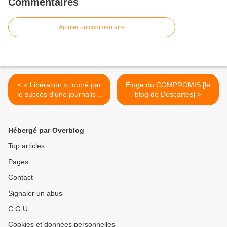
Commentaires
Ajouter un commentaire
< « Libération », outré par
Éloge du COMPROMIS [le
le succès d'une journaliste
blog de Descartes] >
qui démonte le discours
officiel sur Alep
Hébergé par Overblog
Top articles
Pages
Contact
Signaler un abus
C.G.U.
Cookies et données personnelles