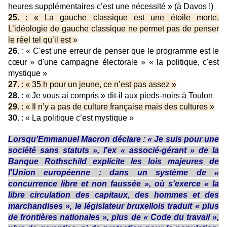
heures supplémentaires c’est une nécessité » (à Davos !)
25.
: « La gauche classique est une étoile morte.
L’idéologie de gauche classique ne permet pas de penser
le réel tel qu’il est »
26.
: « C'est une erreur de penser que le programme est le
cœur » d'une campagne électorale » « la politique, c'est
mystique »
27.
: « 35 h pour un jeune, ce n’est pas assez »
28.
: « Je vous ai compris » dit-il aux pieds-noirs à Toulon
29.
: « Il n’y a pas de culture française mais des cultures »
30.
: « La politique c’est mystique »
Lorsqu'Emmanuel Macron déclare : « Je suis pour une
société sans statuts », l'ex « associé-gérant » de la
Banque Rothschild explicite les lois majeures de
l'Union européenne : dans un système de «
concurrence libre et non faussée », où s'exerce « la
libre circulation des capitaux, des hommes et des
marchandises », le législateur bruxellois traduit « plus
de frontières nationales », plus de « Code du travail »,