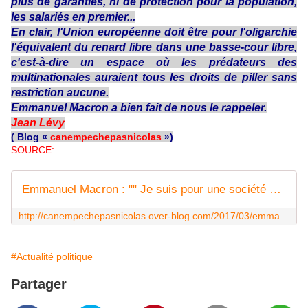
plus de garanties, ni de protection pour la population,
les salariés en premier...
En clair, l'Union européenne doit être pour l'oligarchie
l'équivalent du renard libre dans une basse-cour libre,
c'est-à-dire un espace où les prédateurs des
multinationales auraient tous les droits de piller sans
restriction aucune.
Emmanuel Macron a bien fait de nous le rappeler.
Jean Lévy
( Blog «
canempechepasnicolas
»)
SOURCE:
Emmanuel Macron : "" Je suis pour une société sans statuts " et 29 autres citations du candidat de chez Rothschild et la morale de l'Histoire rappelée par "canempechepasnicolas" - Ça n'empêche pas Nicolas
http://canempechepasnicolas.over-blog.com/2017/03/emmanuel-macron-je-suis-pour-une-societe-sans-statuts-et-29-autres-citations-du-candidat-de-chez-rothschild-et-la-morale-de-l-histoi
#Actualité politique
Partager