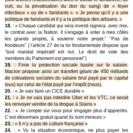
nuit, ou la privatisation du don du sang) de « foyer
infectieux » ou de « fainéants ». « Je pense qu’il y a une
politique de fainéants et il y a la politique des artisans. »
18.
: « Chaque candidat qui sera investi signera, avec moi,
le contrat avec la Nation. Il s'engage à voter à mes côtés
les grands projets, à soutenir notre projet." "Pas de
frondeurs" ( l'article 27 de la loi fondamentale dispose que
"tout mandat impératif est nul. Le droit de vote des
membres du Parlement est personnel")
19.
: Finie la protection sociale basée sur le salaire.
Macron propose ainsi un transfert géant de 450 milliards
de cotisations sociales du salaire brut payé par le capital
(eux) sur celui de l'état payé par l'impôt (nous).
20.
: « Je vais faire un CICE durable »
21.
: « Je ne vais pas interdire Uber et les VTC, ce serait
les renvoyer vendre de la drogue à Stains »
22.
: « Je compte sur vous pour engager plus d’apprentis.
C’est désormais gratuit quand ils sont mineurs »
23.
: « Il n’y a pas de culture française »
24.
: « Vu la situation économique, ne plus payer les