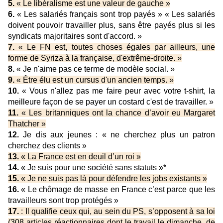
5.
« Le libéralisme est une valeur de gauche »
6.
« Les salariés français sont trop payés » « Les salariés
doivent pouvoir travailler plus, sans être payés plus si les
syndicats majoritaires sont d'accord. »
7.
« Le FN est, toutes choses égales par ailleurs, une
forme de Syriza à la française, d'extrême-droite. »
8.
« Je n'aime pas ce terme de modèle social. »
9.
« Être élu est un cursus d'un ancien temps. »
10.
« Vous n'allez pas me faire peur avec votre t-shirt, la
meilleure façon de se payer un costard c'est de travailler. »
11.
« Les britanniques ont la chance d’avoir eu Margaret
Thatcher »
12.
Je dis aux jeunes : « ne cherchez plus un patron
cherchez des clients »
13.
« La France est en deuil d’un roi »
14.
« Je suis pour une société sans statuts »*
15.
« Je ne suis pas là pour défendre les jobs existants »
16.
« Le chômage de masse en France c’est parce que les
travailleurs sont trop protégés »
17.
: Il qualifie ceux qui, au sein du PS, s’opposent à sa loi
(308 articles réactionnaires dont le travail le dimanche, de