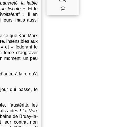
auvreté, la faible
ion fiscale ».
Et le
voltaient” »
,
il en
illeurs, mais aussi
ue ce que Karl Marx
ire. Insensibles aux
» et « fédérant le
à force d’aggraver
e un moment, un peu
 d’autre à faire qu’à
jour qui passe, le
, l’austérité, les
ats aidés !
La Voix
rbaine de Bruay-la-
t leur contrat non