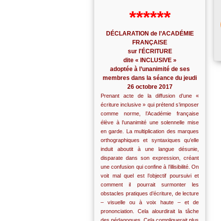
******
DÉCLARATION de l’ACADÉMIE
FRANÇAISE
sur l'ÉCRITURE
dite « INCLUSIVE »
adoptée à l’unanimité de ses
membres dans la séance du jeudi
26 octobre 2017
Prenant acte de la diffusion d’une «
écriture inclusive » qui prétend s’imposer
comme norme, l’Académie française
élève à l’unanimité une solennelle mise
en garde. La multiplication des marques
orthographiques et syntaxiques qu’elle
induit aboutit à une langue désunie,
disparate dans son expression, créant
une confusion qui confine à l’illisibilité. On
voit mal quel est l’objectif poursuivi et
comment il pourrait surmonter les
obstacles pratiques d’écriture, de lecture
– visuelle ou à voix haute – et de
prononciation. Cela alourdirait la tâche
des pédagogues. Cela compliquerait plus