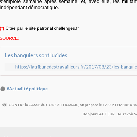
s
’emploie semaine après semaine, et, avec elle, les militant
indépendant démocratique.
(*)
Citée par le site patronal challenges.fr
SOURCE:
Les banquiers sont lucides
https://latribunedestravailleurs.fr/2017/08/23/les-banquie
#Actualité politique
CONTRE la CASSE du CODE du TRAVAIL, on prépare le 12 SEPTEMBRE à B
Bonjour FACTEUR...Au revoir S