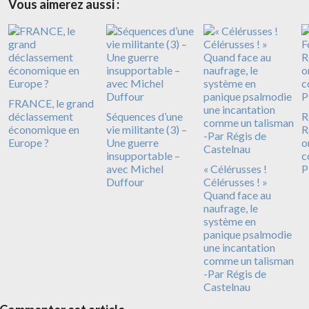
Vous aimerez aussi :
FRANCE, le grand
déclassement
Séquences d’une
R
économique en
vie militante (3) –
R
Europe ?
Une guerre
o
insupportable –
c
avec Michel
« Célérusses !
P
Duffour
Célérusses ! »
Quand face au
naufrage, le
système en
panique psalmodie
une incantation
comme un talisman
-Par Régis de
Castelnau