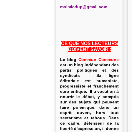
m
oimicdup@gmail.com
CE QUE NOS LECTEURS
DOIVENT SAVOIR :
Le blog
Commun Commune
est un blog indépendant des
partis politiques et des
syndicats - Sa ligne
éditoriale est humaniste,
progressiste et franchement
euro-critique. Il a vocation à
nourrir le débat, y compris
sur des sujets qui peuvent
faire polémique, dans un
esprit ouvert, hors tout
sectarisme et tabous. Dans
ce cadre, défenseur de la
liberté d'expression, il donne