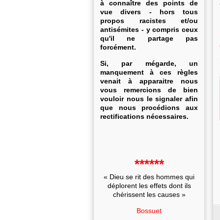
à connaître des points de
vue divers - hors tous
propos racistes et/ou
antisémites - y compris ceux
qu'il ne partage pas
forcément.
Si, par mégarde, un
manquement à ces règles
venait à apparaitre nous
vous remercions de bien
vouloir nous le signaler afin
que nous procédions aux
rectifications nécessaires.
******
« Dieu se rit des hommes qui
déplorent les effets dont ils
chérissent les causes »
Bossuet