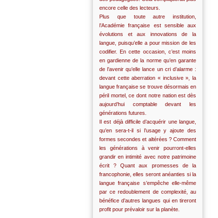
encore celle des lecteurs.
Plus que toute autre institution,
l’Académie française est sensible aux
évolutions et aux innovations de la
langue, puisqu’elle a pour mission de les
codifier. En cette occasion, c’est moins
en gardienne de la norme qu’en garante
de l’avenir qu’elle lance un cri d’alarme :
devant cette aberration « inclusive », la
langue française se trouve désormais en
péril mortel, ce dont notre nation est dès
aujourd’hui comptable devant les
générations futures.
Il est déjà difficile d’acquérir une langue,
qu’en sera-t-il si l’usage y ajoute des
formes secondes et altérées ? Comment
les générations à venir pourront-elles
grandir en intimité avec notre patrimoine
écrit ? Quant aux promesses de la
francophonie, elles seront anéanties si la
langue française s’empêche elle-même
par ce redoublement de complexité, au
bénéfice d’autres langues qui en tireront
profit pour prévaloir sur la planète.