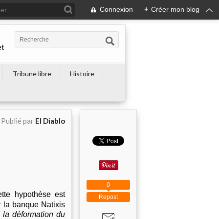
Connexion
+
Créer mon blog
et
Tribune libre
Histoire
Publié par
El Diablo
0
tte hypothèse est
Repost
 la banque Natixis
, la déformation du