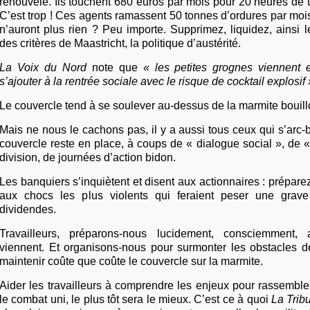
renouvelé. Ils touchent 680 euros par mois pour 20 heures de t
C’est trop ! Ces agents ramassent 50 tonnes d’ordures par mois
n’auront plus rien ? Peu importe. Supprimez, liquidez, ainsi le
des critères de Maastricht, la politique d’austérité.
La Voix du Nord
note que
« les petites grognes viennent 
s’ajouter à la rentrée sociale avec le risque de cocktail explosif 
Le couvercle tend à se soulever au-dessus de la marmite bouil
Mais ne nous le cachons pas, il y a aussi tous ceux qui s’arc-
couvercle reste en place, à coups de « dialogue social », de «
division, de journées d’action bidon.
Les banquiers s’inquiètent et disent aux actionnaires : prépare
aux chocs les plus violents qui feraient peser une gra
dividendes.
Travailleurs, préparons-nous lucidement, consciemment,
viennent. Et organisons-nous pour surmonter les obstacles d
maintenir coûte que coûte le couvercle sur la marmite.
Aider les travailleurs à comprendre les enjeux pour rassemble
le combat uni, le plus tôt sera le mieux. C’est ce à quoi
La Tribu