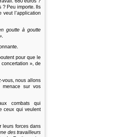
ravail. 680 euros ?
 ? Peu importe. Ils
 veut l’application
en goutte à goutte
».
lonnante.
boutent pour que le
 concertation », de
z-vous, nous allons
ve menace sur vos
 aux combats qui
e ceux qui veulent
r leurs forces dans
ne des travailleurs