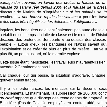
partage des revenus en faveur des profits, la hausse de la p
hausse du salaire réel depuis 2000 et la hausse de la press
directeur de Natixis de s’inquiéter :
« si les salariés se “ré
résulterait
« une hausse rapide des salaires »
pour les trava
« des effets très négatifs sur les détenteurs d’obligations ».
Inquiets, les banquiers ne disent finalement pas autre chose q
a établi en son temps : la lutte de classe est le moteur de l’histo
discours des prétendus Bonaparte « au-dessus des classes 
peuple » autour d’eux, les banquiers de Natixis savent qu’
l’exploitation et de créer de plus en plus de misère il arriv
plus tôt, un peu plus tard, où la marmite explose.
Cette issue étant inéluctable, les travailleurs n’auraient-ils rien
attendre ? Certainement pas !
Car chaque jour qui passe, la situation s’aggrave. Chaque 
gouvernement frappe.
Il y a les ordonnances, les menaces sur la Sécurité sociale
licenciements. Et maintenant, la suppression de 160 000 contr
du Nord
rapporte que dix-sept des trente agents de propreté u
Buissière (Pas-de-Calais), employés en contrat aidé, voien