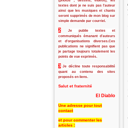
(photos , dessins, vidéos), les
textes dont je ne suis pas l'auteur
ainsi que les musiques et chants
seront supprimés de mon blog sur
simple demande par courriel.
2
Je publie textes et
communiqués émanant d'auteurs
et d'organisations diverses.Ces
publications ne signifient pas que
je partage toujours totalement les
points de vue exprimés.
3
Je décline toute responsabilité
quant au contenu des sites
proposés en liens.
Salut et fraternité
El Diablo
Une adresse pour tout
contact
et pour commenter les
articles :