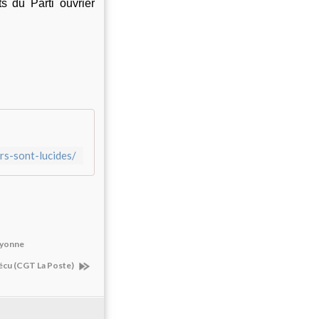
s du Parti ouvrier
rs-sont-lucides/
ayonne
écu (CGT La Poste)