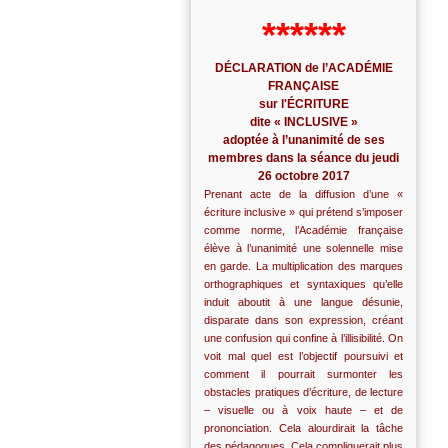
******
DÉCLARATION de l’ACADÉMIE
FRANÇAISE
sur l'ÉCRITURE
dite « INCLUSIVE »
adoptée à l’unanimité de ses
membres dans la séance du jeudi
26 octobre 2017
Prenant acte de la diffusion d’une «
écriture inclusive » qui prétend s’imposer
comme norme, l’Académie française
élève à l’unanimité une solennelle mise
en garde. La multiplication des marques
orthographiques et syntaxiques qu’elle
induit aboutit à une langue désunie,
disparate dans son expression, créant
une confusion qui confine à l’illisibilité. On
voit mal quel est l’objectif poursuivi et
comment il pourrait surmonter les
obstacles pratiques d’écriture, de lecture
– visuelle ou à voix haute – et de
prononciation. Cela alourdirait la tâche
des pédagogues. Cela compliquerait plus