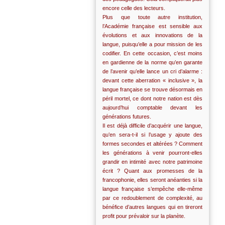
encore celle des lecteurs.
Plus que toute autre institution,
l’Académie française est sensible aux
évolutions et aux innovations de la
langue, puisqu’elle a pour mission de les
codifier. En cette occasion, c’est moins
en gardienne de la norme qu’en garante
de l’avenir qu’elle lance un cri d’alarme :
devant cette aberration « inclusive », la
langue française se trouve désormais en
péril mortel, ce dont notre nation est dès
aujourd’hui comptable devant les
générations futures.
Il est déjà difficile d’acquérir une langue,
qu’en sera-t-il si l’usage y ajoute des
formes secondes et altérées ? Comment
les générations à venir pourront-elles
grandir en intimité avec notre patrimoine
écrit ? Quant aux promesses de la
francophonie, elles seront anéanties si la
langue française s’empêche elle-même
par ce redoublement de complexité, au
bénéfice d’autres langues qui en tireront
profit pour prévaloir sur la planète.