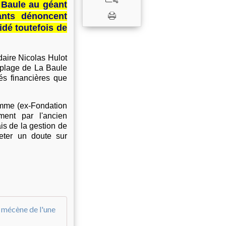
a Baule au géant
ants dénoncent
idé toutefois de
daire Nicolas Hulot
 plage de La Baule
és financières que
omme (ex-Fondation
ment par l'ancien
ais de la gestion de
eter un doute sur
Plage de La Baule : Nicolas Hulot tranch