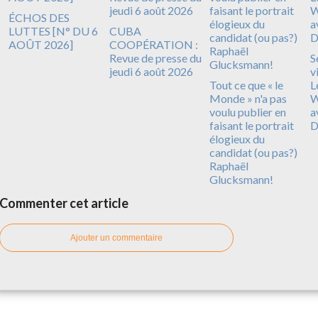
ÉCHOS DES
LUTTES [N° DU 6
CUBA
AOÛT 2026]
COOPÉRATION :
Revue de presse du
S
jeudi 6 août 2026
v
Tout ce que « le
L
Monde » n'a pas
W
voulu publier en
a
faisant le portrait
D
élogieux du
candidat (ou pas?)
Raphaël
Glucksmann!
Commenter cet article
Ajouter un commentaire