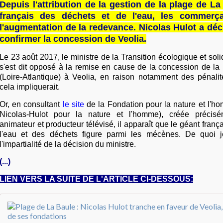
Depuis l'attribution de la gestion de la plage de L
français des déchets et de l'eau, les commerç
l'augmentation de la redevance. Nicolas Hulot a déc
confirmer la concession de Veolia.
Le 23 août 2017, le ministre de la Transition écologique et soli
s'est dit opposé à la remise en cause de la concession de la
(Loire-Atlantique) à Veolia, en raison notamment des pénalit
cela impliquerait.
Or, en consultant
le site
de la Fondation pour la nature et l'h
Nicolas-Hulot pour la nature et l'homme), créée précisé
animateur et producteur télévisé, il apparaît que le géant franç
l'eau et des déchets figure parmi les mécènes. De quoi j
l'impartialité de la décision du ministre.
(...)
LIEN VERS LA SUITE DE L'ARTICLE CI-DESSOUS: