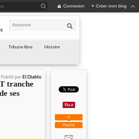
Connexion
+
Créer mon blog
et
Tribune libre
Histoire
Publié par
El Diablo
 tranche
de ses
0
Repost