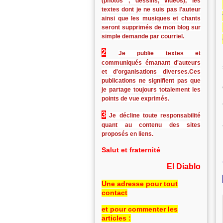
(photos , dessins, vidéos), les
textes dont je ne suis pas l'auteur
ainsi que les musiques et chants
seront supprimés de mon blog sur
simple demande par courriel.
2
Je publie textes et
communiqués émanant d'auteurs
et d'organisations diverses.Ces
publications ne signifient pas que
je partage toujours totalement les
points de vue exprimés.
3
Je décline toute responsabilité
quant au contenu des sites
proposés en liens.
Salut et fraternité
El Diablo
Une adresse pour tout
contact
et pour commenter les
articles :