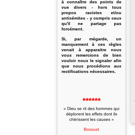
à connaître des points de
vue divers - hors tous
propos racistes et/ou
antisémites - y compris ceux
qu'il ne partage pas
forcément.
Si, par mégarde, un
manquement à ces règles
venait à apparaitre nous
vous remercions de bien
vouloir nous le signaler afin
que nous procédions aux
rectifications nécessaires.
******
« Dieu se rit des hommes qui
déplorent les effets dont ils
chérissent les causes »
Bossuet