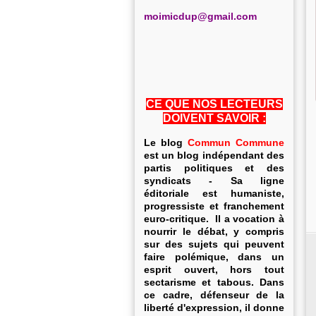
m
oimicdup@gmail.com
CE QUE NOS LECTEURS
DOIVENT SAVOIR :
Le blog
Commun Commune
est un blog indépendant des
partis politiques et des
syndicats - Sa ligne
éditoriale est humaniste,
progressiste et franchement
euro-critique. Il a vocation à
nourrir le débat, y compris
sur des sujets qui peuvent
faire polémique, dans un
esprit ouvert, hors tout
sectarisme et tabous. Dans
ce cadre, défenseur de la
liberté d'expression, il donne