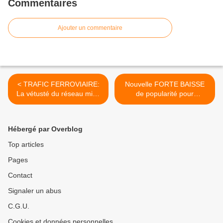
Commentaires
Ajouter un commentaire
< TRAFIC FERROVIAIRE:
Nouvelle FORTE BAISSE
La vétusté du réseau mise
de popularité pour
en cause
MACRON : -7 % soit 36 %
de jugements positifs >
Hébergé par Overblog
Top articles
Pages
Contact
Signaler un abus
C.G.U.
Cookies et données personnelles