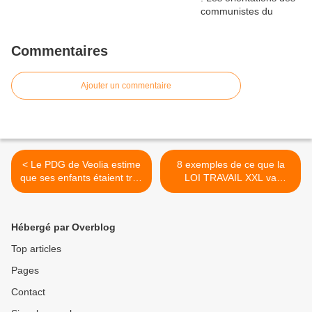
Commentaires
Ajouter un commentaire
< Le PDG de Veolia estime
8 exemples de ce que la
que ses enfants étaient trop
LOI TRAVAIL XXL va
"brillants" pour
permettre aux patrons : le
l'apprentissage
GRAND BOND EN
ARRIÈRE et un RETOUR
Hébergé par Overblog
AVANT 1936... >
Top articles
Pages
Contact